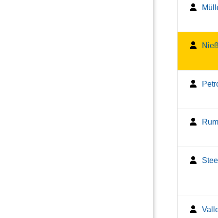
Mülle
Nieß
Petr
Rump
Stee
Valle