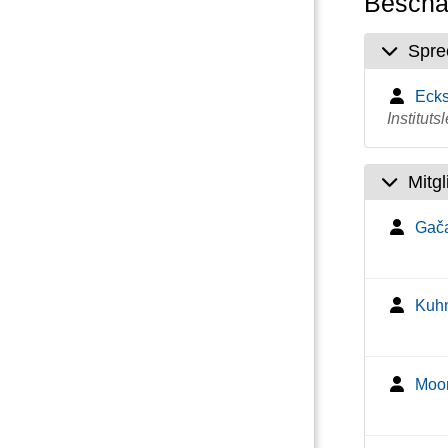
Beschäf
Spre
Eckst
Institutsl
Mitg
Gača
Kuhn
Moor