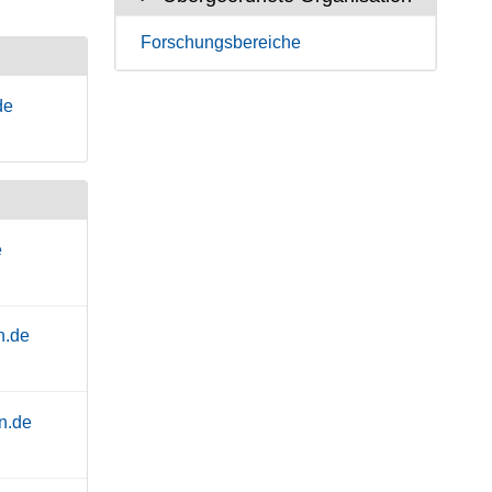
Forschungsbereiche
de
e
n.de
n.de