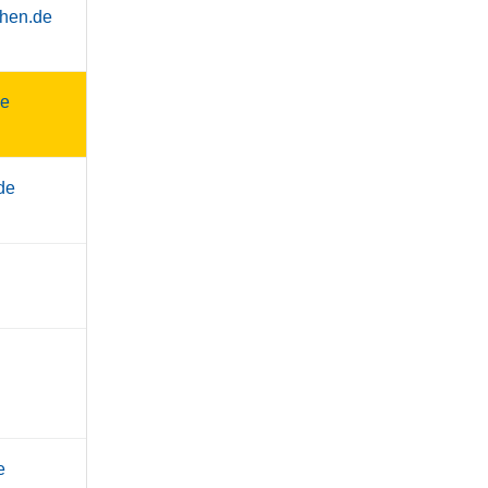
chen.de
de
de
e