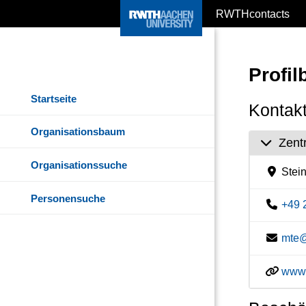
RWTHcontacts
Profil
Startseite
Kontakt
Organisationsbaum
Zent
Organisationssuche
Stein
Personensuche
+49 
mte@
www.