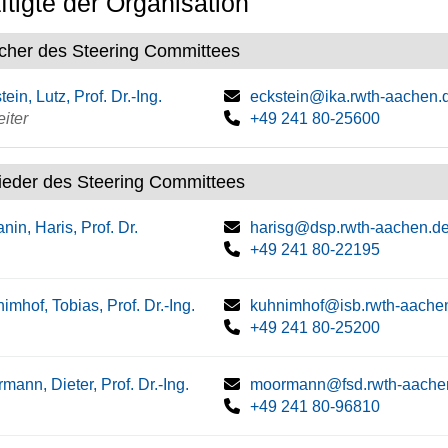
tigte der Organisation
cher des Steering Committees
ein, Lutz, Prof. Dr.-Ing.
eckstein@ika.rwth-aachen.
eiter
+49 241 80-25600
lieder des Steering Committees
nin, Haris, Prof. Dr.
harisg@dsp.rwth-aachen.d
+49 241 80-22195
imhof, Tobias, Prof. Dr.-Ing.
kuhnimhof@isb.rwth-aache
+49 241 80-25200
mann, Dieter, Prof. Dr.-Ing.
moormann@fsd.rwth-aache
+49 241 80-96810