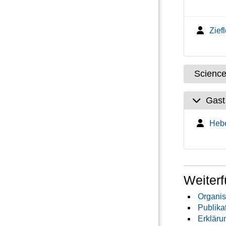
Ziefl
Scienc
Gast
Hebe
Weiterf
Organis
Publika
Erkläru