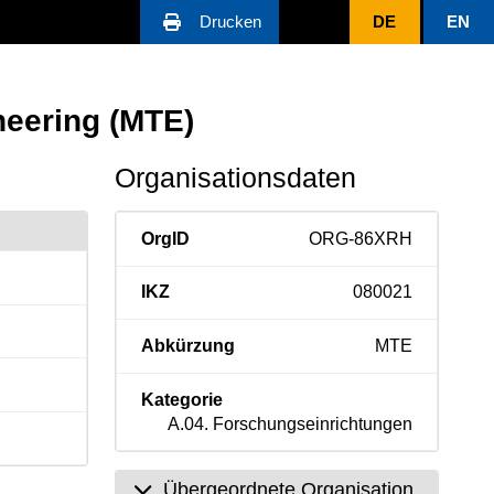
Drucken
DE
EN
neering (MTE)
Organisationsdaten
OrgID
ORG-86XRH
IKZ
080021
Abkürzung
MTE
Kategorie
A.04. Forschungseinrichtungen
Übergeordnete Organisation