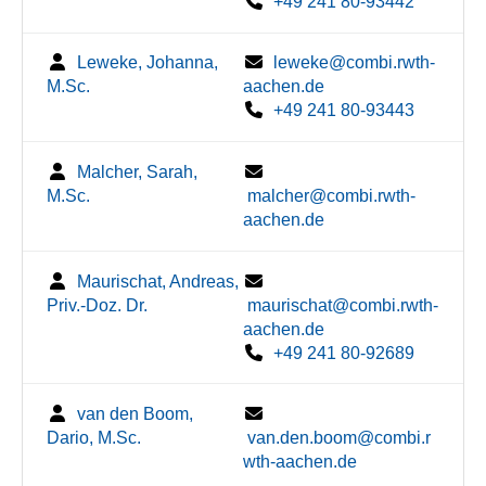
+49 241 80-93442
Leweke, Johanna,
leweke@combi.rwth-
M.Sc.
aachen.de
+49 241 80-93443
Malcher, Sarah,
M.Sc.
malcher@combi.rwth-
aachen.de
Maurischat, Andreas,
Priv.-Doz. Dr.
maurischat@combi.rwth-
aachen.de
+49 241 80-92689
van den Boom,
Dario, M.Sc.
van.den.boom@combi.r
wth-aachen.de