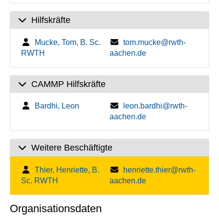
Hilfskräfte
Mucke, Tom, B. Sc.
tom.mucke@rwth-
RWTH
aachen.de
CAMMP Hilfskräfte
Bardhi, Leon
leon.bardhi@rwth-
aachen.de
Weitere Beschäftigte
Thier, Henriette, B.
henriette.thier@rwth-
Sc. RWTH
aachen.de
Organisationsdaten