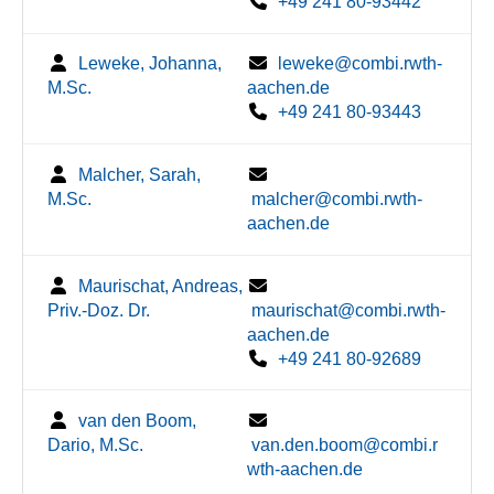
+49 241 80-93442
Leweke, Johanna,
leweke@combi.rwth-
M.Sc.
aachen.de
+49 241 80-93443
Malcher, Sarah,
M.Sc.
malcher@combi.rwth-
aachen.de
Maurischat, Andreas,
Priv.-Doz. Dr.
maurischat@combi.rwth-
aachen.de
+49 241 80-92689
van den Boom,
Dario, M.Sc.
van.den.boom@combi.r
wth-aachen.de