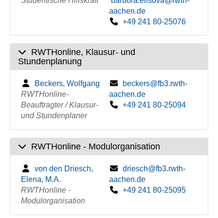
Studentische Hilfskraft
barbora.elisova@rwth-
aachen.de
+49 241 80-25076
RWTHonline, Klausur- und
Stundenplanung
Beckers, Wolfgang
beckers@fb3.rwth-
RWTHonline-
aachen.de
Beauftragter / Klausur-
+49 241 80-25094
und Stundenplaner
RWTHonline - Modulorganisation
von den Driesch,
driesch@fb3.rwth-
Elena, M.A.
aachen.de
RWTHonline -
+49 241 80-25095
Modulorganisation