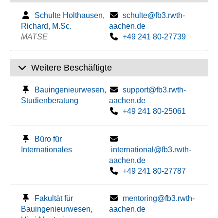
Schulte Holthausen,
schulte@fb3.rwth-
Richard, M.Sc.
aachen.de
MATSE
+49 241 80-27739
Weitere Beschäftigte
Bauingenieurwesen,
support@fb3.rwth-
Studienberatung
aachen.de
+49 241 80-25061
Büro für
Internationales
international@fb3.rwth-
aachen.de
+49 241 80-27787
Fakultät für
mentoring@fb3.rwth-
Bauingenieurwesen,
aachen.de