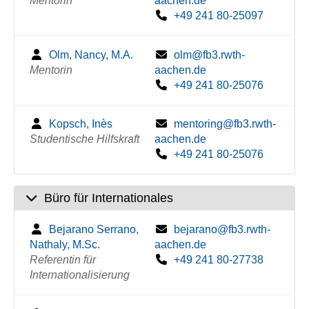
Mentorin
aachen.de
+49 241 80-25097
Olm, Nancy, M.A.
olm@fb3.rwth-
Mentorin
aachen.de
+49 241 80-25076
Kopsch, Inès
mentoring@fb3.rwth-
Studentische Hilfskraft
aachen.de
+49 241 80-25076
Büro für Internationales
Bejarano Serrano,
bejarano@fb3.rwth-
Nathaly, M.Sc.
aachen.de
Referentin für
+49 241 80-27738
Internationalisierung