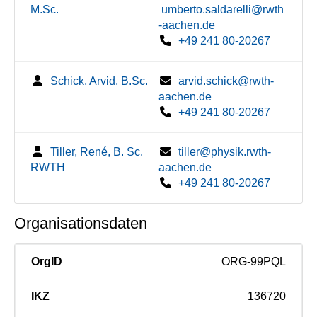
M.Sc.
umberto.saldarelli@rwth
-aachen.de
+49 241 80-20267
Schick, Arvid, B.Sc.
arvid.schick@rwth-
aachen.de
+49 241 80-20267
Tiller, René, B. Sc.
tiller@physik.rwth-
RWTH
aachen.de
+49 241 80-20267
Organisationsdaten
OrgID
ORG-99PQL
IKZ
136720