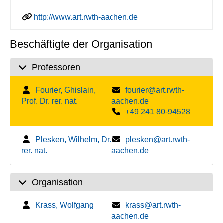
http://www.art.rwth-aachen.de
Beschäftigte der Organisation
Professoren
Fourier, Ghislain,
fourier@art.rwth-
Prof. Dr. rer. nat.
aachen.de
+49 241 80-94528
Plesken, Wilhelm, Dr.
plesken@art.rwth-
rer. nat.
aachen.de
Organisation
Krass, Wolfgang
krass@art.rwth-
aachen.de