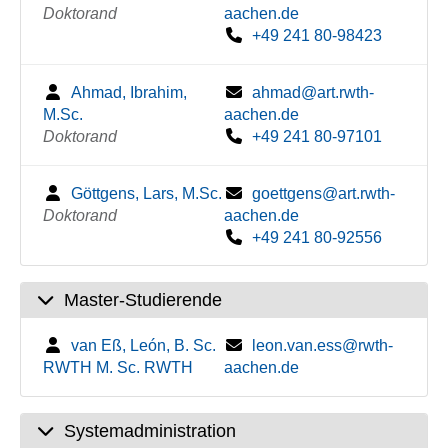
Doktorand
aachen.de
+49 241 80-98423
Ahmad, Ibrahim,
ahmad@art.rwth-
M.Sc.
aachen.de
Doktorand
+49 241 80-97101
Göttgens, Lars, M.Sc.
goettgens@art.rwth-
Doktorand
aachen.de
+49 241 80-92556
Master-Studierende
van Eß, León, B. Sc.
leon.van.ess@rwth-
RWTH M. Sc. RWTH
aachen.de
Systemadministration