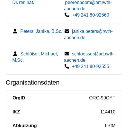
Dr. rer. nat.
peerenboom@art.rwth-
aachen.de
+49 241 80-92560
Peters, Janika, B.Sc.
janika.peters@rwth-
aachen.de
Schlößer, Michael,
schloesser@art.rwth-
M.Sc.
aachen.de
+49 241 80-92555
Organisationsdaten
OrgID
ORG-99QYT
IKZ
114410
Abkürzung
LBfM