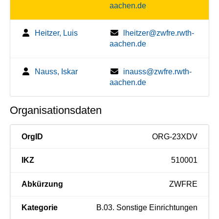
aachen.de
Heitzer, Luis
lheitzer@zwfre.rwth-
aachen.de
Nauss, Iskar
inauss@zwfre.rwth-
aachen.de
Organisationsdaten
OrgID
ORG-23XDV
IKZ
510001
Abkürzung
ZWFRE
Kategorie
B.03. Sonstige Einrichtungen