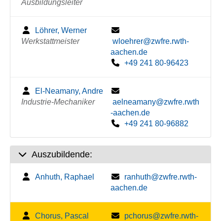
Ausbildungsleiter
Löhrer, Werner
Werkstattmeister
wloehrer@zwfre.rwth-
aachen.de
+49 241 80-96423
El-Neamany, Andre
Industrie-Mechaniker
aelneamany@zwfre.rwth
-aachen.de
+49 241 80-96882
Auszubildende:
Anhuth, Raphael
ranhuth@zwfre.rwth-
aachen.de
Chorus, Pascal
pchorus@zwfre.rwth-