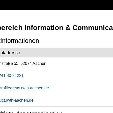
lbereich Information & Communica
informationen
raladresse
nstraße 55, 52074 Aachen
241 80-21221
profileareas.rwth-aachen.de
ict.rwth-aachen.de