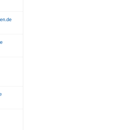
hen.de
de
e