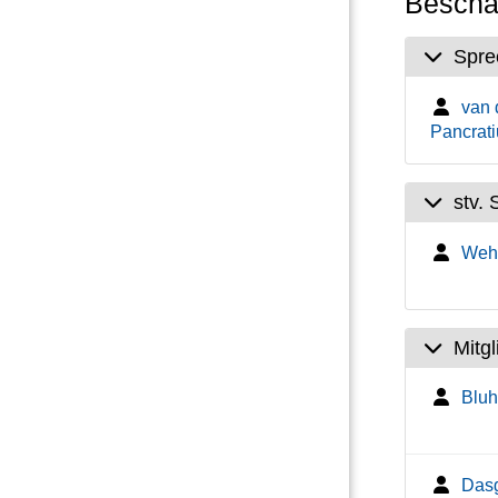
Beschäf
Spre
van 
Pancratiu
stv.
Wehr
Mitg
Bluh
Dasg