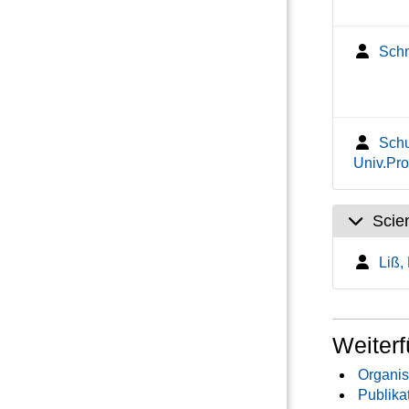
Schm
Schu
Univ.Prof
Scie
Liß,
Weiterf
Organis
Publika