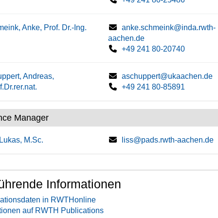
eink, Anke, Prof. Dr.-Ing.
anke.schmeink@inda.rwth-
aachen.de
+49 241 80-20740
ppert, Andreas,
aschuppert@ukaachen.de
.Dr.rer.nat.
+49 241 80-85891
nce Manager
 Lukas, M.Sc.
liss@pads.rwth-aachen.de
ührende Informationen
ationsdaten in RWTHonline
tionen auf RWTH Publications