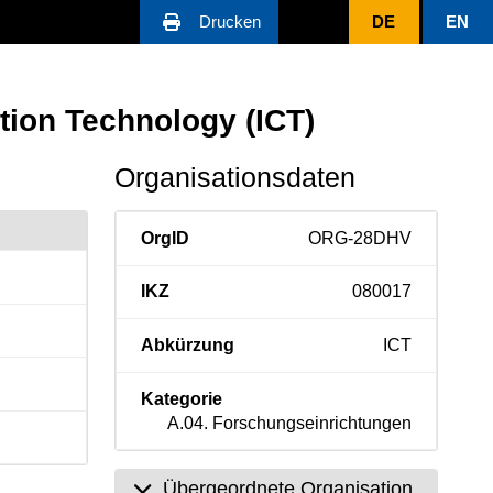
Drucken
DE
EN
tion Technology (ICT)
Organisationsdaten
OrgID
ORG-28DHV
IKZ
080017
Abkürzung
ICT
Kategorie
A.04. Forschungseinrichtungen
Übergeordnete Organisation