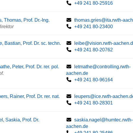
+49 241 80-25916
s, Thomas, Prof. Dr.-Ing.
thomas.gries@ita.rwth-aac
direktor
+49 241 80-23400
e, Bastian, Prof. Dr. sc. techn.
leibe@vision.rwth-aachen.
+49 241 80-20762
the, Peter, Prof. Dr. rer. pol.
letmathe@controlling.rwth-
f.
aachen.de
+49 241 80-96164
rs, Rainer, Prof. Dr. rer. nat.
leupers@ice.rwth-aachen.d
+49 241 80-28301
l, Saskia, Prof. Dr.
saskia.nagel@humtec.rwth-
aachen.de
+49 241 80-25486