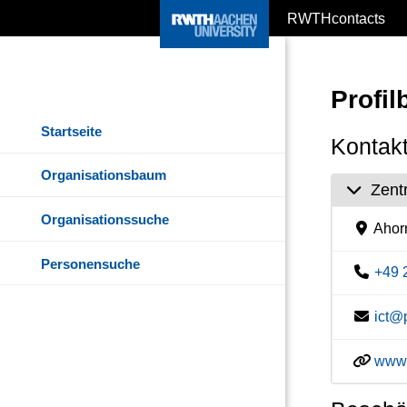
RWTHcontacts
Profi
Startseite
Kontakt
Organisationsbaum
Zent
Organisationssuche
Ahor
Personensuche
+49 
ict@
www.