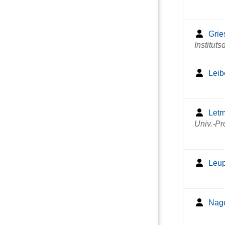
Grie
Instituts
Leib
Letma
Univ.-Pro
Leupe
Nage