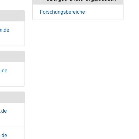
Forschungsbereiche
n.de
.de
.de
.de