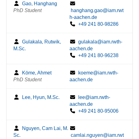
Gao, Hanghang
PhD Student
hanghang.gao@iam.rwt
h-aachen.de
+49 241 80-98286
Gulakala, Rutwik,
gulakala@iam.rwth-
M.Sc.
aachen.de
+49 241 80-96238
Köme, Ahmet
koeme@iam.rwth-
PhD Student
aachen.de
Lee, Hyun, M.Sc.
lee@iam.rwth-
aachen.de
+49 241 80-95006
Nguyen, Cam Lai, M.
Sc.
camlai.nguyen@iam.rwt