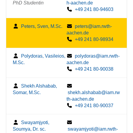
PhD Studentin
h-aachen.de
+49 241 80-94603
Peters, Sven, M.Sc.
peters@iam.rwth-
aachen.de
+49 241 80-98934
Polydoras, Vasileios,
polydoras@iam.rwth-
M.Sc.
aachen.de
+49 241 80-90038
Shekh Alshabab,
Somar, M.Sc.
shekh.alshabab@iam.rw
th-aachen.de
+49 241 80-90037
Swayamjyoti,
Soumya, Dr. sc.
swayamjyoti@iam.rwth-