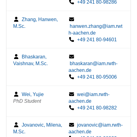
+49 241 80-98286
Zhang, Hanwen,
M.Sc.
hanwen.zhang@iam.rwt
h-aachen.de
+49 241 80-94601
Bhaskaran,
Vaishnav, M.Sc.
bhaskaran@iam.rwth-
aachen.de
+49 241 80-95006
Wei, Yujie
wei@iam.rwth-
PhD Student
aachen.de
+49 241 80-98282
Jovanovic, Milena,
jovanovic@iam.rwth-
M.Sc.
aachen.de