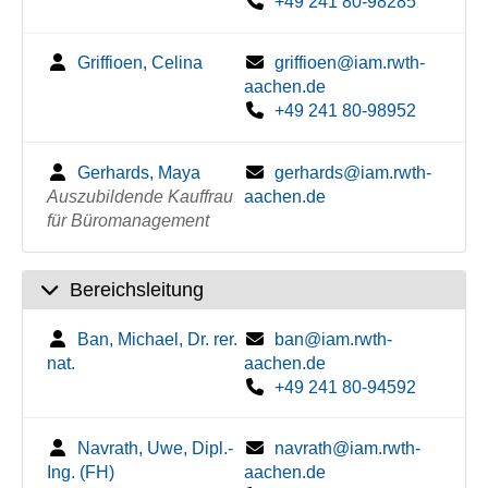
+49 241 80-98285
Griffioen, Celina
griffioen@iam.rwth-
aachen.de
+49 241 80-98952
Gerhards, Maya
gerhards@iam.rwth-
Auszubildende Kauffrau
aachen.de
für Büromanagement
Bereichsleitung
Ban, Michael, Dr. rer.
ban@iam.rwth-
nat.
aachen.de
+49 241 80-94592
Navrath, Uwe, Dipl.-
navrath@iam.rwth-
Ing. (FH)
aachen.de