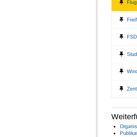
Flu
Frei
FSD 
Stud
Win
Zent
Weiterf
Organis
Publika