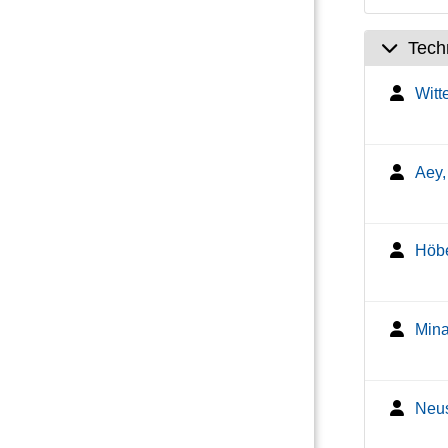
Tech
Witt
Aey,
Höbe
Mina
Neus