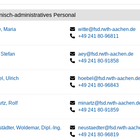
nisch-administratives Personal
e, Maria
witte@fsd.rwth-aachen.de
+49 241 80-96811
 Stefan
aey@fsd.rwth-aachen.de
+49 241 80-91858
l, Ulrich
hoebel@fsd.rwth-aachen.d
+49 241 80-96843
rtz, Rolf
minartz@fsd.rwth-aachen.d
+49 241 80-91859
tädter, Woldemar, Dipl.-Ing.
neustaedter@fsd.rwth-aach
+49 241 80-96819