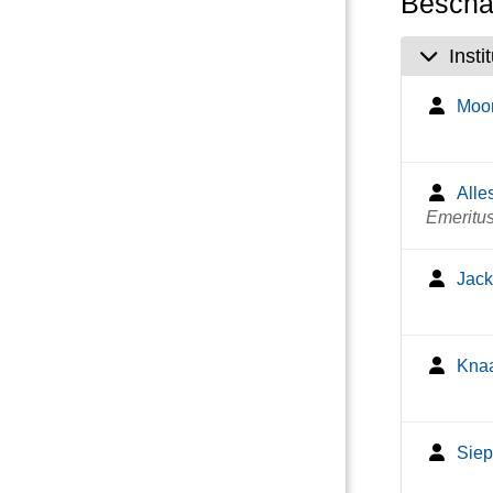
Beschäf
Insti
Moor
Alle
Emeritu
Jack
Knaa
Siep