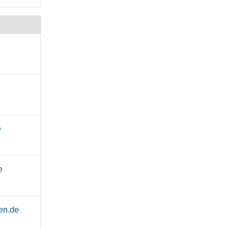
e
e
en.de