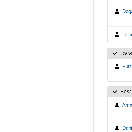
Dog
Hab
CVM
Pütz
Besc
Arno
Dani