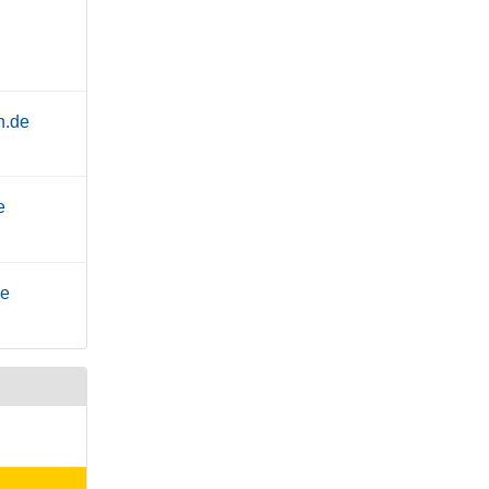
n.de
e
de