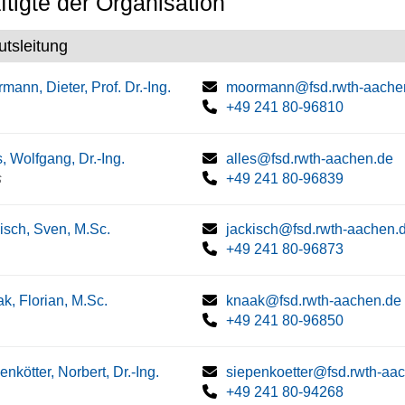
tigte der Organisation
tutsleitung
mann, Dieter, Prof. Dr.-Ing.
moormann@fsd.rwth-aache
+49 241 80-96810
s, Wolfgang, Dr.-Ing.
alles@fsd.rwth-aachen.de
s
+49 241 80-96839
isch, Sven, M.Sc.
jackisch@fsd.rwth-aachen.
+49 241 80-96873
k, Florian, M.Sc.
knaak@fsd.rwth-aachen.de
+49 241 80-96850
enkötter, Norbert, Dr.-Ing.
siepenkoetter@fsd.rwth-aa
+49 241 80-94268