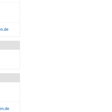
en.de
en.de