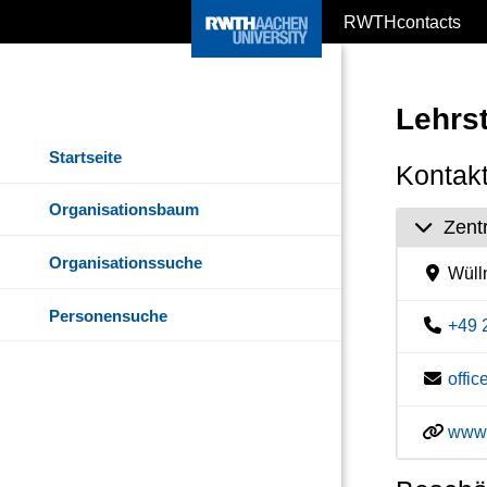
RWTHcontacts
Lehrst
Startseite
Kontakt
Organisationsbaum
Zent
Organisationssuche
Wülln
Personensuche
+49 
offi
www.