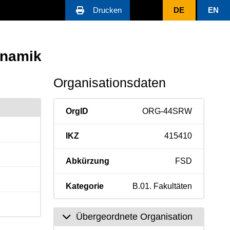
Drucken
DE
EN
ynamik
Organisationsdaten
OrgID
ORG-44SRW
IKZ
415410
Abkürzung
FSD
Kategorie
B.01. Fakultäten
Übergeordnete Organisation