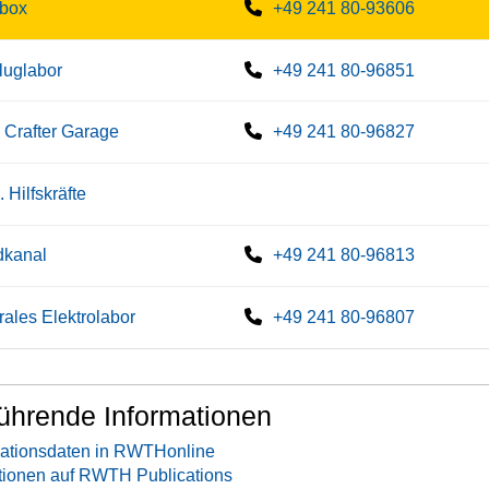
gbox
+49 241 80-93606
fluglabor
+49 241 80-96851
Crafter Garage
+49 241 80-96827
. Hilfskräfte
dkanal
+49 241 80-96813
rales Elektrolabor
+49 241 80-96807
ührende Informationen
ationsdaten in RWTHonline
tionen auf RWTH Publications