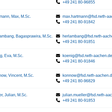
+49 241 80-96855
mann, Max, M.Sc.
max.hartmann@fsd.rwth-aa
+49 241 80-91842
ambang, Bagasprawira, M.Sc.
herlambang@fsd.rwth-aach
+49 241 80-91851
g, Eva, M.Sc.
koenig@fsd.rwth-aachen.d
+49 241 80-91846
ow, Vincent, M.Sc.
konnow@fsd.rwth-aachen.
+49 241 80-96829
er, Julian, M.Sc.
julian.mueller@fsd.rwth-aa
+49 241 80-91853