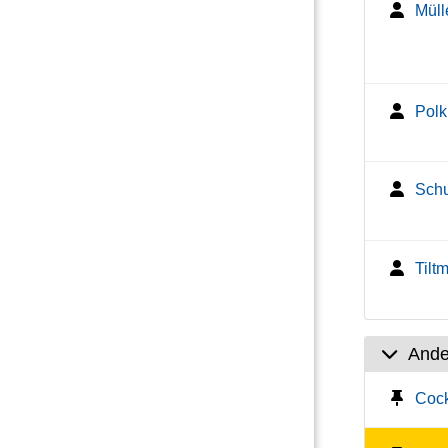
Müll
Polk
Schu
Tilt
And
Cock