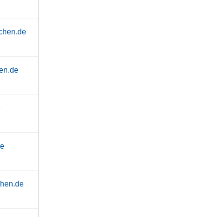
chen.de
en.de
e
de
chen.de