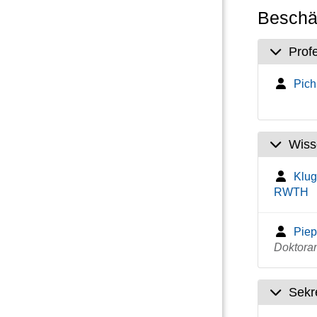
Beschäf
Prof
Pich,
Wiss
Klug
RWTH
Piep
Doktora
Sekre