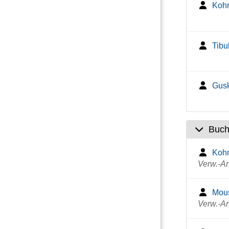
Koh
Tibu
Gusk
Buch
Kohn
Verw.-An
Mous
Verw.-An