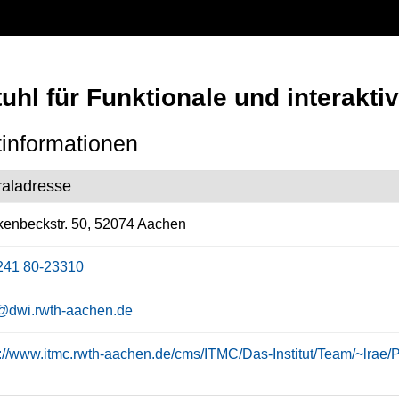
uhl für Funktionale und interakt
informationen
raladresse
enbeckstr. 50, 52074 Aachen
241 80-23310
@dwi.rwth-aachen.de
s://www.itmc.rwth-aachen.de/cms/ITMC/Das-Institut/Team/~lrae/P