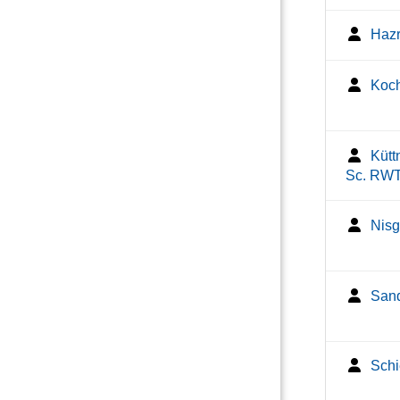
Hazr
Koch
Kütt
Sc. RW
Nisg
Sand
Schi