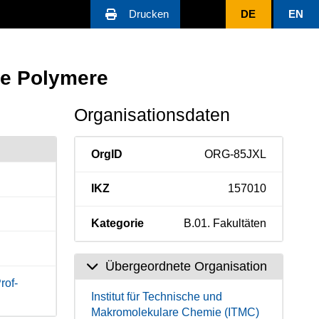
Drucken
DE
EN
ive Polymere
Organisationsdaten
OrgID
ORG-85JXL
IKZ
157010
Kategorie
B.01. Fakultäten
Übergeordnete Organisation
rof-
Institut für Technische und
Makromolekulare Chemie (ITMC)