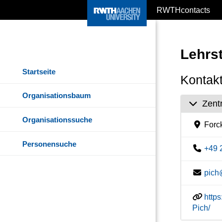
RWTHcontacts
Lehrst
Startseite
Kontakt
Organisationsbaum
Zent
Organisationssuche
Forck
Personensuche
+49 
pich
http
Pich/