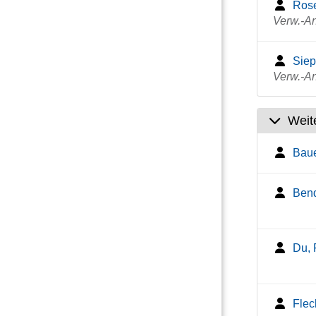
Rose
Verw.-An
Siep
Verw.-An
Weit
Baue
Bend
Du, 
Flec