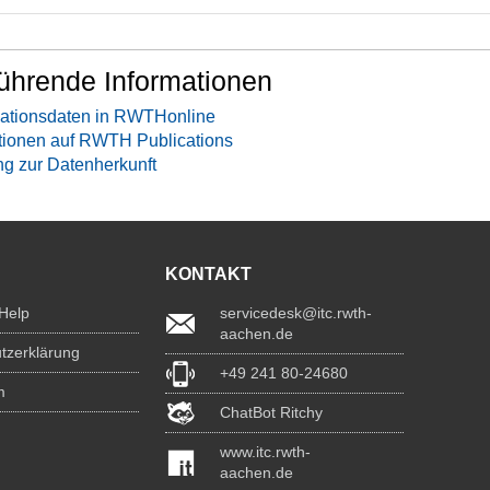
ührende Informationen
ationsdaten in RWTHonline
tionen auf RWTH Publications
ng zur Datenherkunft
KONTAKT
 Help
servicedesk@itc.rwth-
aachen.de
tzerklärung
+49 241 80-24680
m
ChatBot Ritchy
www.itc.rwth-
aachen.de