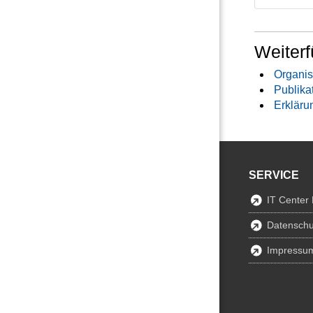
Weiterf
Organis
Publika
Erkläru
SERVICE
IT Center
Datenschu
Impressu