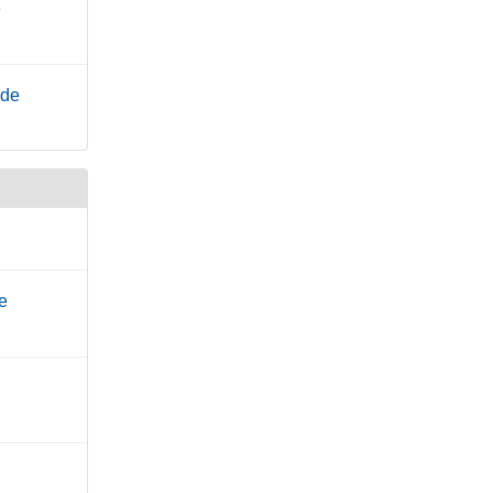
e
.de
e