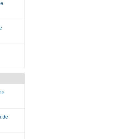
de
e
de
n.de