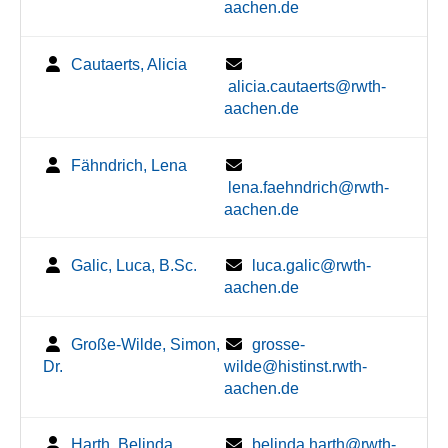
aachen.de
Cautaerts, Alicia
alicia.cautaerts@rwth-
aachen.de
Fähndrich, Lena
lena.faehndrich@rwth-
aachen.de
Galic, Luca, B.Sc.
luca.galic@rwth-
aachen.de
Große-Wilde, Simon,
grosse-
Dr.
wilde@histinst.rwth-
aachen.de
Harth, Belinda
belinda.harth@rwth-