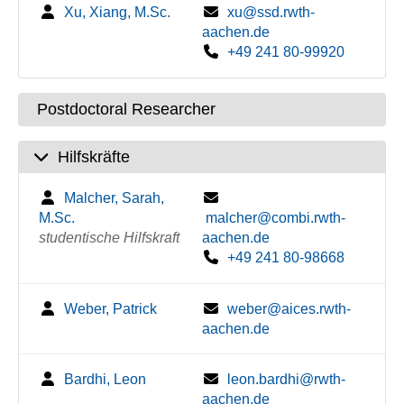
Xu, Xiang, M.Sc.
xu@ssd.rwth-
aachen.de
+49 241 80-99920
Postdoctoral Researcher
Hilfskräfte
Malcher, Sarah,
M.Sc.
malcher@combi.rwth-
studentische Hilfskraft
aachen.de
+49 241 80-98668
Weber, Patrick
weber@aices.rwth-
aachen.de
Bardhi, Leon
leon.bardhi@rwth-
aachen.de