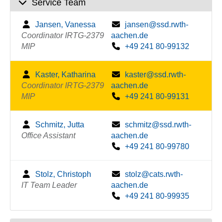
Service Team
Jansen, Vanessa
jansen@ssd.rwth-
Coordinator IRTG-2379
aachen.de
MIP
+49 241 80-99132
Kaster, Katharina
kaster@ssd.rwth-
Coordinator IRTG-2379
aachen.de
MIP
+49 241 80-99131
Schmitz, Jutta
schmitz@ssd.rwth-
Office Assistant
aachen.de
+49 241 80-99780
Stolz, Christoph
stolz@cats.rwth-
IT Team Leader
aachen.de
+49 241 80-99935