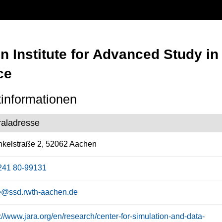
n Institute for Advanced Study i
ce
informationen
raladresse
kelstraße 2, 52062 Aachen
241 80-99131
ce@ssd.rwth-aachen.de
://www.jara.org/en/research/center-for-simulation-and-data-