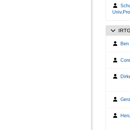
Schu
Univ.Prof
IRTG
Ben 
Conr
Dirk
Gera
Henz