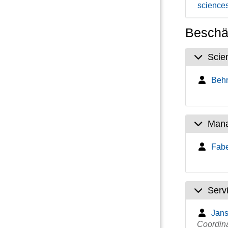
science
Beschäf
Scien
Behr
Mana
Fabe
Serv
Jans
Coordin