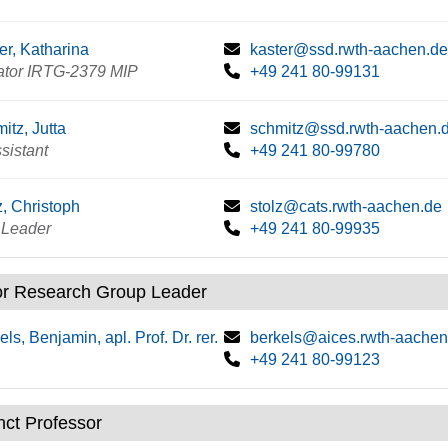
er, Katharina
kaster@ssd.rwth-aachen.de
ator IRTG-2379 MIP
+49 241 80-99131
itz, Jutta
schmitz@ssd.rwth-aachen.
ssistant
+49 241 80-99780
z, Christoph
stolz@cats.rwth-aachen.de
 Leader
+49 241 80-99935
or Research Group Leader
els, Benjamin, apl. Prof. Dr. rer.
berkels@aices.rwth-aachen
+49 241 80-99123
nct Professor