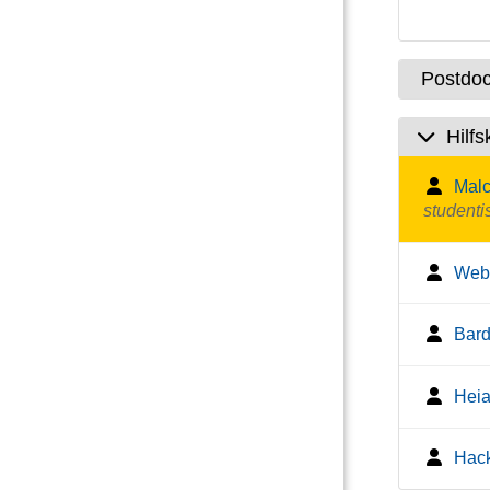
Postdoc
Hilfs
Malc
studenti
Webe
Bard
Heiar
Hack