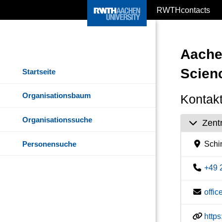
RWTHcontacts
Aache
Scien
Startseite
Organisationsbaum
Kontakt
Organisationssuche
Zent
Personensuche
Schin
+49 
offi
https