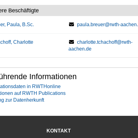
ere Beschäftigte
er, Paula, B.Sc.
paula.breuer@rwth-aachen
choff, Charlotte
charlotte.tchachoff@rwth-
aachen.de
ührende Informationen
ationsdaten in RWTHonline
tionen auf RWTH Publications
ng zur Datenherkunft
KONTAKT