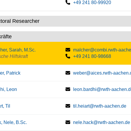
+49 241 80-99920
toral Researcher
kräfte
her, Sarah, M.Sc.
malcher@combi.rwth-aache
sche Hilfskraft
+49 241 80-98668
r, Patrick
weber@aices.rwth-aachen.
hi, Leon
leon.bardhi@rwth-aachen.
t, Til
til.heiart@rwth-aachen.de
, Nele, B.Sc.
nele.hack@rwth-aachen.de