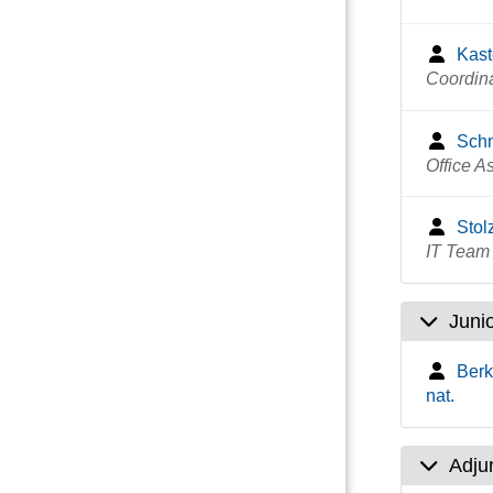
Kast
Coordin
Schm
Office A
Stol
IT Team
Juni
Berk
nat.
Adju