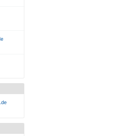
de
.de