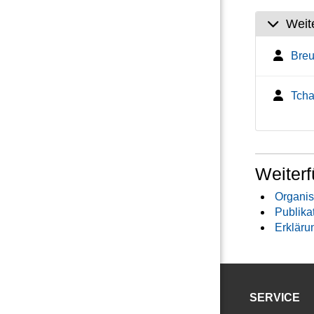
Weit
Breu
Tcha
Weiterf
Organis
Publika
Erkläru
SERVICE