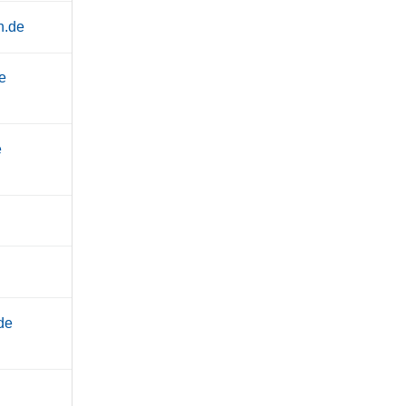
n.de
e
e
de