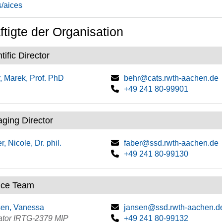
s/aices
tigte der Organisation
tific Director
, Marek, Prof. PhD
behr@cats.rwth-aachen.de
+49 241 80-99901
ging Director
r, Nicole, Dr. phil.
faber@ssd.rwth-aachen.de
+49 241 80-99130
ice Team
en, Vanessa
jansen@ssd.rwth-aachen.d
ator IRTG-2379 MIP
+49 241 80-99132