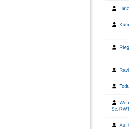
Hinz
Kuma
Rieg
Ravi
Todt
Weni
Sc. RW
Xu, 