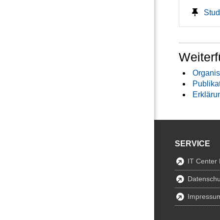
Stud
Weiterf
Organis
Publika
Erkläru
SERVICE
IT Center
Datenschu
Impressu