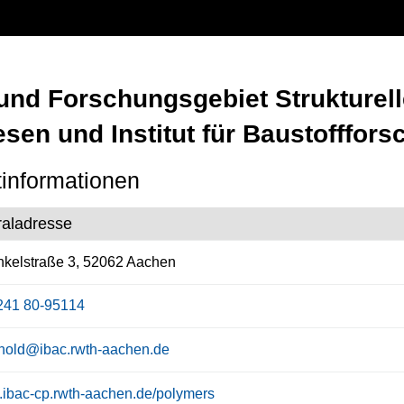
 und Forschungsgebiet Strukturel
sen und Institut für Baustofffor
informationen
raladresse
kelstraße 3, 52062 Aachen
241 80-95114
hold@ibac.rwth-aachen.de
ibac-cp.rwth-aachen.de/polymers