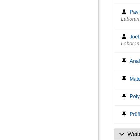
Pavl
Laboran
Joel
Laboran
Anal
Mate
Poly
Prüf
Weit