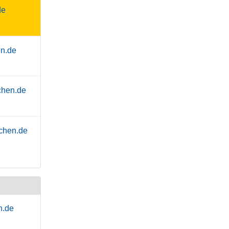
de
en.de
chen.de
chen.de
n.de