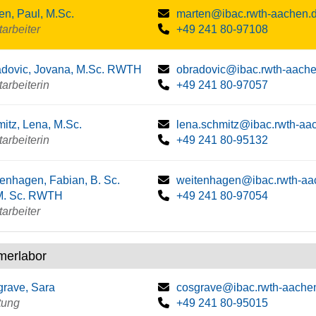
en, Paul, M.Sc.
marten@ibac.rwth-aachen.
tarbeiter
+49 241 80-97108
dovic, Jovana, M.Sc. RWTH
obradovic@ibac.rwth-aach
tarbeiterin
+49 241 80-97057
itz, Lena, M.Sc.
lena.schmitz@ibac.rwth-aa
tarbeiterin
+49 241 80-95132
enhagen, Fabian, B. Sc.
weitenhagen@ibac.rwth-aa
. Sc. RWTH
+49 241 80-97054
tarbeiter
merlabor
rave, Sara
cosgrave@ibac.rwth-aache
tung
+49 241 80-95015