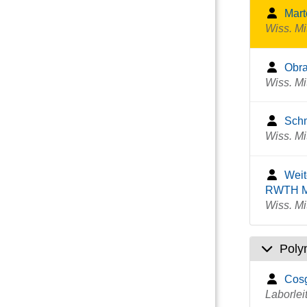
Mart
Wiss. Mi
Obra
Wiss. Mi
Schm
Wiss. Mi
Weit
RWTH M
Wiss. Mi
Poly
Cosg
Laborlei