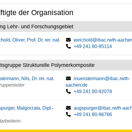
tigte der Organisation
ung Lehr- und Forschungsgebiet
old, Oliver, Prof. Dr. rer. nat.
weichold@ibac.rwth-aache
+49 241 80-95114
itsgruppe Strukturelle Polymerkomposite
termann, Nils, Dr. rer. nat.
muenstermann@ibac.rwth-
ruppenleiter
aachen.de
+49 241 80-92078
purger, Malgorzata, Dipl.-
augspurger@ibac.rwth-aac
+49 241 80-96766
tarbeiterin