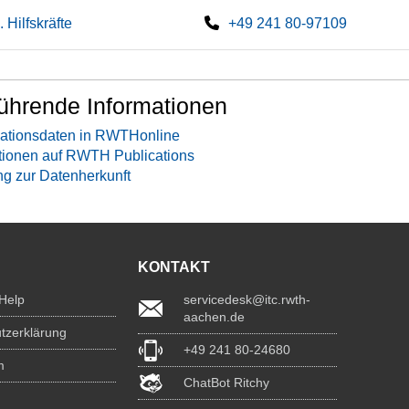
. Hilfskräfte
+49 241 80-97109
ührende Informationen
ationsdaten in RWTHonline
tionen auf RWTH Publications
ng zur Datenherkunft
KONTAKT
 Help
servicedesk@itc.rwth-
aachen.de
tzerklärung
+49 241 80-24680
m
ChatBot Ritchy