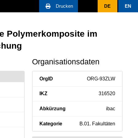
Drucken
DE
EN
le Polymerkomposite im
schung
Organisationsdaten
OrgID
ORG-93ZLW
IKZ
316520
Abkürzung
ibac
Kategorie
B.01. Fakultäten