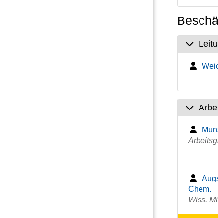
Beschäf
Leit
Weich
Arbe
Müns
Arbeitsg
Augs
Chem.
Wiss. Mi