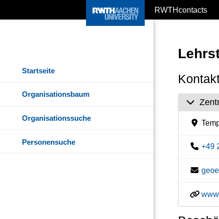
RWTHcontacts
Lehrs
Startseite
Kontakt
Organisationsbaum
Zent
Organisationssuche
Temp
Personensuche
+49 
geoe
www.