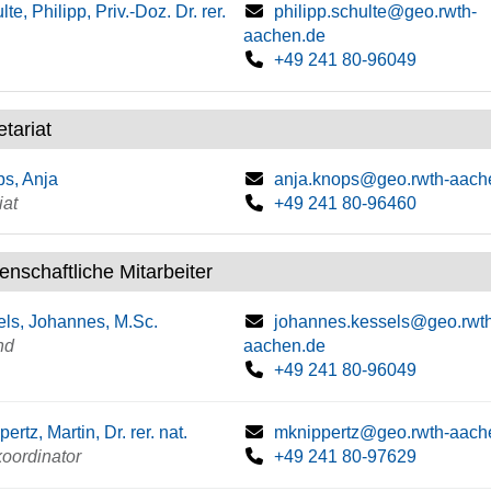
te, Philipp, Priv.-Doz. Dr. rer.
philipp.schulte@geo.rwth-
aachen.de
+49 241 80-96049
tariat
s, Anja
anja.knops@geo.rwth-aach
iat
+49 241 80-96460
enschaftliche Mitarbeiter
ls, Johannes, M.Sc.
johannes.kessels@geo.rwt
nd
aachen.de
+49 241 80-96049
ertz, Martin, Dr. rer. nat.
mknippertz@geo.rwth-aach
oordinator
+49 241 80-97629