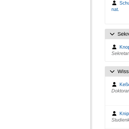
Schul
nat.
Sekre
Knop
Sekretar
Wiss
Keße
Doktora
Knipp
Studienk