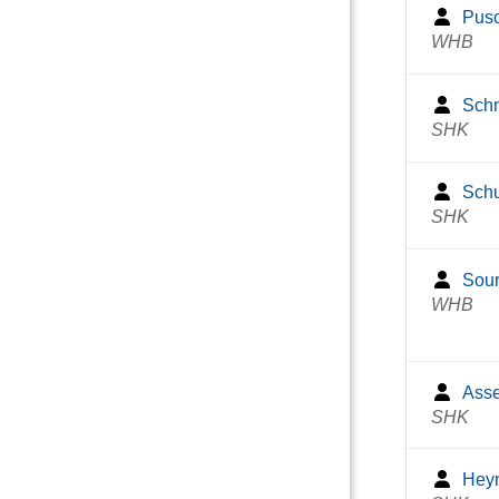
Pusc
WHB
Schm
SHK
Schu
SHK
Sour
WHB
Asse
SHK
Heyn