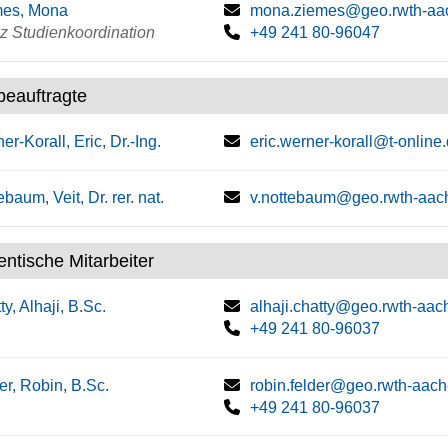
mes, Mona
mona.ziemes@geo.rwth-aa
z Studienkoordination
+49 241 80-96047
beauftragte
er-Korall, Eric, Dr.-Ing.
eric.werner-korall@t-online
ebaum, Veit, Dr. rer. nat.
v.nottebaum@geo.rwth-aac
entische Mitarbeiter
ty, Alhaji, B.Sc.
alhaji.chatty@geo.rwth-aac
+49 241 80-96037
er, Robin, B.Sc.
robin.felder@geo.rwth-aac
+49 241 80-96037