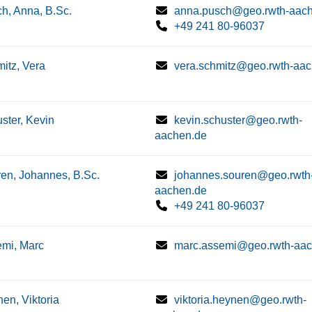
h, Anna, B.Sc.
anna.pusch@geo.rwth-aac
+49 241 80-96037
itz, Vera
vera.schmitz@geo.rwth-aa
ster, Kevin
kevin.schuster@geo.rwth-
aachen.de
en, Johannes, B.Sc.
johannes.souren@geo.rwth
aachen.de
+49 241 80-96037
mi, Marc
marc.assemi@geo.rwth-aac
en, Viktoria
viktoria.heynen@geo.rwth-