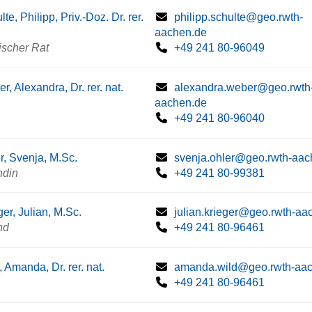
te, Philipp, Priv.-Doz. Dr. rer.
philipp.schulte@geo.rwth-
aachen.de
scher Rat
+49 241 80-96049
r, Alexandra, Dr. rer. nat.
alexandra.weber@geo.rwth
aachen.de
+49 241 80-96040
r, Svenja, M.Sc.
svenja.ohler@geo.rwth-aac
ndin
+49 241 80-99381
ger, Julian, M.Sc.
julian.krieger@geo.rwth-aa
nd
+49 241 80-96461
, Amanda, Dr. rer. nat.
amanda.wild@geo.rwth-aa
+49 241 80-96461