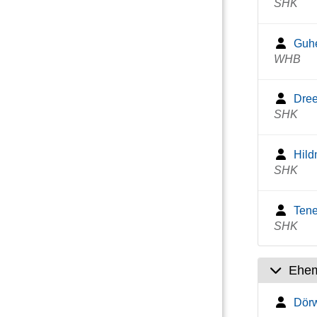
SHK
Guhe
WHB
Dree
SHK
Hild
SHK
Tene
SHK
Ehem
Dörw