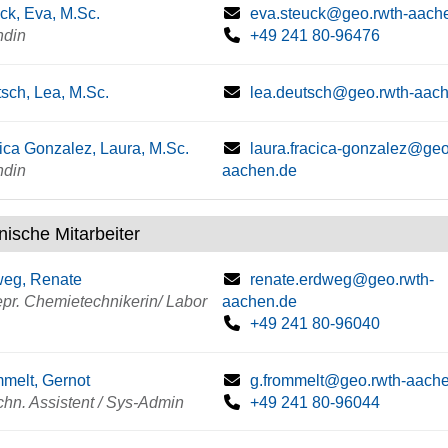
ck, Eva, M.Sc.
eva.steuck@geo.rwth-aach
ndin
+49 241 80-96476
sch, Lea, M.Sc.
lea.deutsch@geo.rwth-aac
ica Gonzalez, Laura, M.Sc.
laura.fracica-gonzalez@geo
ndin
aachen.de
nische Mitarbeiter
weg, Renate
renate.erdweg@geo.rwth-
gepr. Chemietechnikerin/ Labor
aachen.de
+49 241 80-96040
melt, Gernot
g.frommelt@geo.rwth-aach
chn. Assistent / Sys-Admin
+49 241 80-96044