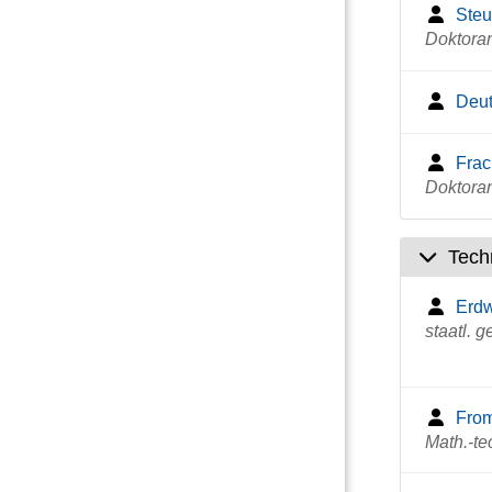
Steu
Doktora
Deut
Frac
Doktora
Tech
Erd
staatl. 
From
Math.-te