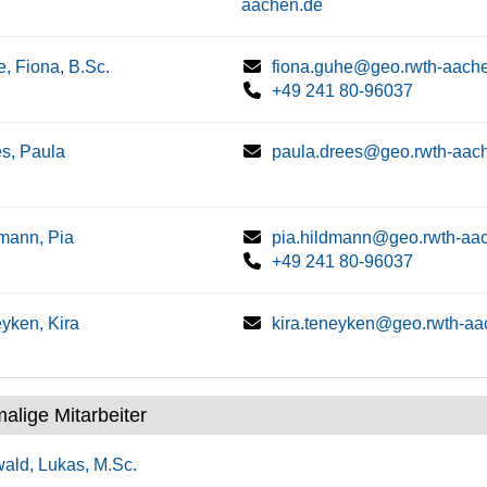
aachen.de
, Fiona, B.Sc.
fiona.guhe@geo.rwth-aach
+49 241 80-96037
s, Paula
paula.drees@geo.rwth-aac
mann, Pia
pia.hildmann@geo.rwth-aa
+49 241 80-96037
yken, Kira
kira.teneyken@geo.rwth-aa
alige Mitarbeiter
ald, Lukas, M.Sc.