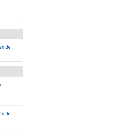
en.de
h-
en.de