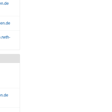
en.de
hen.de
.rwth-
en.de