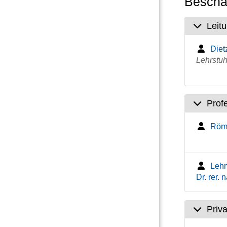
Beschäf
Leit
Dietz
Lehrstuh
Prof
Röme
Lehm
Dr. rer. n
Priv