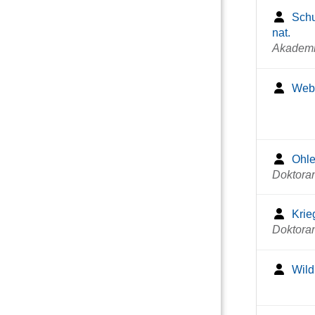
Schul
nat.
Akademi
Webe
Ohle
Doktora
Krie
Doktora
Wild