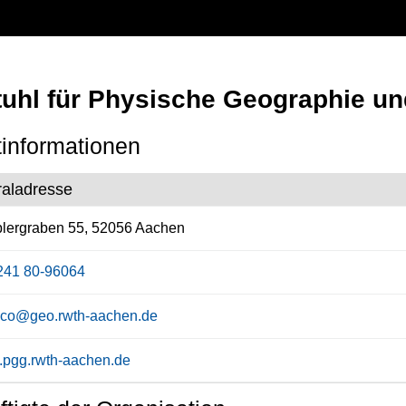
tuhl für Physische Geographie u
informationen
raladresse
lergraben 55, 52056 Aachen
241 80-96064
co@geo.rwth-aachen.de
pgg.rwth-aachen.de