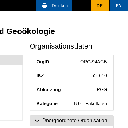
Drucken
DE
EN
nd Geoökologie
Organisationsdaten
OrgID
ORG-94AGB
IKZ
551610
Abkürzung
PGG
Kategorie
B.01. Fakultäten
Übergeordnete Organisation