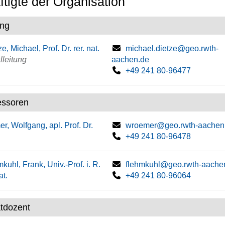
tigte der Organisation
ung
e, Michael, Prof. Dr. rer. nat.
michael.dietze@geo.rwth-
lleitung
aachen.de
+49 241 80-96477
essoren
r, Wolfgang, apl. Prof. Dr.
wroemer@geo.rwth-aachen
+49 241 80-96478
kuhl, Frank, Univ.-Prof. i. R.
flehmkuhl@geo.rwth-aache
at.
+49 241 80-96064
atdozent