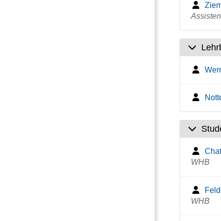
Zie
Assisten
Lehr
Wern
Nott
Stud
Chat
WHB
Feld
WHB