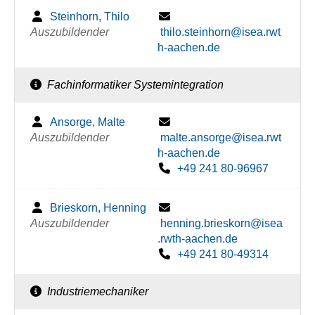
Steinhorn, Thilo
Auszubildender
thilo.steinhorn@isea.rwt
h-aachen.de
Fachinformatiker Systemintegration
Ansorge, Malte
Auszubildender
malte.ansorge@isea.rwt
h-aachen.de
+49 241 80-96967
Brieskorn, Henning
Auszubildender
henning.brieskorn@isea
.rwth-aachen.de
+49 241 80-49314
Industriemechaniker