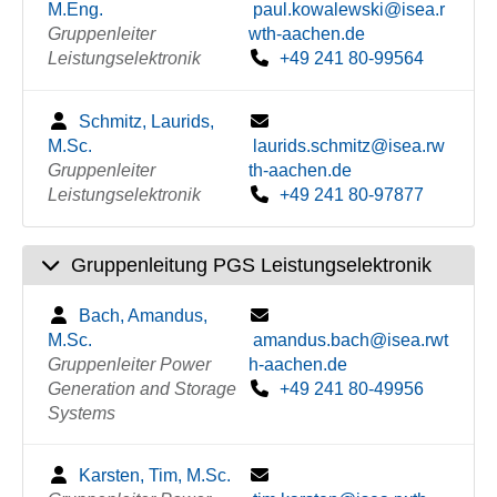
M.Eng.
paul.kowalewski@isea.r
Gruppenleiter
wth-aachen.de
Leistungselektronik
+49 241 80-99564
Schmitz, Laurids,
M.Sc.
laurids.schmitz@isea.rw
Gruppenleiter
th-aachen.de
Leistungselektronik
+49 241 80-97877
Gruppenleitung PGS Leistungselektronik
Bach, Amandus,
M.Sc.
amandus.bach@isea.rwt
Gruppenleiter Power
h-aachen.de
Generation and Storage
+49 241 80-49956
Systems
Karsten, Tim, M.Sc.