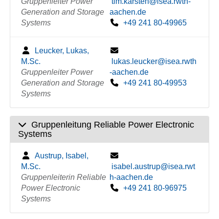
Gruppenleiter Power
tim.karsten@isea.rwth-
Generation and Storage
aachen.de
Systems
+49 241 80-49965
Leucker, Lukas,
M.Sc.
lukas.leucker@isea.rwth
Gruppenleiter Power
-aachen.de
Generation and Storage
+49 241 80-49953
Systems
Gruppenleitung Reliable Power Electronic
Systems
Austrup, Isabel,
M.Sc.
isabel.austrup@isea.rwt
Gruppenleiterin Reliable
h-aachen.de
Power Electronic
+49 241 80-96975
Systems