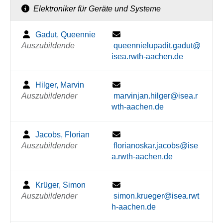
Elektroniker für Geräte und Systeme
Gadut, Queennie
Auszubildende
queennielupadit.gadut@
isea.rwth-aachen.de
Hilger, Marvin
Auszubildender
marvinjan.hilger@isea.r
wth-aachen.de
Jacobs, Florian
Auszubildender
florianoskar.jacobs@ise
a.rwth-aachen.de
Krüger, Simon
Auszubildender
simon.krueger@isea.rwt
h-aachen.de