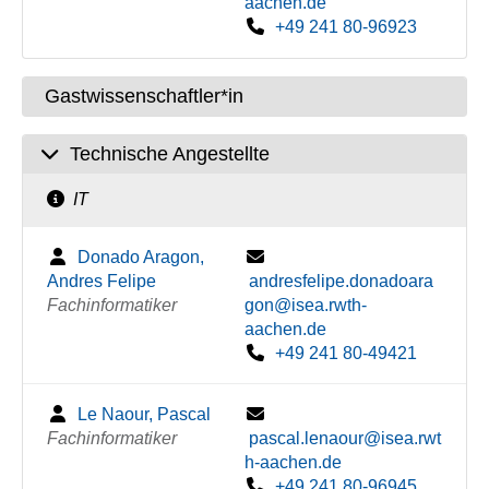
aachen.de
+49 241 80-96923
Gastwissenschaftler*in
Technische Angestellte
IT
Donado Aragon,
Andres Felipe
andresfelipe.donadoara
Fachinformatiker
gon@isea.rwth-
aachen.de
+49 241 80-49421
Le Naour, Pascal
Fachinformatiker
pascal.lenaour@isea.rwt
h-aachen.de
+49 241 80-96945