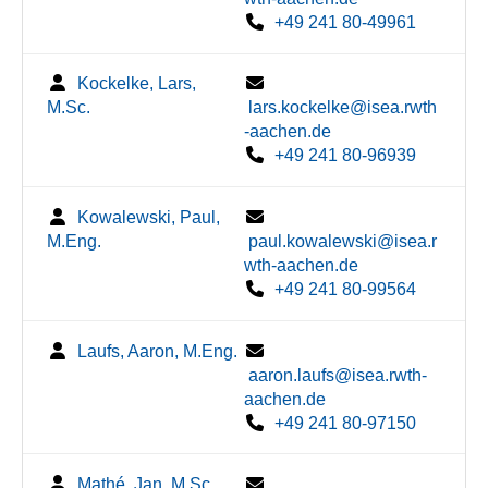
+49 241 80-49961
Kockelke, Lars,
M.Sc.
lars.kockelke@isea.rwth
-aachen.de
+49 241 80-96939
Kowalewski, Paul,
M.Eng.
paul.kowalewski@isea.r
wth-aachen.de
+49 241 80-99564
Laufs, Aaron, M.Eng.
aaron.laufs@isea.rwth-
aachen.de
+49 241 80-97150
Mathé, Jan, M.Sc.