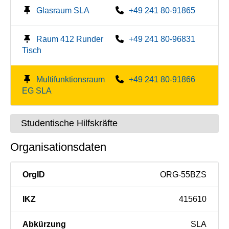
Glasraum SLA
+49 241 80-91865
Raum 412 Runder
+49 241 80-96831
Tisch
Multifunktionsraum
+49 241 80-91866
EG SLA
Studentische Hilfskräfte
Organisationsdaten
OrgID
ORG-55BZS
IKZ
415610
Abkürzung
SLA