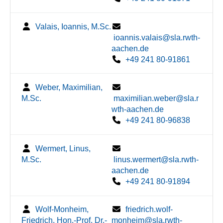
Valais, Ioannis, M.Sc.
ioannis.valais@sla.rwth-
aachen.de
+49 241 80-91861
Weber, Maximilian,
M.Sc.
maximilian.weber@sla.r
wth-aachen.de
+49 241 80-96838
Wermert, Linus,
M.Sc.
linus.wermert@sla.rwth-
aachen.de
+49 241 80-91894
Wolf-Monheim,
friedrich.wolf-
Friedrich, Hon.-Prof. Dr.-
monheim@sla.rwth-