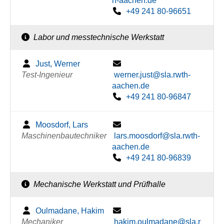
h-aachen.de
+49 241 80-96651
Labor und messtechnische Werkstatt
Just, Werner
Test-Ingenieur
werner.just@sla.rwth-
aachen.de
+49 241 80-96847
Moosdorf, Lars
Maschinenbautechniker
lars.moosdorf@sla.rwth-
aachen.de
+49 241 80-96839
Mechanische Werkstatt und Prüfhalle
Oulmadane, Hakim
Mechaniker
hakim.oulmadane@sla.r