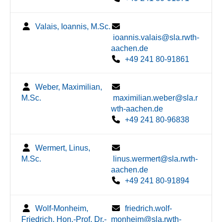
Valais, Ioannis, M.Sc.
ioannis.valais@sla.rwth-
aachen.de
+49 241 80-91861
Weber, Maximilian,
M.Sc.
maximilian.weber@sla.r
wth-aachen.de
+49 241 80-96838
Wermert, Linus,
M.Sc.
linus.wermert@sla.rwth-
aachen.de
+49 241 80-91894
Wolf-Monheim,
friedrich.wolf-
Friedrich, Hon.-Prof. Dr.-
monheim@sla.rwth-