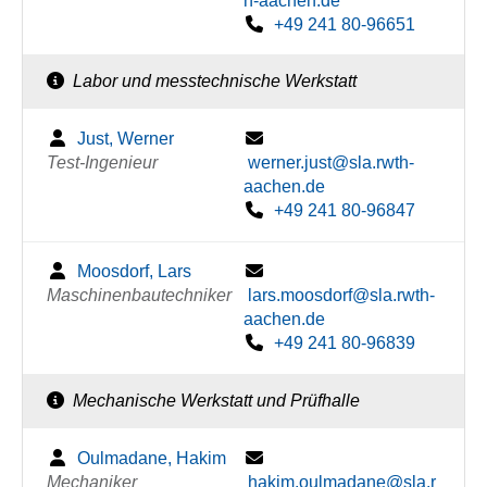
h-aachen.de
+49 241 80-96651
Labor und messtechnische Werkstatt
Just, Werner
Test-Ingenieur
werner.just@sla.rwth-
aachen.de
+49 241 80-96847
Moosdorf, Lars
Maschinenbautechniker
lars.moosdorf@sla.rwth-
aachen.de
+49 241 80-96839
Mechanische Werkstatt und Prüfhalle
Oulmadane, Hakim
Mechaniker
hakim.oulmadane@sla.r