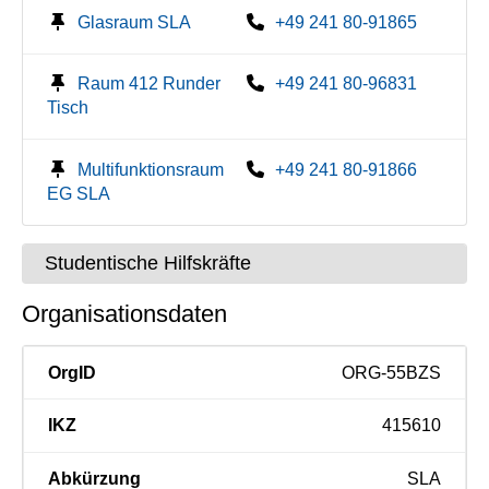
Glasraum SLA
+49 241 80-91865
Raum 412 Runder
+49 241 80-96831
Tisch
Multifunktionsraum
+49 241 80-91866
EG SLA
Studentische Hilfskräfte
Organisationsdaten
OrgID
ORG-55BZS
IKZ
415610
Abkürzung
SLA