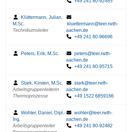
+49 241 80-92485
Klüttermann, Julian,
M.Sc.
kluettermann@teer.rwth-
Technikumsleiter
aachen.de
+49 241 80-96696
Peters, Erik, M.Sc.
peters@teer.rwth-
aachen.de
+49 241 80-95715
Stark, Kirsten, M.Sc.
stark@teer.rwth-
Arbeitsgruppenleiterin
aachen.de
Thermoprozesse
+49 1522 6859166
Wohter, Daniel, Dipl.-
wohter@teer.rwth-
Ing.
aachen.de
Arbeitsgruppenleiter
+49 241 80-92482