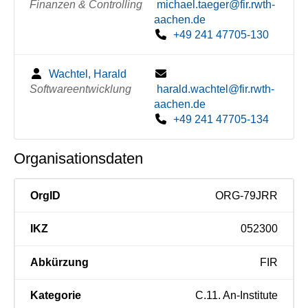
Finanzen & Controlling
michael.taeger@fir.rwth-
aachen.de
+49 241 47705-130
Wachtel, Harald
Softwareentwicklung
harald.wachtel@fir.rwth-
aachen.de
+49 241 47705-134
Organisationsdaten
OrgID
ORG-79JRR
IKZ
052300
Abkürzung
FIR
Kategorie
C.11. An-Institute