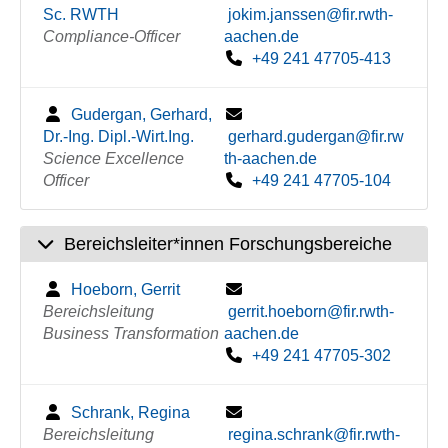
Sc. RWTH
jokim.janssen@fir.rwth-
Compliance-Officer
aachen.de
+49 241 47705-413
Gudergan, Gerhard,
Dr.-Ing. Dipl.-Wirt.Ing.
gerhard.gudergan@fir.rw
Science Excellence
th-aachen.de
Officer
+49 241 47705-104
Bereichsleiter*innen Forschungsbereiche
Hoeborn, Gerrit
Bereichsleitung
gerrit.hoeborn@fir.rwth-
Business Transformation
aachen.de
+49 241 47705-302
Schrank, Regina
Bereichsleitung
regina.schrank@fir.rwth-