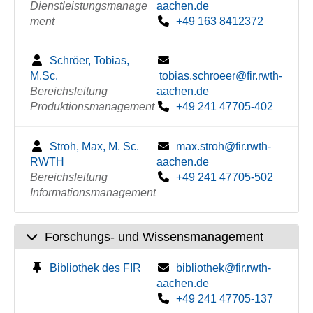
Dienstleistungsmanage
aachen.de
ment
+49 163 8412372
Schröer, Tobias,
M.Sc.
tobias.schroeer@fir.rwth-
Bereichsleitung
aachen.de
Produktionsmanagement
+49 241 47705-402
Stroh, Max, M. Sc.
max.stroh@fir.rwth-
RWTH
aachen.de
Bereichsleitung
+49 241 47705-502
Informationsmanagement
Forschungs- und Wissensmanagement
Bibliothek des FIR
bibliothek@fir.rwth-
aachen.de
+49 241 47705-137