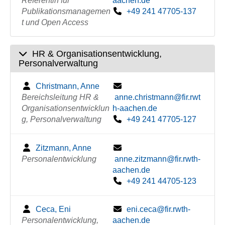
Referentin für
aachen.de
Publikationsmanagemen
+49 241 47705-137
t und Open Access
HR & Organisationsentwicklung,
Personalverwaltung
Christmann, Anne
Bereichsleitung HR &
anne.christmann@fir.rwt
Organisationsentwicklun
h-aachen.de
g, Personalverwaltung
+49 241 47705-127
Zitzmann, Anne
Personalentwicklung
anne.zitzmann@fir.rwth-
aachen.de
+49 241 44705-123
Ceca, Eni
eni.ceca@fir.rwth-
Personalentwicklung,
aachen.de