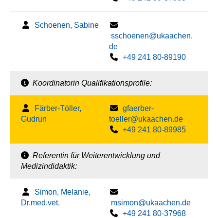
Schoenen, Sabine
sschoenen@ukaachen.
de
+49 241 80-89190
Koordinatorin Qualifikationsprofile:
Färber-Töller,
gfaerber-
Gudrun
toeller@ukaachen.de
+49 241 80-89985
Referentin für Weiterentwicklung und
Medizindidaktik:
Simon, Melanie,
Dr.med.vet.
msimon@ukaachen.de
+49 241 80-37968