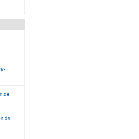
.de
en.de
en.de