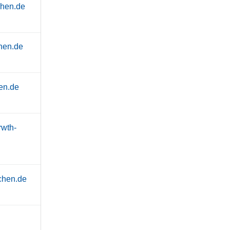
chen.de
chen.de
hen.de
rwth-
chen.de