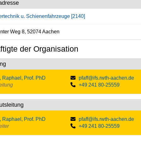
adresse
ertechnik u. Schienenfahrzeuge [2140]
nter Weg 8, 52074 Aachen
tigte der Organisation
ung
f, Raphael, Prof. PhD
pfaff@ifs.rwth-aachen.de
leitung
+49 241 80-25559
tutsleitung
f, Raphael, Prof. PhD
pfaff@ifs.rwth-aachen.de
eiter
+49 241 80-25559