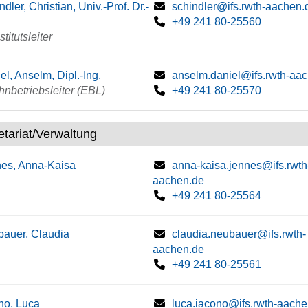
ndler, Christian, Univ.-Prof. Dr.-
schindler@ifs.rwth-aachen.
+49 241 80-25560
titutsleiter
el, Anselm, Dipl.-Ing.
anselm.daniel@ifs.rwth-aa
nbetriebsleiter (EBL)
+49 241 80-25570
etariat/Verwaltung
es, Anna-Kaisa
anna-kaisa.jennes@ifs.rwth
aachen.de
+49 241 80-25564
auer, Claudia
claudia.neubauer@ifs.rwth-
aachen.de
+49 241 80-25561
no, Luca
luca.iacono@ifs.rwth-aache