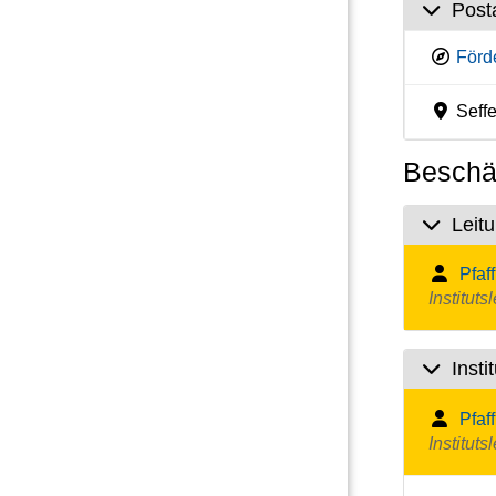
Post
Förd
Seffe
Beschäf
Leit
Pfaf
Instituts
Insti
Pfaf
Institutsl