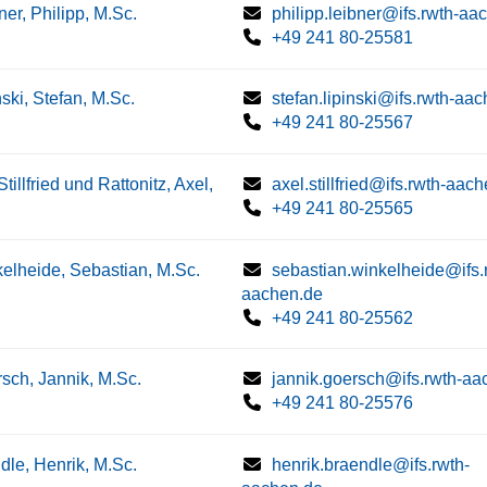
ner, Philipp, M.Sc.
philipp.leibner@ifs.rwth-aa
+49 241 80-25581
nski, Stefan, M.Sc.
stefan.lipinski@ifs.rwth-aa
+49 241 80-25567
Stillfried und Rattonitz, Axel,
axel.stillfried@ifs.rwth-aac
+49 241 80-25565
elheide, Sebastian, M.Sc.
sebastian.winkelheide@ifs.
aachen.de
+49 241 80-25562
sch, Jannik, M.Sc.
jannik.goersch@ifs.rwth-aa
+49 241 80-25576
dle, Henrik, M.Sc.
henrik.braendle@ifs.rwth-