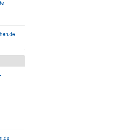
de
chen.de
-
n.de