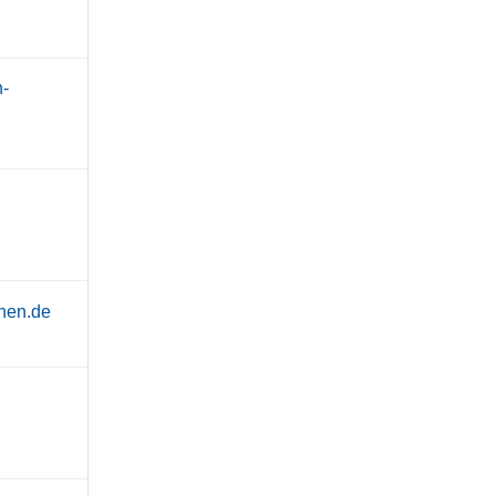
h-
chen.de