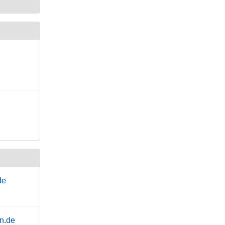
de
en.de