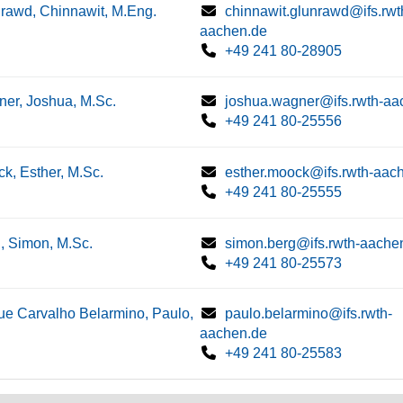
rawd, Chinnawit, M.Eng.
chinnawit.glunrawd@ifs.rwt
aachen.de
+49 241 80-28905
er, Joshua, M.Sc.
joshua.wagner@ifs.rwth-aa
+49 241 80-25556
k, Esther, M.Sc.
esther.moock@ifs.rwth-aac
+49 241 80-25555
, Simon, M.Sc.
simon.berg@ifs.rwth-aache
+49 241 80-25573
e Carvalho Belarmino, Paulo,
paulo.belarmino@ifs.rwth-
aachen.de
+49 241 80-25583