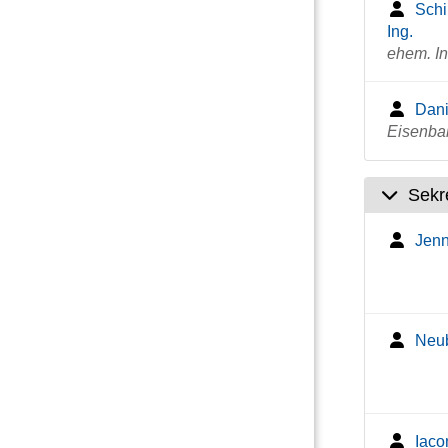
Schi
Ing.
ehem. Ins
Dani
Eisenbah
Sekr
Jenn
Neub
Iaco