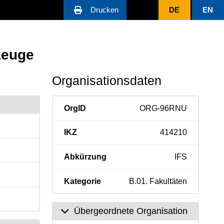
Drucken
DE
EN
zeuge
Organisationsdaten
OrgID
ORG-96RNU
IKZ
414210
Abkürzung
IFS
Kategorie
B.01. Fakultäten
Übergeordnete Organisation