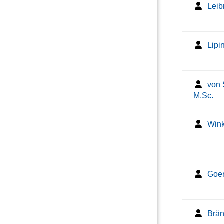
Leib
Lipi
von 
M.Sc.
Wink
Goer
Brän