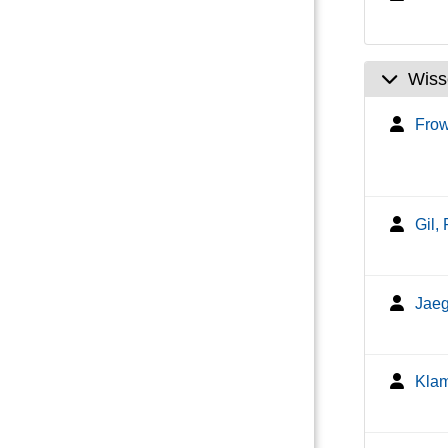
Wiss
Frow
Gil,
Jaeg
Klam