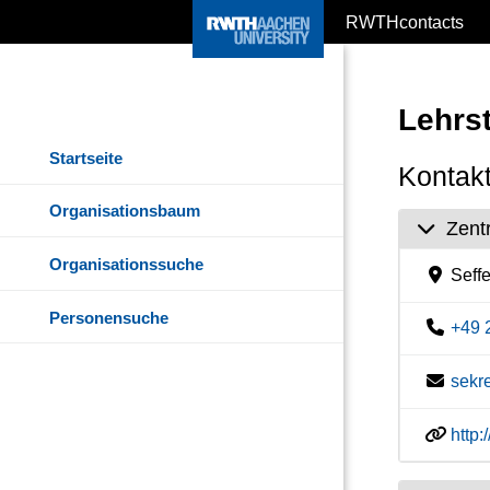
RWTHcontacts
Lehrst
Startseite
Kontakt
Organisationsbaum
Zent
Organisationssuche
Seffe
Personensuche
+49 
sekr
http