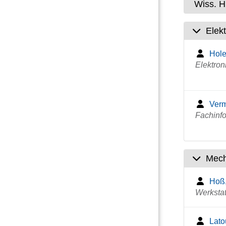
Wiss. Hi
Elek
Hol
Elektron
Verm
Fachinfo
Mech
Hoß,
Werkstatt
Lato