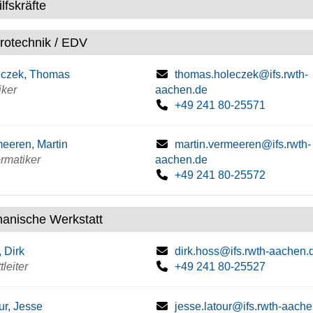
lfskräfte
trotechnik / EDV
eczek, Thomas
thomas.holeczek@ifs.rwth-
iker
aachen.de
+49 241 80-25571
eeren, Martin
martin.vermeeren@ifs.rwth-
rmatiker
aachen.de
+49 241 80-25572
anische Werkstatt
 Dirk
dirk.hoss@ifs.rwth-aachen.
leiter
+49 241 80-25527
ur, Jesse
jesse.latour@ifs.rwth-aach