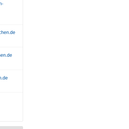
h-
chen.de
hen.de
n.de