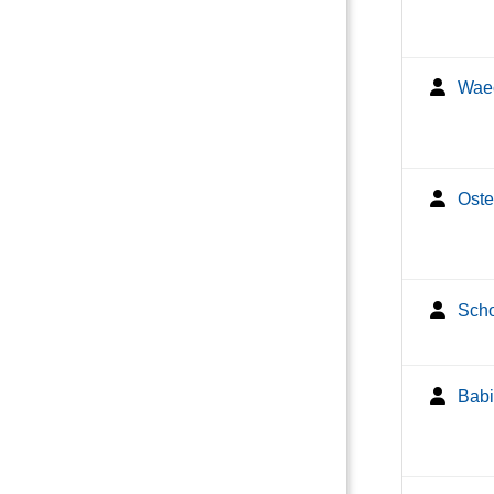
Waec
Oste
Scho
Babi