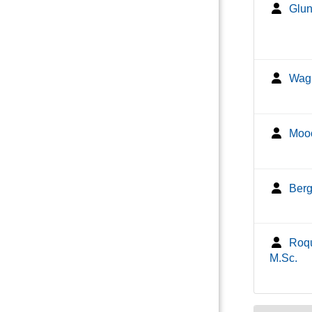
Glun
Wagn
Mooc
Berg
Roqu
M.Sc.