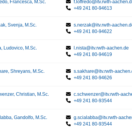
redo, Francesca, M.Sc.
f.loffredo@itv.rwth-aachen.
+49 241 80-94613
ak, Svenja, M.Sc.
s.nerzak@itv.rwth-aachen.d
+49 241 80-94622
a, Ludovico, M.Sc.
l.nista@itv.rwth-aachen.de
+49 241 80-94619
are, Shreyans, M.Sc.
s.sakhare@itv.rwth-aachen
+49 241 80-94626
enzer, Christian, M.Sc.
c.schwenzer@itv.rwth-aach
+49 241 80-93544
labba, Gandolfo, M.Sc.
g.scialabba@itv.rwth-aache
+49 241 80-93544