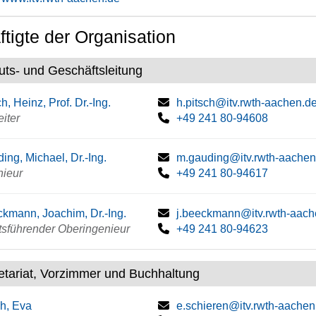
tigte der Organisation
tuts- und Geschäftsleitung
ch, Heinz, Prof. Dr.-Ing.
h.pitsch@itv.rwth-aachen.d
eiter
+49 241 80-94608
ing, Michael, Dr.-Ing.
m.gauding@itv.rwth-aachen
nieur
+49 241 80-94617
kmann, Joachim, Dr.-Ing.
j.beeckmann@itv.rwth-aach
tsführender Oberingenieur
+49 241 80-94623
etariat, Vorzimmer und Buchhaltung
h, Eva
e.schieren@itv.rwth-aachen