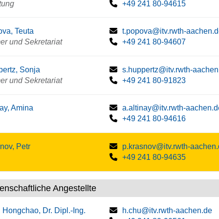
tung
+49 241 80-94615
va, Teuta
t.popova@itv.rwth-aachen.
r und Sekretariat
+49 241 80-94607
ertz, Sonja
s.huppertz@itv.rwth-aachen
r und Sekretariat
+49 241 80-91823
nay, Amina
a.altinay@itv.rwth-aachen.d
+49 241 80-94616
nov, Petr
p.krasnov@itv.rwth-aachen
+49 241 80-94635
enschaftliche Angestellte
 Hongchao, Dr. Dipl.-Ing.
h.chu@itv.rwth-aachen.de