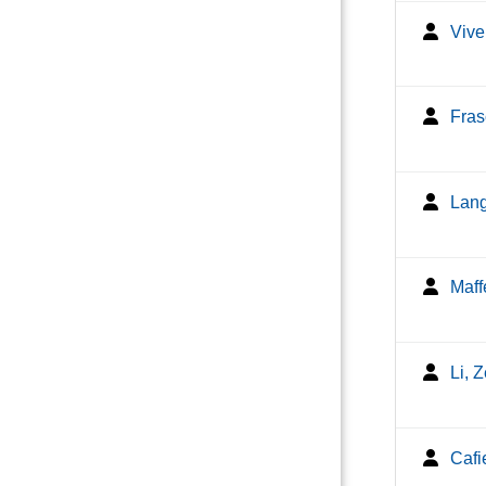
Vive
Fras
Lang
Maff
Li, 
Cafi