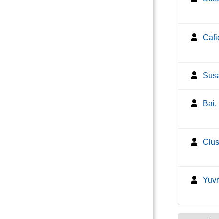
Cafi
Susa
Bai,
Clus
Yuvr