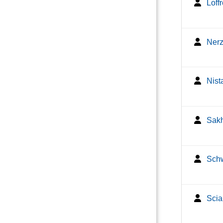
Loff
Nerz
Nist
Sakh
Schw
Scia