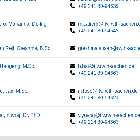
+49 241 80-94639
ero, Marianna, Dr.-Ing.
m.cafiero@itv.rwth-aachen.
+49 241 80-94643
n Reji, Greshma, B.Sc.
greshma.susan@rwth-aach
 Haogeng, M.Sc.
h.bai@itv.rwth-aachen.de
+49 241 80-94663
e, Jan, M.Sc.
j.cluse@itv.rwth-aachen.de
+49 241 80-94624
aj, Yuvraj, Dr. PhD
y.yuvraj@itv.rwth-aachen.d
+49 214 80-94663