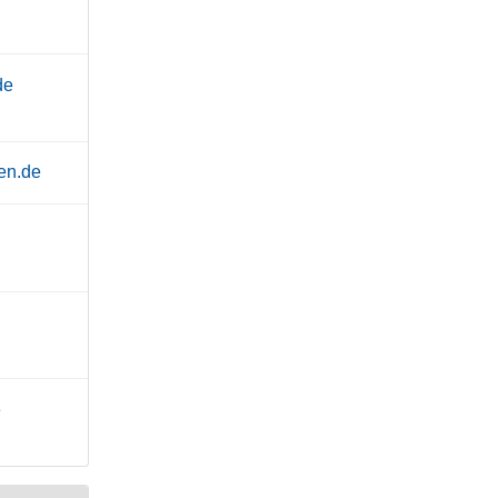
de
en.de
e