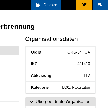
Drucken
DE
EN
Verbrennung
Organisationsdaten
OrgID
ORG-34HUA
IKZ
411410
Abkürzung
ITV
Kategorie
B.01. Fakultäten
Übergeordnete Organisation