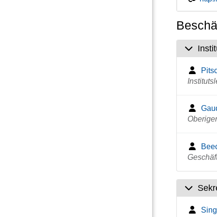
Beschäf
Insti
Pits
Institutsl
Gaud
Oberige
Beec
Geschäf
Sekr
Sing