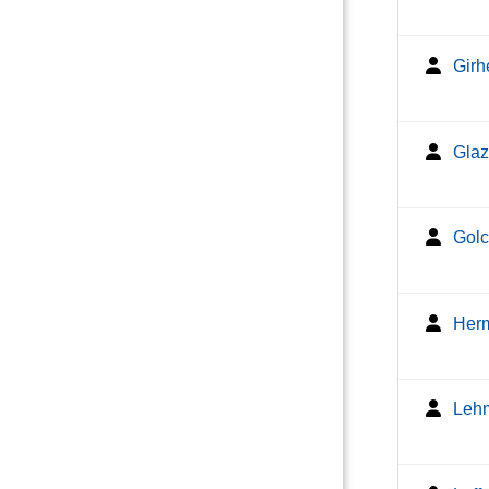
Girh
Glaz
Golc
Herm
Lehm