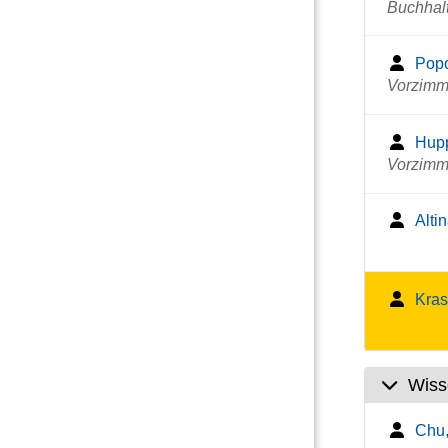
Buchhal
Popo
Vorzimme
Hupp
Vorzimme
Alti
Kras
Wiss
Chu,