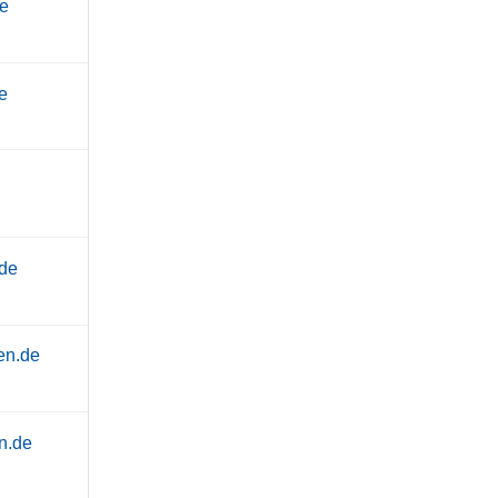
de
e
.de
en.de
n.de