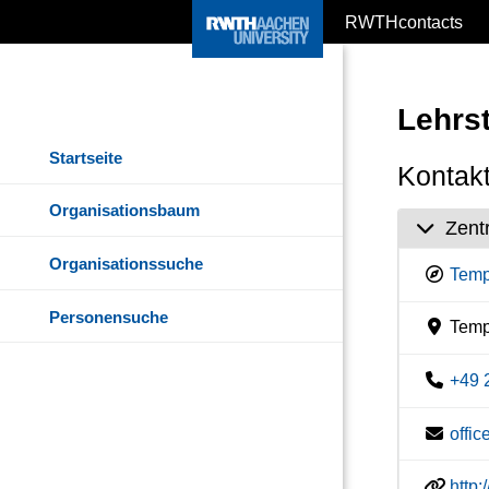
RWTHcontacts
Lehrst
Startseite
Kontakt
Organisationsbaum
Zent
Organisationssuche
Temp
Personensuche
Temp
+49 
offi
http: