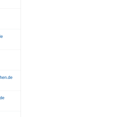
de
chen.de
.de