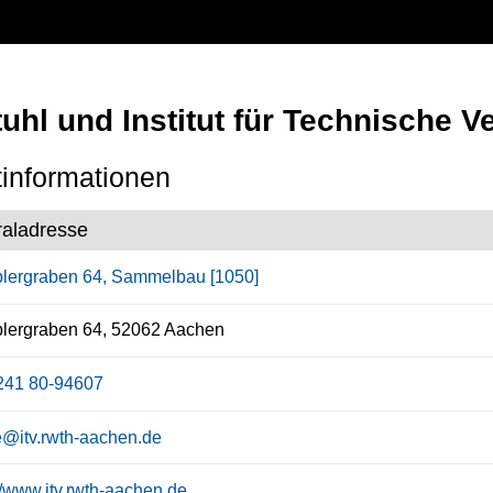
uhl und Institut für Technische 
informationen
raladresse
lergraben 64, Sammelbau [1050]
lergraben 64, 52062 Aachen
241 80-94607
ce@itv.rwth-aachen.de
//www.itv.rwth-aachen.de