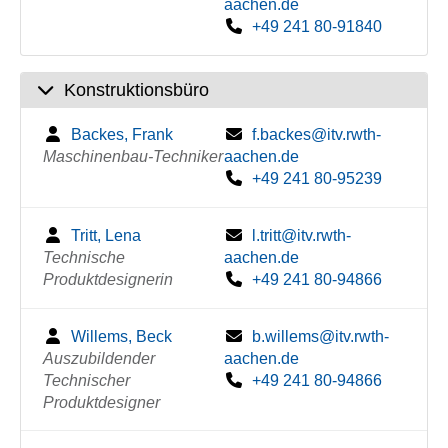
aachen.de
+49 241 80-91840
Konstruktionsbüro
Backes, Frank
f.backes@itv.rwth-
Maschinenbau-Techniker
aachen.de
+49 241 80-95239
Tritt, Lena
l.tritt@itv.rwth-
Technische
aachen.de
Produktdesignerin
+49 241 80-94866
Willems, Beck
b.willems@itv.rwth-
Auszubildender
aachen.de
Technischer
+49 241 80-94866
Produktdesigner