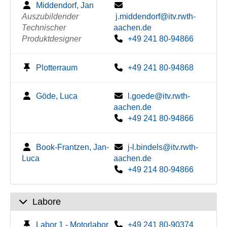
Middendorf, Jan
Auszubildender
j.middendorf@itv.rwth-
Technischer
aachen.de
Produktdesigner
+49 241 80-94866
Plotterraum
+49 241 80-94868
Göde, Luca
l.goede@itv.rwth-
aachen.de
+49 241 80-94866
Book-Frantzen, Jan-
j-l.bindels@itv.rwth-
Luca
aachen.de
+49 214 80-94866
Labore
Labor 1 - Motorlabor
+49 241 80-90374