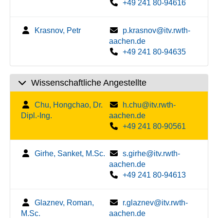
+49 241 80-94616
Krasnov, Petr
p.krasnov@itv.rwth-
aachen.de
+49 241 80-94635
Wissenschaftliche Angestellte
Chu, Hongchao, Dr.
h.chu@itv.rwth-
Dipl.-Ing.
aachen.de
+49 241 80-90561
Girhe, Sanket, M.Sc.
s.girhe@itv.rwth-
aachen.de
+49 241 80-94613
Glaznev, Roman,
r.glaznev@itv.rwth-
M.Sc.
aachen.de