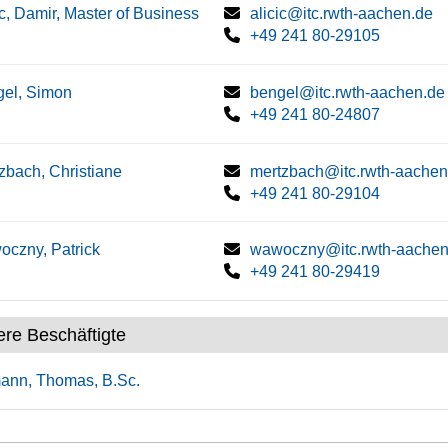
ic, Damir, Master of Business
alicic@itc.rwth-aachen.de
+49 241 80-29105
el, Simon
bengel@itc.rwth-aachen.de
+49 241 80-24807
zbach, Christiane
mertzbach@itc.rwth-aachen
+49 241 80-29104
czny, Patrick
wawoczny@itc.rwth-aachen
+49 241 80-29419
ere Beschäftigte
mann, Thomas, B.Sc.