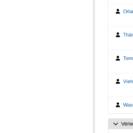
Orla
Thär
Toms
Vieh
Wass
Verw