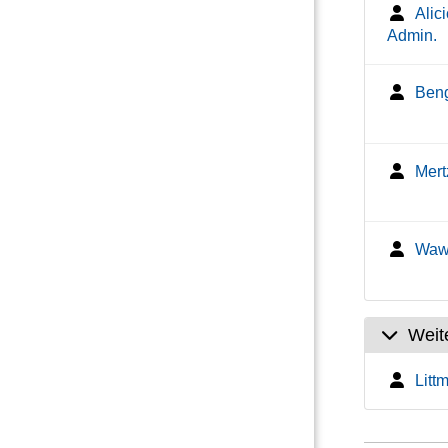
Alic
Admin.
Beng
Mert
Wawo
Weit
Litt