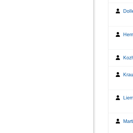
Doll
Herm
Kozh
Krau
Liem
Mart