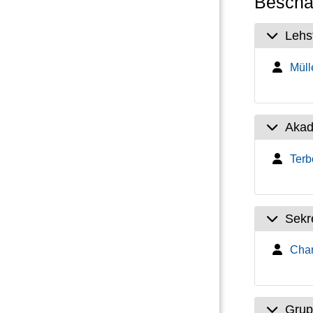
Beschäf
Lehs
Mülle
Akad
Terb
Sekre
Char
Grup