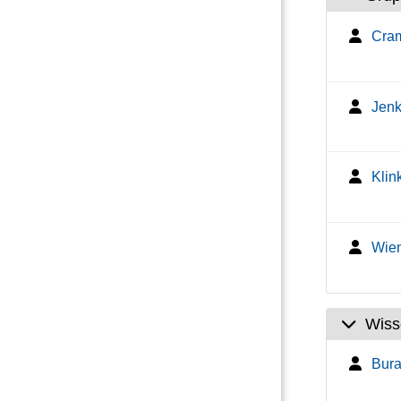
Cram
Jenk
Klin
Wien
Wiss
Bura