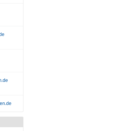
de
n.de
en.de