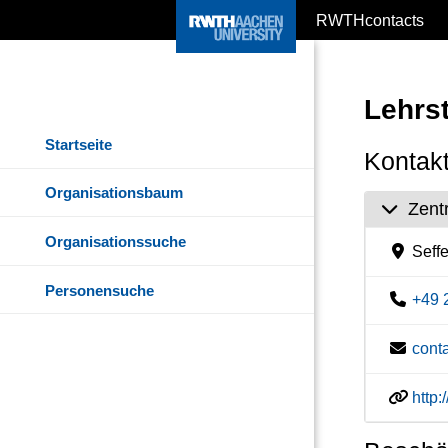
RWTHcontacts
Lehrst
Startseite
Kontakt
Organisationsbaum
Zent
Organisationssuche
Seff
Personensuche
+49 
cont
http