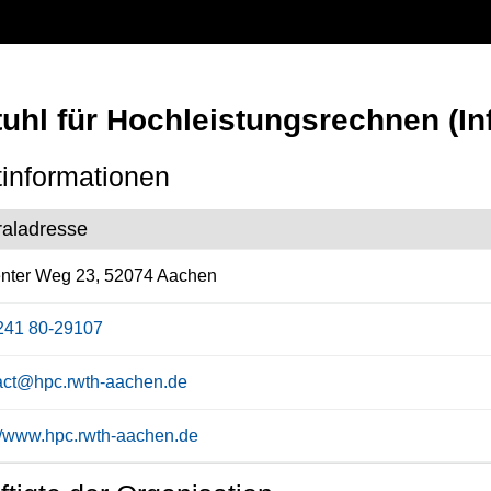
uhl für Hochleistungsrechnen (In
informationen
raladresse
enter Weg 23, 52074 Aachen
241 80-29107
act@hpc.rwth-aachen.de
://www.hpc.rwth-aachen.de