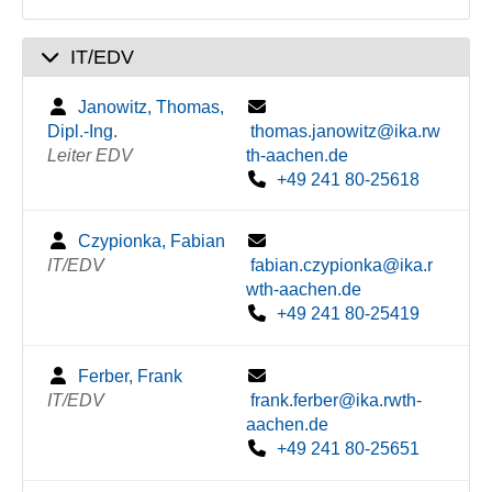
IT/EDV
Janowitz, Thomas,
Dipl.-Ing.
thomas.janowitz@ika.rw
Leiter EDV
th-aachen.de
+49 241 80-25618
Czypionka, Fabian
IT/EDV
fabian.czypionka@ika.r
wth-aachen.de
+49 241 80-25419
Ferber, Frank
IT/EDV
frank.ferber@ika.rwth-
aachen.de
+49 241 80-25651