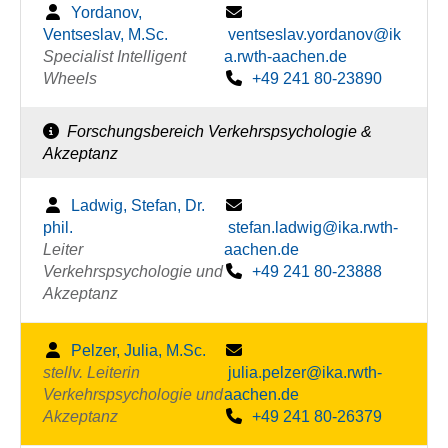
Yordanov,
Ventseslav, M.Sc.
ventseslav.yordanov@ik
Specialist Intelligent
a.rwth-aachen.de
Wheels
+49 241 80-23890
Forschungsbereich Verkehrspsychologie &
Akzeptanz
Ladwig, Stefan, Dr.
phil.
stefan.ladwig@ika.rwth-
Leiter
aachen.de
Verkehrspsychologie und
+49 241 80-23888
Akzeptanz
Pelzer, Julia, M.Sc.
stellv. Leiterin
julia.pelzer@ika.rwth-
Verkehrspsychologie und
aachen.de
Akzeptanz
+49 241 80-26379