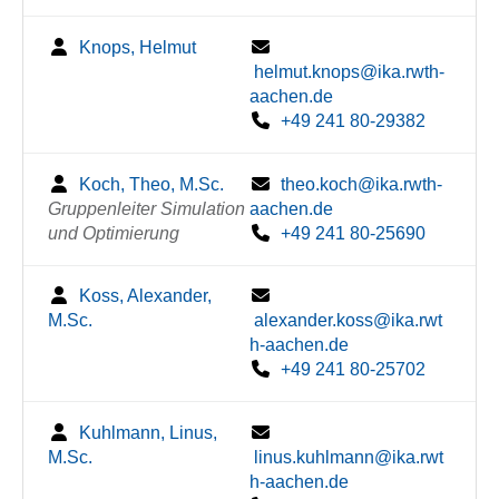
Knops, Helmut
helmut.knops@ika.rwth-
aachen.de
+49 241 80-29382
Koch, Theo, M.Sc.
theo.koch@ika.rwth-
Gruppenleiter Simulation
aachen.de
und Optimierung
+49 241 80-25690
Koss, Alexander,
M.Sc.
alexander.koss@ika.rwt
h-aachen.de
+49 241 80-25702
Kuhlmann, Linus,
M.Sc.
linus.kuhlmann@ika.rwt
h-aachen.de