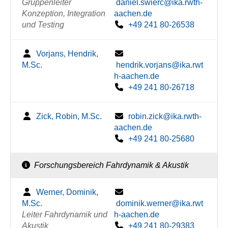
Gruppenleiter
daniel.swierc@ika.rwth-
Konzeption, Integration
aachen.de
und Testing
+49 241 80-26538
Vorjans, Hendrik,
M.Sc.
hendrik.vorjans@ika.rwt
h-aachen.de
+49 241 80-26718
Zick, Robin, M.Sc.
robin.zick@ika.rwth-
aachen.de
+49 241 80-25680
Forschungsbereich Fahrdynamik & Akustik
Werner, Dominik,
M.Sc.
dominik.werner@ika.rwt
Leiter Fahrdynamik und
h-aachen.de
Akustik
+49 241 80-29383