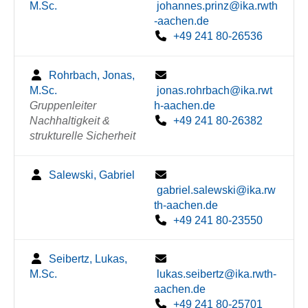
M.Sc.
johannes.prinz@ika.rwth
-aachen.de
+49 241 80-26536
Rohrbach, Jonas,
M.Sc.
jonas.rohrbach@ika.rwt
Gruppenleiter
h-aachen.de
Nachhaltigkeit &
+49 241 80-26382
strukturelle Sicherheit
Salewski, Gabriel
gabriel.salewski@ika.rw
th-aachen.de
+49 241 80-23550
Seibertz, Lukas,
M.Sc.
lukas.seibertz@ika.rwth-
aachen.de
+49 241 80-25701