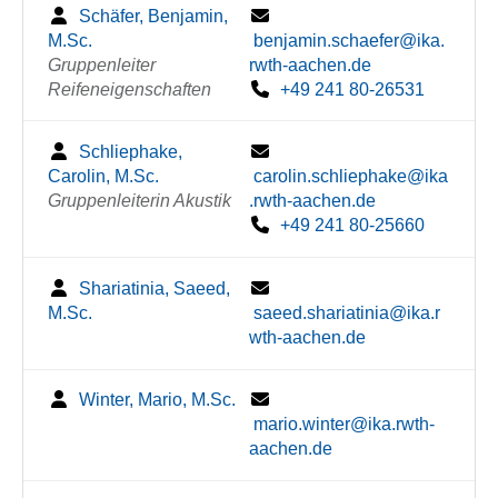
Schäfer, Benjamin,
M.Sc.
benjamin.schaefer@ika.
Gruppenleiter
rwth-aachen.de
Reifeneigenschaften
+49 241 80-26531
Schliephake,
Carolin, M.Sc.
carolin.schliephake@ika
Gruppenleiterin Akustik
.rwth-aachen.de
+49 241 80-25660
Shariatinia, Saeed,
M.Sc.
saeed.shariatinia@ika.r
wth-aachen.de
Winter, Mario, M.Sc.
mario.winter@ika.rwth-
aachen.de