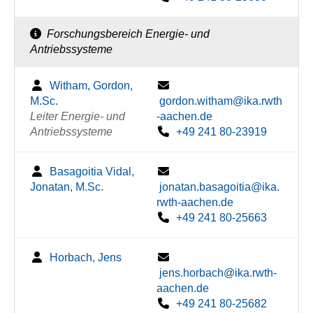
Forschungsbereich Energie- und
Antriebssysteme
Witham, Gordon,
M.Sc.
gordon.witham@ika.rwth
Leiter Energie- und
-aachen.de
Antriebssysteme
+49 241 80-23919
Basagoitia Vidal,
Jonatan, M.Sc.
jonatan.basagoitia@ika.
rwth-aachen.de
+49 241 80-25663
Horbach, Jens
jens.horbach@ika.rwth-
aachen.de
+49 241 80-25682