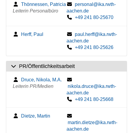
Thönnessen, Patricia
personal@ika.rwth-
Leiterin Personalbüro
aachen.de
+49 241 80-25670
Herff, Paul
paul.herff@ika.rwth-
aachen.de
+49 241 80-25626
PR/Öffentlichkeitsarbeit
Druce, Nikola, M.A.
Leiterin PR/Medien
nikola.druce@ika.rwth-
aachen.de
+49 241 80-25668
Dietze, Martin
martin.dietze@ika.rwth-
aachen.de