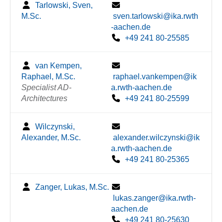
Tarlowski, Sven,
M.Sc.
sven.tarlowski@ika.rwth
-aachen.de
+49 241 80-25585
van Kempen,
Raphael, M.Sc.
raphael.vankempen@ik
Specialist AD-
a.rwth-aachen.de
Architectures
+49 241 80-25599
Wilczynski,
Alexander, M.Sc.
alexander.wilczynski@ik
a.rwth-aachen.de
+49 241 80-25365
Zanger, Lukas, M.Sc.
lukas.zanger@ika.rwth-
aachen.de
+49 241 80-25630