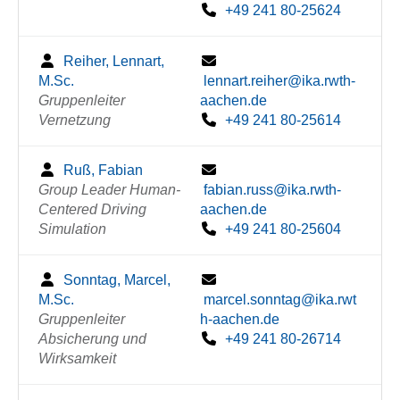
+49 241 80-25624
Reiher, Lennart,
M.Sc.
lennart.reiher@ika.rwth-
Gruppenleiter
aachen.de
Vernetzung
+49 241 80-25614
Ruß, Fabian
Group Leader Human-
fabian.russ@ika.rwth-
Centered Driving
aachen.de
Simulation
+49 241 80-25604
Sonntag, Marcel,
M.Sc.
marcel.sonntag@ika.rwt
Gruppenleiter
h-aachen.de
Absicherung und
+49 241 80-26714
Wirksamkeit