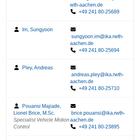
wth-aachen.de
+49 241 80-25689
Im, Sungyoon
sungyoon.im@ika.rwth-
aachen.de
+49 241 80-25694
Pley, Andreas
andreas.pley@ika.rwth-
aachen.de
+49 241 80-25710
Pouansi Majiade,
Lionel Brice, M.Sc.
brice.pouansi@ika.rwth-
Specialist Vehicle Motion
aachen.de
Control
+49 241 80-23895