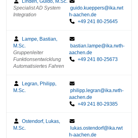
Linden, Guido, M.Sc.
Specialist AD System
guido.kueppers@ika.rwt
Integration
h-aachen.de
+49 241 80-25645
Lampe, Bastian,
M.Sc.
bastian.lampe@ika.rwth-
Gruppenleiter
aachen.de
Funktionsentwicklung
+49 241 80-25673
Automatisiertes Fahren
Legran, Philipp,
M.Sc.
philipp.legran@ika.rwth-
aachen.de
+49 241 80-29385
Ostendorf, Lukas,
M.Sc.
lukas.ostendorf@ika.rwt
h-aachen.de