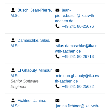
Busch, Jean-Pierre,
jean-
M.Sc.
pierre.busch@ika.rwth-
aachen.de
+49 241 80-25676
Damaschke, Silas,
M.Sc.
silas.damaschke@ika.r
wth-aachen.de
+49 241 80-26713
El Ghaouty, Mimoun,
M.Sc.
mimoun.ghaouty@ika.rw
Senior Software
th-aachen.de
Engineer
+49 241 80-25622
Fichtner, Janina,
M.Sc.
janina.fichtner@ika.rwth-