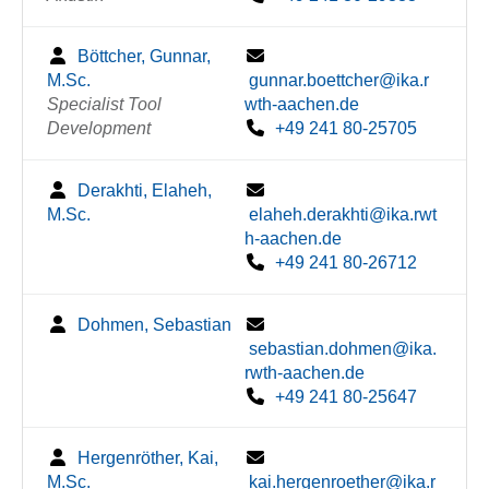
Böttcher, Gunnar,
M.Sc.
gunnar.boettcher@ika.r
Specialist Tool
wth-aachen.de
Development
+49 241 80-25705
Derakhti, Elaheh,
M.Sc.
elaheh.derakhti@ika.rwt
h-aachen.de
+49 241 80-26712
Dohmen, Sebastian
sebastian.dohmen@ika.
rwth-aachen.de
+49 241 80-25647
Hergenröther, Kai,
M.Sc.
kai.hergenroether@ika.r