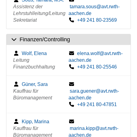
Assistenz der
tamara.sous@avt.rwth-
Lehrstuhlleitung/Leitung
aachen.de
Sekretariat
+49 241 80-23569
Finanzen/Controlling
Wolf, Elena
elena.wolf@avt.rwth-
Leitung
aachen.de
Finanzbuchhaltung
+49 241 80-25546
Güner, Sara
Kauffrau für
sara.guener@avt.rwth-
Büromanagement
aachen.de
+49 241 80-47851
Kipp, Marina
Kauffrau für
marina.kipp@avt.rwth-
Büromanagement
aachen.de