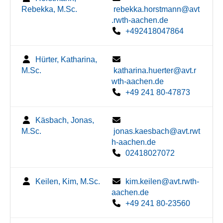
Rebekka, M.Sc.
rebekka.horstmann@avt
.rwth-aachen.de
+492418047864
Hürter, Katharina,
M.Sc.
katharina.huerter@avt.r
wth-aachen.de
+49 241 80-47873
Käsbach, Jonas,
M.Sc.
jonas.kaesbach@avt.rwt
h-aachen.de
02418027072
Keilen, Kim, M.Sc.
kim.keilen@avt.rwth-
aachen.de
+49 241 80-23560