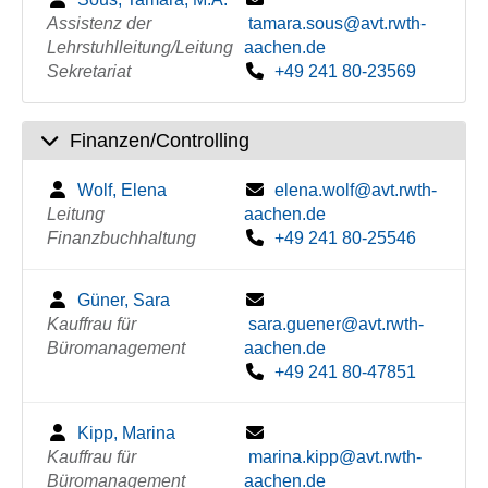
Assistenz der
tamara.sous@avt.rwth-
Lehrstuhlleitung/Leitung
aachen.de
Sekretariat
+49 241 80-23569
Finanzen/Controlling
Wolf, Elena
elena.wolf@avt.rwth-
Leitung
aachen.de
Finanzbuchhaltung
+49 241 80-25546
Güner, Sara
Kauffrau für
sara.guener@avt.rwth-
Büromanagement
aachen.de
+49 241 80-47851
Kipp, Marina
Kauffrau für
marina.kipp@avt.rwth-
Büromanagement
aachen.de