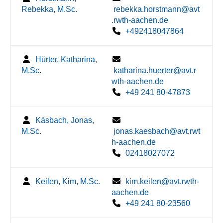
Rebekka, M.Sc.
rebekka.horstmann@avt
.rwth-aachen.de
+492418047864
Hürter, Katharina,
M.Sc.
katharina.huerter@avt.r
wth-aachen.de
+49 241 80-47873
Käsbach, Jonas,
M.Sc.
jonas.kaesbach@avt.rwt
h-aachen.de
02418027072
Keilen, Kim, M.Sc.
kim.keilen@avt.rwth-
aachen.de
+49 241 80-23560