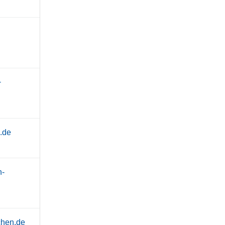
-
.de
h-
chen.de