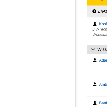
Elekt
Kosf
DV-Techn
Werksta
Wiss
Adam
Amte
Bart