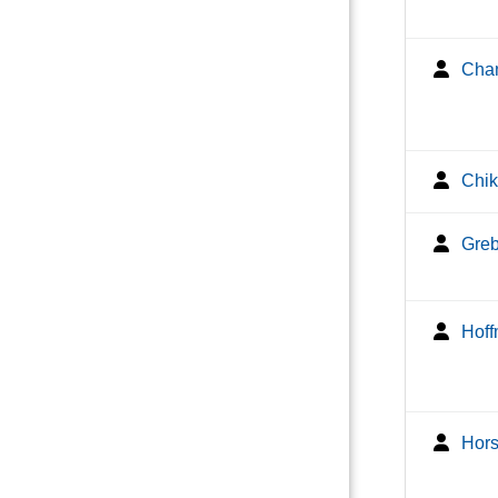
Chan
Chik
Greb
Hoff
Hors