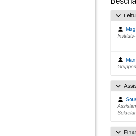
Beschäf
Leit
Magn
Instituts
Mann
Gruppen
Assis
Sous
Assisten
Sekretar
Fina