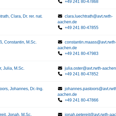
+49 241 80-47868
rath, Clara, Dr. rer. nat.
clara.luechtrath@avt.rwth-
aachen.de
+49 241 80-47855
, Constantin, M.Sc.
constantin.maass@avt.rwth
aachen.de
+49 241 80-47983
r, Julia, M.Sc.
julia.oster@avt.rwth-aachen
+49 241 80-47852
oors, Johannes, Dr.-Ing.
johannes.pastoors@avt.rwt
aachen.de
+49 241 80-47866
reit, Jonah, M.Sc.
jonah.petereit@avt.rwth-aa