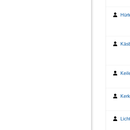
Hürt
Käsb
Keil
Kerk
Lich