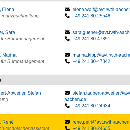
, Elena
elena.wolf@avt.rwth-aache
 Finanzbuchhaltung
+49 241 80-25546
r, Sara
sara.guener@avt.rwth-aach
u für Büromanagement
+49 241 80-47851
, Marina
marina.kipp@avt.rwth-aach
u für Büromanagement
+49 241 80-47842
r
ert-Apweiler, Stefan
stefan.taubert-apweiler@avt
tung
aachen.de
+49 241 80-24634
i, René
rene.petri@avt.rwth-aachen
ch-technischer Assistent
+49 241 80-24635