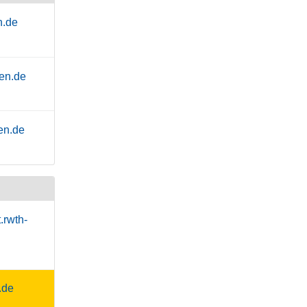
n.de
en.de
en.de
.rwth-
.de