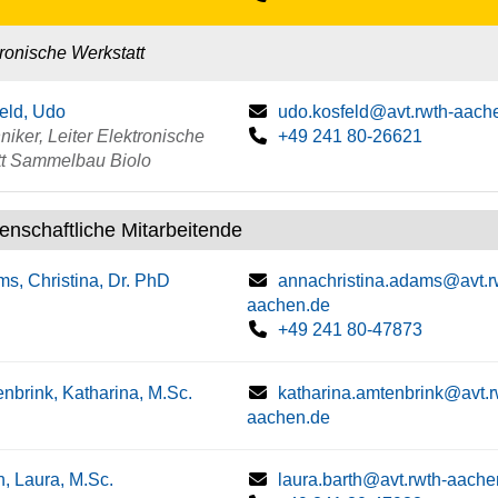
ronische Werkstatt
eld, Udo
udo.kosfeld@avt.rwth-aach
iker, Leiter Elektronische
+49 241 80-26621
tt Sammelbau Biolo
enschaftliche Mitarbeitende
s, Christina, Dr. PhD
annachristina.adams@avt.r
aachen.de
+49 241 80-47873
nbrink, Katharina, M.Sc.
katharina.amtenbrink@avt.r
aachen.de
h, Laura, M.Sc.
laura.barth@avt.rwth-aache