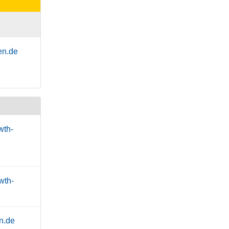
en.de
wth-
wth-
n.de