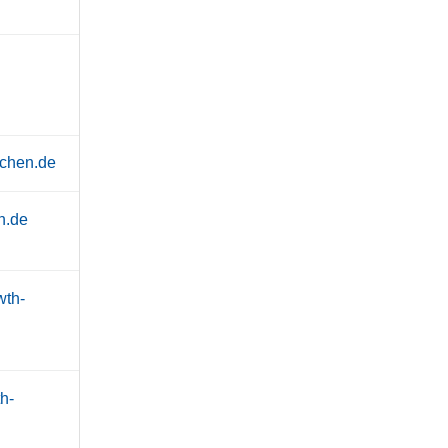
achen.de
n.de
wth-
h-