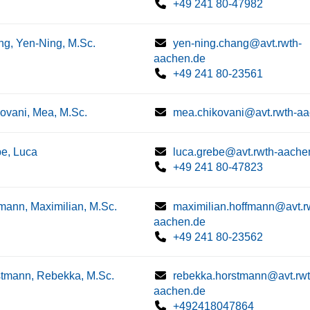
+49 241 80-47982
g, Yen-Ning, M.Sc.
yen-ning.chang@avt.rwth-
aachen.de
+49 241 80-23561
ovani, Mea, M.Sc.
mea.chikovani@avt.rwth-a
e, Luca
luca.grebe@avt.rwth-aache
+49 241 80-47823
mann, Maximilian, M.Sc.
maximilian.hoffmann@avt.r
aachen.de
+49 241 80-23562
tmann, Rebekka, M.Sc.
rebekka.horstmann@avt.rwt
aachen.de
+492418047864