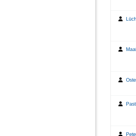
Lücht
Maaß
Oste
Past
Pete