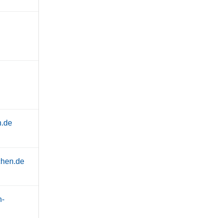
n.de
chen.de
h-