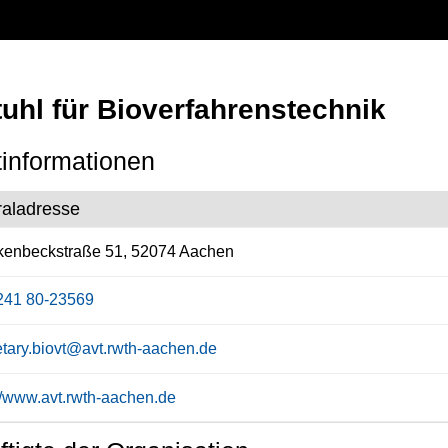
uhl für Bioverfahrenstechnik
informationen
raladresse
kenbeckstraße 51, 52074 Aachen
241 80-23569
etary.biovt@avt.rwth-aachen.de
://www.avt.rwth-aachen.de