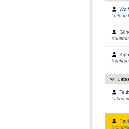
Wolf
Leitung
Güne
Kauffra
Kipp
Kauffra
Labo
Taub
Laborlei
Petr
Biologis