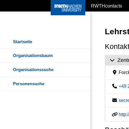
RWTHcontacts
Lehrst
Startseite
Kontakt
Organisationsbaum
Zent
Organisationssuche
Forc
Personensuche
+49 
secr
http