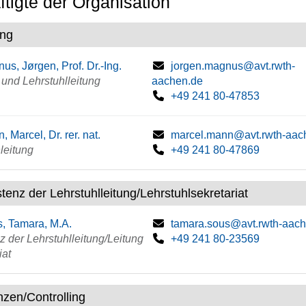
tigte der Organisation
ung
us, Jørgen, Prof. Dr.-Ing.
jorgen.magnus@avt.rwth-
- und Lehrstuhlleitung
aachen.de
+49 241 80-47853
, Marcel, Dr. rer. nat.
marcel.mann@avt.rwth-aac
leitung
+49 241 80-47869
tenz der Lehrstuhlleitung/Lehrstuhlsekretariat
, Tamara, M.A.
tamara.sous@avt.rwth-aac
z der Lehrstuhlleitung/Leitung
+49 241 80-23569
iat
nzen/Controlling