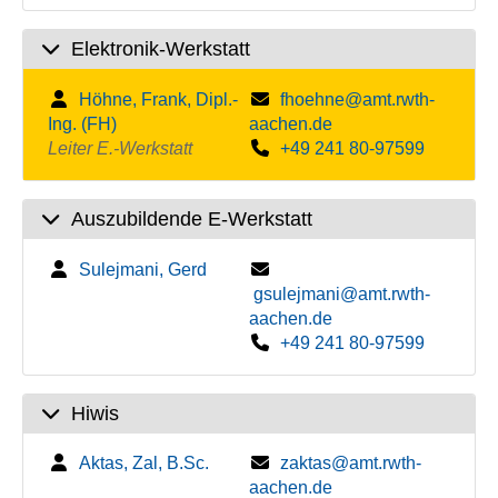
Elektronik-Werkstatt
Höhne, Frank, Dipl.-
fhoehne@amt.rwth-
Ing. (FH)
aachen.de
Leiter E.-Werkstatt
+49 241 80-97599
Auszubildende E-Werkstatt
Sulejmani, Gerd
gsulejmani@amt.rwth-
aachen.de
+49 241 80-97599
Hiwis
Aktas, Zal, B.Sc.
zaktas@amt.rwth-
aachen.de