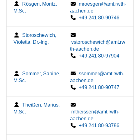
Rösgen, Moritz,
mroesgen@amt.rwth-
M.Sc.
aachen.de
+49 241 80-90746
Storoschewich,
Violetta, Dr.-Ing.
vstoroschewich@amt.rw
th-aachen.de
+49 241 80-97904
Sommer, Sabine,
ssommer@amt.rwth-
M.Sc.
aachen.de
+49 241 80-90747
Theißen, Marius,
M.Sc.
mtheissen@amt.rwth-
aachen.de
+49 241 80-93786