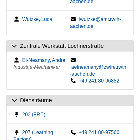
aachen.de
Wutzke, Luca
lwutzke@amt.rwth-
aachen.de
Zentrale Werkstatt Lochnerstraße
El-Neamany, Andre
Industrie-Mechaniker
aelneamany@zwfre.rwth
-aachen.de
+49 241 80-96882
Diensträume
203 (FRE)
207 (Learning
+49 241 80-97566
Factory)