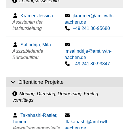
Leitungsassistentin:
Krämer, Jessica
jkraemer@amt.rwth-
Assistentin der
aachen.de
Institutsleitung
+49 241 80-95680
Salindrija, Mila
Auszubildende
msalindrija@amt.rwth-
Bürokauffrau
aachen.de
+49 241 80-93847
Öffentliche Projekte
Montag, Dienstag, Donnerstag, Freitag
vormittags
Takahashi-Rattler,
Tomomi
ttakahashi@amt.rwth-
Verwaltungsangestellte
aachen.de