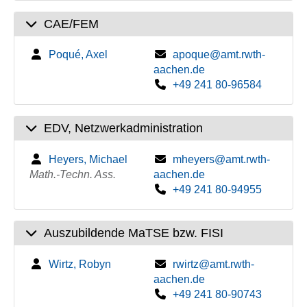
CAE/FEM
Poqué, Axel
apoque@amt.rwth-
aachen.de
+49 241 80-96584
EDV, Netzwerkadministration
Heyers, Michael
mheyers@amt.rwth-
Math.-Techn. Ass.
aachen.de
+49 241 80-94955
Auszubildende MaTSE bzw. FISI
Wirtz, Robyn
rwirtz@amt.rwth-
aachen.de
+49 241 80-90743