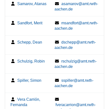
Samarov, Atanas
asamarov@amt.rwth-
aachen.de
Sandfort, Merit
msandfort@amt.rwth-
aachen.de
Schepp, Dean
dschepp@amt.rwth-
aachen.de
Schulzig, Robin
rschulzig@amt.rwth-
aachen.de
Spiller, Simon
sspiller@amt.rwth-
aachen.de
Vera Carrión,
Fernanda
fveracarrion@amt.rwth-