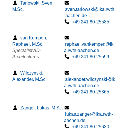
Tarlowski, Sven,
M.Sc.
sven.tarlowski@ika.rwth
-aachen.de
+49 241 80-25585
van Kempen,
Raphael, M.Sc.
raphael.vankempen@ik
Specialist AD-
a.rwth-aachen.de
Architectures
+49 241 80-25599
Wilczynski,
Alexander, M.Sc.
alexander.wilczynski@ik
a.rwth-aachen.de
+49 241 80-25365
Zanger, Lukas, M.Sc.
lukas.zanger@ika.rwth-
aachen.de
+49 241 80-25630