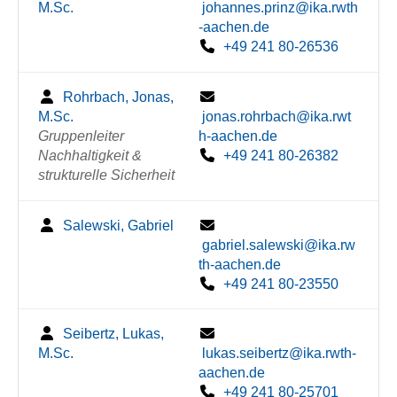
M.Sc.
johannes.prinz@ika.rwth
-aachen.de
+49 241 80-26536
Rohrbach, Jonas,
M.Sc.
jonas.rohrbach@ika.rwt
Gruppenleiter
h-aachen.de
Nachhaltigkeit &
+49 241 80-26382
strukturelle Sicherheit
Salewski, Gabriel
gabriel.salewski@ika.rw
th-aachen.de
+49 241 80-23550
Seibertz, Lukas,
M.Sc.
lukas.seibertz@ika.rwth-
aachen.de
+49 241 80-25701