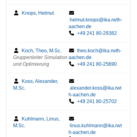
Knops, Helmut
helmut.knops@ika.rwth-
aachen.de
+49 241 80-29382
Koch, Theo, M.Sc.
theo.koch@ika.rwth-
Gruppenleiter Simulation
aachen.de
und Optimierung
+49 241 80-25690
Koss, Alexander,
M.Sc.
alexander.koss@ika.rwt
h-aachen.de
+49 241 80-25702
Kuhlmann, Linus,
M.Sc.
linus.kuhlmann@ika.rwt
h-aachen.de