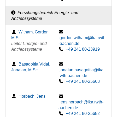
Forschungsbereich Energie- und
Antriebssysteme
Witham, Gordon,
M.Sc.
gordon.witham@ika.rwth
Leiter Energie- und
-aachen.de
Antriebssysteme
+49 241 80-23919
Basagoitia Vidal,
Jonatan, M.Sc.
jonatan.basagoitia@ika.
rwth-aachen.de
+49 241 80-25663
Horbach, Jens
jens.horbach@ika.rwth-
aachen.de
+49 241 80-25682