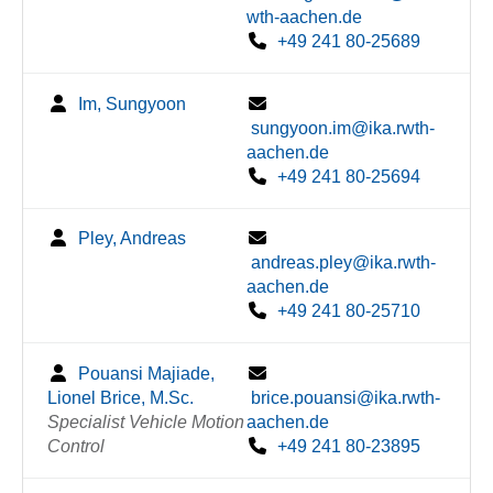
wth-aachen.de
+49 241 80-25689
Im, Sungyoon
sungyoon.im@ika.rwth-
aachen.de
+49 241 80-25694
Pley, Andreas
andreas.pley@ika.rwth-
aachen.de
+49 241 80-25710
Pouansi Majiade,
Lionel Brice, M.Sc.
brice.pouansi@ika.rwth-
Specialist Vehicle Motion
aachen.de
Control
+49 241 80-23895