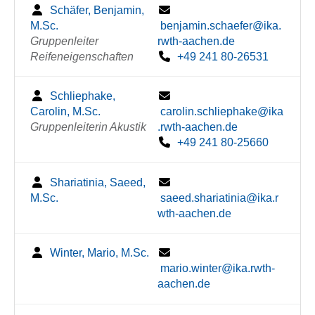
Schäfer, Benjamin,
M.Sc.
benjamin.schaefer@ika.
Gruppenleiter
rwth-aachen.de
Reifeneigenschaften
+49 241 80-26531
Schliephake,
Carolin, M.Sc.
carolin.schliephake@ika
Gruppenleiterin Akustik
.rwth-aachen.de
+49 241 80-25660
Shariatinia, Saeed,
M.Sc.
saeed.shariatinia@ika.r
wth-aachen.de
Winter, Mario, M.Sc.
mario.winter@ika.rwth-
aachen.de