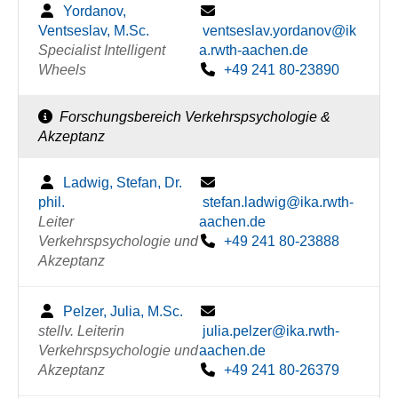
Yordanov,
Ventseslav, M.Sc.
ventseslav.yordanov@ik
Specialist Intelligent
a.rwth-aachen.de
Wheels
+49 241 80-23890
Forschungsbereich Verkehrspsychologie &
Akzeptanz
Ladwig, Stefan, Dr.
phil.
stefan.ladwig@ika.rwth-
Leiter
aachen.de
Verkehrspsychologie und
+49 241 80-23888
Akzeptanz
Pelzer, Julia, M.Sc.
stellv. Leiterin
julia.pelzer@ika.rwth-
Verkehrspsychologie und
aachen.de
Akzeptanz
+49 241 80-26379