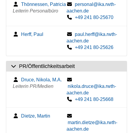
Thönnessen, Patricia
personal@ika.rwth-
Leiterin Personalbüro
aachen.de
+49 241 80-25670
Herff, Paul
paul.herff@ika.rwth-
aachen.de
+49 241 80-25626
PR/Öffentlichkeitsarbeit
Druce, Nikola, M.A.
Leiterin PR/Medien
nikola.druce@ika.rwth-
aachen.de
+49 241 80-25668
Dietze, Martin
martin.dietze@ika.rwth-
aachen.de