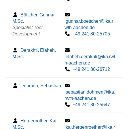
Böttcher, Gunnar,
M.Sc.
gunnar.boettcher@ika.r
Specialist Tool
wth-aachen.de
Development
+49 241 80-25705
Derakhti, Elaheh,
M.Sc.
elaheh.derakhti@ika.rwt
h-aachen.de
+49 241 80-26712
Dohmen, Sebastian
sebastian.dohmen@ika.
rwth-aachen.de
+49 241 80-25647
Hergenröther, Kai,
M.Sc.
kai.hergenroether@ika.r