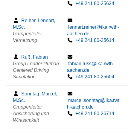
+49 241 80-25624
Reiher, Lennart,
M.Sc.
lennart.reiher@ika.rwth-
Gruppenleiter
aachen.de
Vernetzung
+49 241 80-25614
Ruß, Fabian
Group Leader Human-
fabian.russ@ika.rwth-
Centered Driving
aachen.de
Simulation
+49 241 80-25604
Sonntag, Marcel,
M.Sc.
marcel.sonntag@ika.rwt
Gruppenleiter
h-aachen.de
Absicherung und
+49 241 80-26714
Wirksamkeit