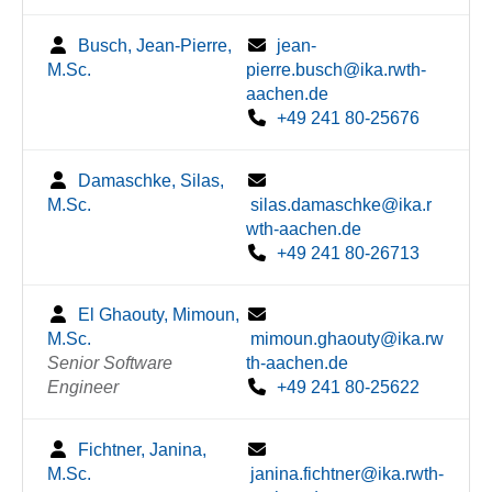
Busch, Jean-Pierre,
jean-
M.Sc.
pierre.busch@ika.rwth-
aachen.de
+49 241 80-25676
Damaschke, Silas,
M.Sc.
silas.damaschke@ika.r
wth-aachen.de
+49 241 80-26713
El Ghaouty, Mimoun,
M.Sc.
mimoun.ghaouty@ika.rw
Senior Software
th-aachen.de
Engineer
+49 241 80-25622
Fichtner, Janina,
M.Sc.
janina.fichtner@ika.rwth-