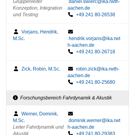
Gruppenleiter
daniel.swierc@ika.rwth-
Konzeption, Integration
aachen.de
und Testing
+49 241 80-26538
Vorjans, Hendrik,
M.Sc.
hendrik.vorjans@ika.rwt
h-aachen.de
+49 241 80-26718
Zick, Robin, M.Sc.
robin.zick@ika.rwth-
aachen.de
+49 241 80-25680
Forschungsbereich Fahrdynamik & Akustik
Werner, Dominik,
M.Sc.
dominik.werner@ika.rwt
Leiter Fahrdynamik und
h-aachen.de
Akustik
+49 241 80-29383