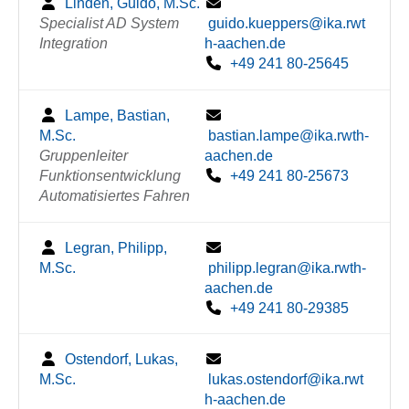
Linden, Guido, M.Sc.
Specialist AD System
guido.kueppers@ika.rwt
Integration
h-aachen.de
+49 241 80-25645
Lampe, Bastian,
M.Sc.
bastian.lampe@ika.rwth-
Gruppenleiter
aachen.de
Funktionsentwicklung
+49 241 80-25673
Automatisiertes Fahren
Legran, Philipp,
M.Sc.
philipp.legran@ika.rwth-
aachen.de
+49 241 80-29385
Ostendorf, Lukas,
M.Sc.
lukas.ostendorf@ika.rwt
h-aachen.de