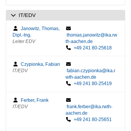
IT/EDV
Janowitz, Thomas,
Dipl.-Ing.
thomas.janowitz@ika.rw
Leiter EDV
th-aachen.de
+49 241 80-25618
Czypionka, Fabian
IT/EDV
fabian.czypionka@ika.r
wth-aachen.de
+49 241 80-25419
Ferber, Frank
IT/EDV
frank.ferber@ika.rwth-
aachen.de
+49 241 80-25651