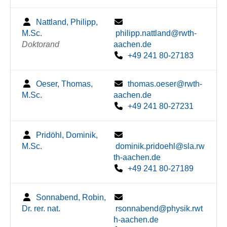
Nattland, Philipp,
M.Sc.
philipp.nattland@rwth-
Doktorand
aachen.de
+49 241 80-27183
Oeser, Thomas,
thomas.oeser@rwth-
M.Sc.
aachen.de
+49 241 80-27231
Pridöhl, Dominik,
M.Sc.
dominik.pridoehl@sla.rw
th-aachen.de
+49 241 80-27189
Sonnabend, Robin,
Dr. rer. nat.
rsonnabend@physik.rwt
h-aachen.de