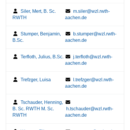
Siler, Mert, B. Sc.
m.siler@wzl.rwth-
RWTH
aachen.de
Stumper, Benjamin,
b.stumper@wzl.rwth-
B.Sc.
aachen.de
Terfloth, Julius, B.Sc.
j.terfloth@wzl.rwth-
aachen.de
Trefzger, Luisa
l.trefzger@wzl.rwth-
aachen.de
Tschauder, Henning,
B. Sc. RWTH M. Sc.
h.tschauder@wzl.rwth-
RWTH
aachen.de