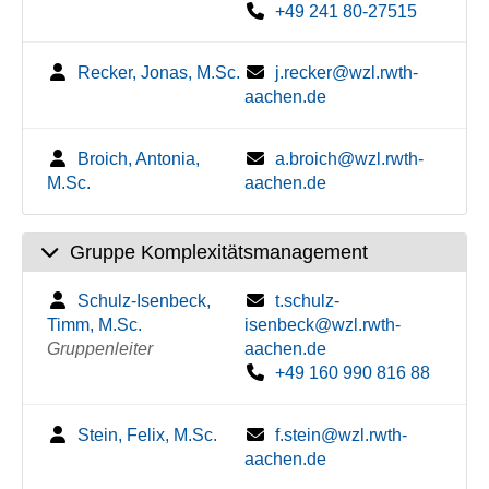
+49 241 80-27515
Recker, Jonas, M.Sc.
j.recker@wzl.rwth-
aachen.de
Broich, Antonia,
a.broich@wzl.rwth-
M.Sc.
aachen.de
Gruppe Komplexitätsmanagement
Schulz-Isenbeck,
t.schulz-
Timm, M.Sc.
isenbeck@wzl.rwth-
Gruppenleiter
aachen.de
+49 160 990 816 88
Stein, Felix, M.Sc.
f.stein@wzl.rwth-
aachen.de