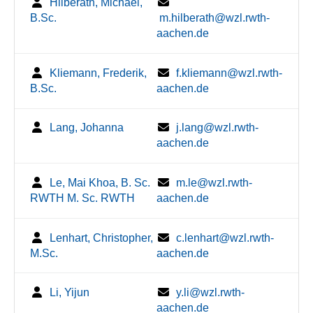
Hilberath, Michael,
B.Sc.
m.hilberath@wzl.rwth-
aachen.de
Kliemann, Frederik,
f.kliemann@wzl.rwth-
B.Sc.
aachen.de
Lang, Johanna
j.lang@wzl.rwth-
aachen.de
Le, Mai Khoa, B. Sc.
m.le@wzl.rwth-
RWTH M. Sc. RWTH
aachen.de
Lenhart, Christopher,
c.lenhart@wzl.rwth-
M.Sc.
aachen.de
Li, Yijun
y.li@wzl.rwth-
aachen.de