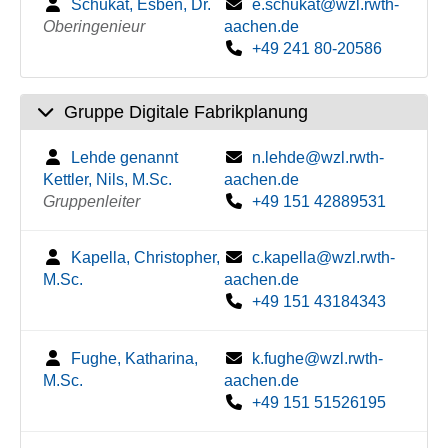
Schukat, Esben, Dr.
e.schukat@wzl.rwth-
Oberingenieur
aachen.de
+49 241 80-20586
Gruppe Digitale Fabrikplanung
Lehde genannt
n.lehde@wzl.rwth-
Kettler, Nils, M.Sc.
aachen.de
Gruppenleiter
+49 151 42889531
Kapella, Christopher,
c.kapella@wzl.rwth-
M.Sc.
aachen.de
+49 151 43184343
Fughe, Katharina,
k.fughe@wzl.rwth-
M.Sc.
aachen.de
+49 151 51526195