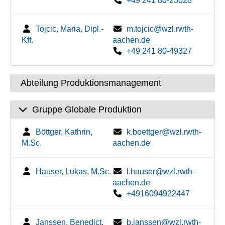
+49 241 80-23028
Tojcic, Maria, Dipl.-
m.tojcic@wzl.rwth-
Kff.
aachen.de
+49 241 80-49327
Abteilung Produktionsmanagement
Gruppe Globale Produktion
Böttger, Kathrin,
k.boettger@wzl.rwth-
M.Sc.
aachen.de
Hauser, Lukas, M.Sc.
l.hauser@wzl.rwth-
aachen.de
+4916094922447
Janssen, Benedict,
b.janssen@wzl.rwth-