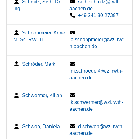
Schmitz, Seth, Dr.-
seth.schmitz@rwth-
Ing.
aachen.de
+49 241 80-27387
Schoppmeier, Anne,
M. Sc. RWTH
a.schoppmeier@wzl.rwt
h-aachen.de
Schröder, Mark
m.schroeder@wzl.rwth-
aachen.de
Schwermer, Kilian
k.schwermer@wzl.rwth-
aachen.de
Schwob, Daniela
d.schwob@wzl.rwth-
aachen.de