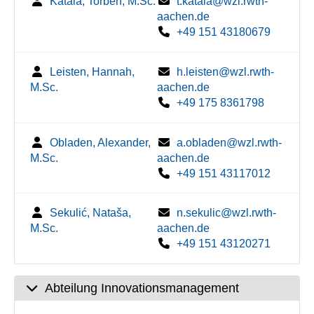
Katala, Torben, M.Sc.
t.katala@wzl.rwth-
aachen.de
+49 151 43180679
Leisten, Hannah,
h.leisten@wzl.rwth-
M.Sc.
aachen.de
+49 175 8361798
Obladen, Alexander,
a.obladen@wzl.rwth-
M.Sc.
aachen.de
+49 151 43117012
Sekulić, Nataša,
n.sekulic@wzl.rwth-
M.Sc.
aachen.de
+49 151 43120271
Abteilung Innovationsmanagement