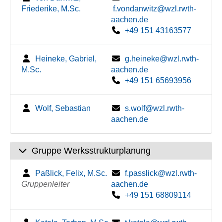
Friederike, M.Sc.
f.vondanwitz@wzl.rwth-
aachen.de
+49 151 43163577
Heineke, Gabriel,
g.heineke@wzl.rwth-
M.Sc.
aachen.de
+49 151 65693956
Wolf, Sebastian
s.wolf@wzl.rwth-
aachen.de
Gruppe Werksstrukturplanung
Paßlick, Felix, M.Sc.
f.passlick@wzl.rwth-
Gruppenleiter
aachen.de
+49 151 68809114