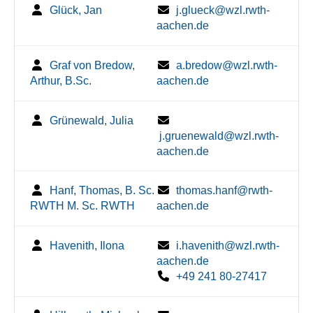
Glück, Jan
j.glueck@wzl.rwth-
aachen.de
Graf von Bredow,
a.bredow@wzl.rwth-
Arthur, B.Sc.
aachen.de
Grünewald, Julia
j.gruenewald@wzl.rwth-
aachen.de
Hanf, Thomas, B. Sc.
thomas.hanf@rwth-
RWTH M. Sc. RWTH
aachen.de
Havenith, Ilona
i.havenith@wzl.rwth-
aachen.de
+49 241 80-27417