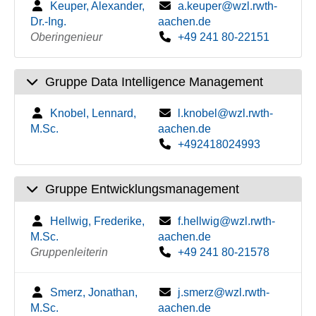
Keuper, Alexander,
a.keuper@wzl.rwth-
Dr.-Ing.
aachen.de
Oberingenieur
+49 241 80-22151
Gruppe Data Intelligence Management
Knobel, Lennard,
l.knobel@wzl.rwth-
M.Sc.
aachen.de
+492418024993
Gruppe Entwicklungsmanagement
Hellwig, Frederike,
f.hellwig@wzl.rwth-
M.Sc.
aachen.de
Gruppenleiterin
+49 241 80-21578
Smerz, Jonathan,
j.smerz@wzl.rwth-
M.Sc.
aachen.de