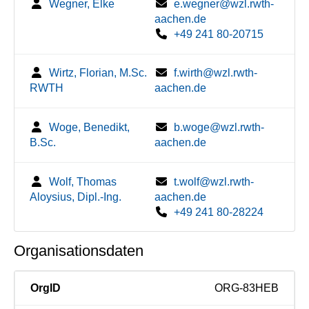
Wegner, Elke
e.wegner@wzl.rwth-
aachen.de
+49 241 80-20715
Wirtz, Florian, M.Sc.
f.wirth@wzl.rwth-
RWTH
aachen.de
Woge, Benedikt,
b.woge@wzl.rwth-
B.Sc.
aachen.de
Wolf, Thomas
t.wolf@wzl.rwth-
Aloysius, Dipl.-Ing.
aachen.de
+49 241 80-28224
Organisationsdaten
OrgID
ORG-83HEB