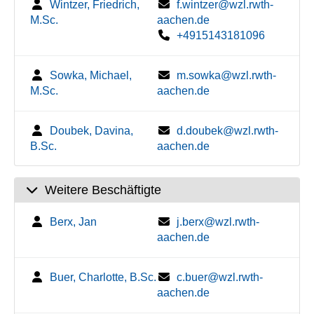
Wintzer, Friedrich,
f.wintzer@wzl.rwth-
M.Sc.
aachen.de
+4915143181096
Sowka, Michael,
m.sowka@wzl.rwth-
M.Sc.
aachen.de
Doubek, Davina,
d.doubek@wzl.rwth-
B.Sc.
aachen.de
Weitere Beschäftigte
Berx, Jan
j.berx@wzl.rwth-
aachen.de
Buer, Charlotte, B.Sc.
c.buer@wzl.rwth-
aachen.de