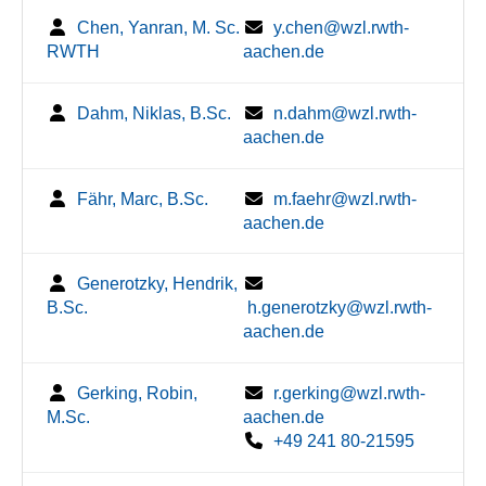
Chen, Yanran, M. Sc.
y.chen@wzl.rwth-
RWTH
aachen.de
Dahm, Niklas, B.Sc.
n.dahm@wzl.rwth-
aachen.de
Fähr, Marc, B.Sc.
m.faehr@wzl.rwth-
aachen.de
Generotzky, Hendrik,
B.Sc.
h.generotzky@wzl.rwth-
aachen.de
Gerking, Robin,
r.gerking@wzl.rwth-
M.Sc.
aachen.de
+49 241 80-21595