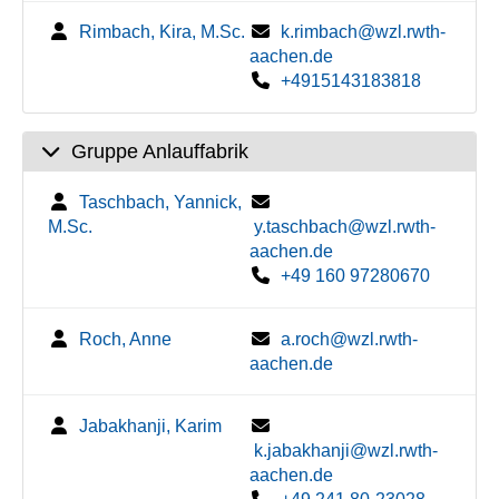
Rimbach, Kira, M.Sc.
k.rimbach@wzl.rwth-
aachen.de
+4915143183818
Gruppe Anlauffabrik
Taschbach, Yannick,
M.Sc.
y.taschbach@wzl.rwth-
aachen.de
+49 160 97280670
Roch, Anne
a.roch@wzl.rwth-
aachen.de
Jabakhanji, Karim
k.jabakhanji@wzl.rwth-
aachen.de