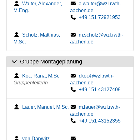
Walter, Alexander,
a.walter@wzl.rwth-
M.Eng.
aachen.de
+49 151 72921953
Scholz, Matthias,
m.scholz@wzl.rwth-
M.Sc.
aachen.de
Gruppe Montageplanung
Koc, Rana, M.Sc.
r.koc@wzl.rwth-
Gruppenleiterin
aachen.de
+49 151 43127408
Lauer, Manuel, M.Sc.
m.lauer@wzl.rwth-
aachen.de
+49 151 43152355
von Danwitz,