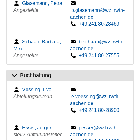
Glasemann, Petra
Angestellte
p.glasemann@wzl.rwth-
aachen.de
+49 241 80-28469
Schaap, Barbara,
b.schaap@wzl.rwth-
M.A.
aachen.de
Angestellte
+49 241 80-27555
Buchhaltung
Vössing, Eva
Abteilungsleiterin
e.voessing@wzl.rwth-
aachen.de
+49 241 80-28900
Esser, Jürgen
j.esser@wzl.rwth-
stellv. Abteilungsleiter
aachen.de