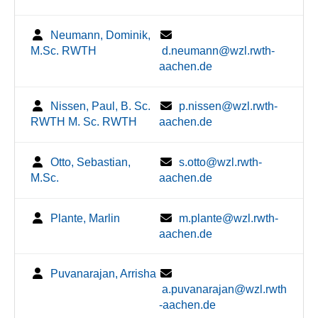
Neumann, Dominik,
M.Sc. RWTH
d.neumann@wzl.rwth-
aachen.de
Nissen, Paul, B. Sc.
p.nissen@wzl.rwth-
RWTH M. Sc. RWTH
aachen.de
Otto, Sebastian,
s.otto@wzl.rwth-
M.Sc.
aachen.de
Plante, Marlin
m.plante@wzl.rwth-
aachen.de
Puvanarajan, Arrisha
a.puvanarajan@wzl.rwth
-aachen.de