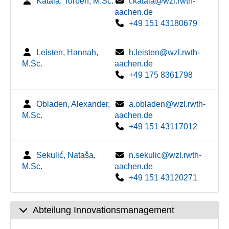
Katala, Torben, M.Sc.
t.katala@wzl.rwth-
aachen.de
+49 151 43180679
Leisten, Hannah,
h.leisten@wzl.rwth-
M.Sc.
aachen.de
+49 175 8361798
Obladen, Alexander,
a.obladen@wzl.rwth-
M.Sc.
aachen.de
+49 151 43117012
Sekulić, Nataša,
n.sekulic@wzl.rwth-
M.Sc.
aachen.de
+49 151 43120271
Abteilung Innovationsmanagement