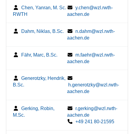
Chen, Yanran, M. Sc.
y.chen@wzl.rwth-
RWTH
aachen.de
Dahm, Niklas, B.Sc.
n.dahm@wzl.rwth-
aachen.de
Fähr, Marc, B.Sc.
m.faehr@wzl.rwth-
aachen.de
Generotzky, Hendrik,
B.Sc.
h.generotzky@wzl.rwth-
aachen.de
Gerking, Robin,
r.gerking@wzl.rwth-
M.Sc.
aachen.de
+49 241 80-21595