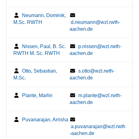
Neumann, Dominik,
M.Sc. RWTH
d.neumann@wzl.rwth-
aachen.de
Nissen, Paul, B. Sc.
p.nissen@wzl.rwth-
RWTH M. Sc. RWTH
aachen.de
Otto, Sebastian,
s.otto@wzl.rwth-
M.Sc.
aachen.de
Plante, Marlin
m.plante@wzl.rwth-
aachen.de
Puvanarajan, Arrisha
a.puvanarajan@wzl.rwth
-aachen.de