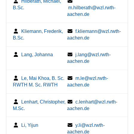
Hilberath, Michael,
B.Sc.
m.hilberath@wzl.rwth-
aachen.de
Kliemann, Frederik,
f.kliemann@wzl.rwth-
B.Sc.
aachen.de
Lang, Johanna
j.lang@wzl.rwth-
aachen.de
Le, Mai Khoa, B. Sc.
m.le@wzl.rwth-
RWTH M. Sc. RWTH
aachen.de
Lenhart, Christopher,
c.lenhart@wzl.rwth-
M.Sc.
aachen.de
Li, Yijun
y.li@wzl.rwth-
aachen.de