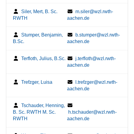
Siler, Mert, B. Sc.
m.siler@wzl.rwth-
RWTH
aachen.de
Stumper, Benjamin,
b.stumper@wzl.rwth-
B.Sc.
aachen.de
Terfloth, Julius, B.Sc.
j.terfloth@wzl.rwth-
aachen.de
Trefzger, Luisa
l.trefzger@wzl.rwth-
aachen.de
Tschauder, Henning,
B. Sc. RWTH M. Sc.
h.tschauder@wzl.rwth-
RWTH
aachen.de