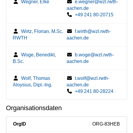
Wegner, Elke
e.wegner@wzl.rwth-
aachen.de
+49 241 80-20715
Wirtz, Florian, M.Sc.
f.wirth@wzl.rwth-
RWTH
aachen.de
Woge, Benedikt,
b.woge@wzl.rwth-
B.Sc.
aachen.de
Wolf, Thomas
t.wolf@wzl.rwth-
Aloysius, Dipl.-Ing.
aachen.de
+49 241 80-28224
Organisationsdaten
OrgID
ORG-83HEB