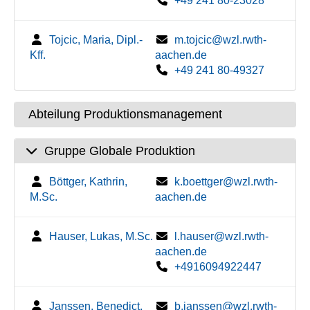
+49 241 80-23028
Tojcic, Maria, Dipl.-
m.tojcic@wzl.rwth-
Kff.
aachen.de
+49 241 80-49327
Abteilung Produktionsmanagement
Gruppe Globale Produktion
Böttger, Kathrin,
k.boettger@wzl.rwth-
M.Sc.
aachen.de
Hauser, Lukas, M.Sc.
l.hauser@wzl.rwth-
aachen.de
+4916094922447
Janssen, Benedict,
b.janssen@wzl.rwth-