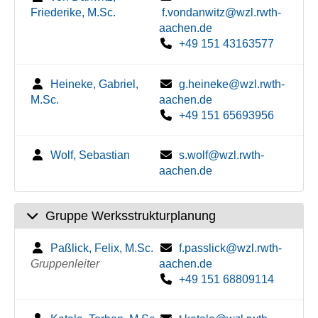
Friederike, M.Sc.
f.vondanwitz@wzl.rwth-
aachen.de
+49 151 43163577
Heineke, Gabriel,
g.heineke@wzl.rwth-
M.Sc.
aachen.de
+49 151 65693956
Wolf, Sebastian
s.wolf@wzl.rwth-
aachen.de
Gruppe Werksstrukturplanung
Paßlick, Felix, M.Sc.
f.passlick@wzl.rwth-
Gruppenleiter
aachen.de
+49 151 68809114