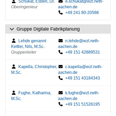
Schukat, Esben, Dr.
e.schukat@wzl.rwth-
Oberingenieur
aachen.de
+49 241 80-20586
Gruppe Digitale Fabrikplanung
Lehde genannt
n.lehde@wzl.rwth-
Kettler, Nils, M.Sc.
aachen.de
Gruppenleiter
+49 151 42889531
Kapella, Christopher,
c.kapella@wzl.rwth-
M.Sc.
aachen.de
+49 151 43184343
Fughe, Katharina,
k.fughe@wzl.rwth-
M.Sc.
aachen.de
+49 151 51526195