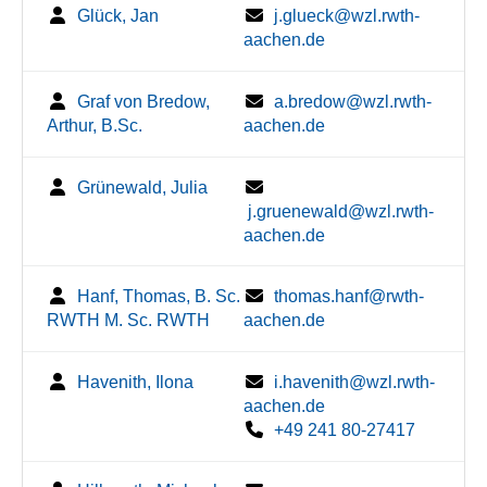
Glück, Jan
j.glueck@wzl.rwth-
aachen.de
Graf von Bredow,
a.bredow@wzl.rwth-
Arthur, B.Sc.
aachen.de
Grünewald, Julia
j.gruenewald@wzl.rwth-
aachen.de
Hanf, Thomas, B. Sc.
thomas.hanf@rwth-
RWTH M. Sc. RWTH
aachen.de
Havenith, Ilona
i.havenith@wzl.rwth-
aachen.de
+49 241 80-27417