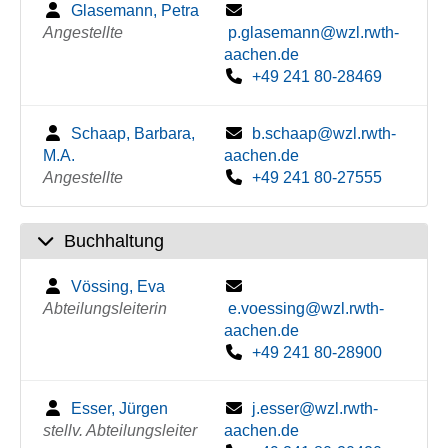
Glasemann, Petra
Angestellte
p.glasemann@wzl.rwth-
aachen.de
+49 241 80-28469
Schaap, Barbara,
b.schaap@wzl.rwth-
M.A.
aachen.de
Angestellte
+49 241 80-27555
Buchhaltung
Vössing, Eva
Abteilungsleiterin
e.voessing@wzl.rwth-
aachen.de
+49 241 80-28900
Esser, Jürgen
j.esser@wzl.rwth-
stellv. Abteilungsleiter
aachen.de