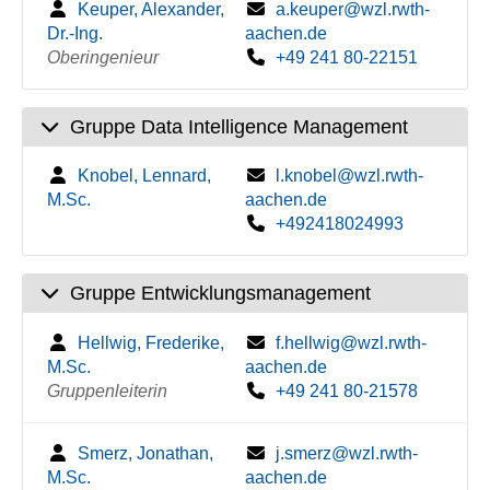
Keuper, Alexander,
a.keuper@wzl.rwth-
Dr.-Ing.
aachen.de
Oberingenieur
+49 241 80-22151
Gruppe Data Intelligence Management
Knobel, Lennard,
l.knobel@wzl.rwth-
M.Sc.
aachen.de
+492418024993
Gruppe Entwicklungsmanagement
Hellwig, Frederike,
f.hellwig@wzl.rwth-
M.Sc.
aachen.de
Gruppenleiterin
+49 241 80-21578
Smerz, Jonathan,
j.smerz@wzl.rwth-
M.Sc.
aachen.de