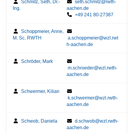
Schmitz, Seth, Dr.-
seth.schmitz@rwth-
Ing.
aachen.de
+49 241 80-27387
Schoppmeier, Anne,
M. Sc. RWTH
a.schoppmeier@wzl.rwt
h-aachen.de
Schröder, Mark
m.schroeder@wzl.rwth-
aachen.de
Schwermer, Kilian
k.schwermer@wzl.rwth-
aachen.de
Schwob, Daniela
d.schwob@wzl.rwth-
aachen.de