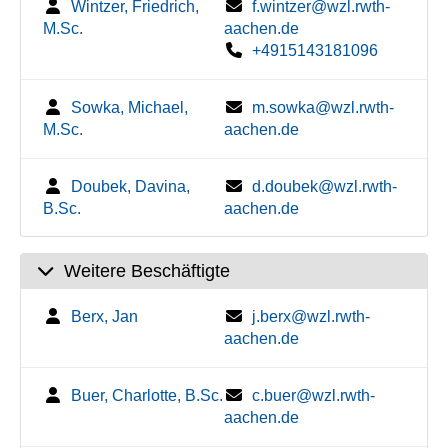
Wintzer, Friedrich,
f.wintzer@wzl.rwth-
M.Sc.
aachen.de
+4915143181096
Sowka, Michael,
m.sowka@wzl.rwth-
M.Sc.
aachen.de
Doubek, Davina,
d.doubek@wzl.rwth-
B.Sc.
aachen.de
Weitere Beschäftigte
Berx, Jan
j.berx@wzl.rwth-
aachen.de
Buer, Charlotte, B.Sc.
c.buer@wzl.rwth-
aachen.de