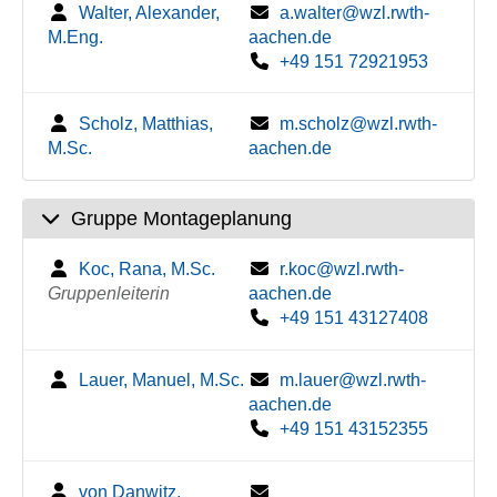
Walter, Alexander,
a.walter@wzl.rwth-
M.Eng.
aachen.de
+49 151 72921953
Scholz, Matthias,
m.scholz@wzl.rwth-
M.Sc.
aachen.de
Gruppe Montageplanung
Koc, Rana, M.Sc.
r.koc@wzl.rwth-
Gruppenleiterin
aachen.de
+49 151 43127408
Lauer, Manuel, M.Sc.
m.lauer@wzl.rwth-
aachen.de
+49 151 43152355
von Danwitz,