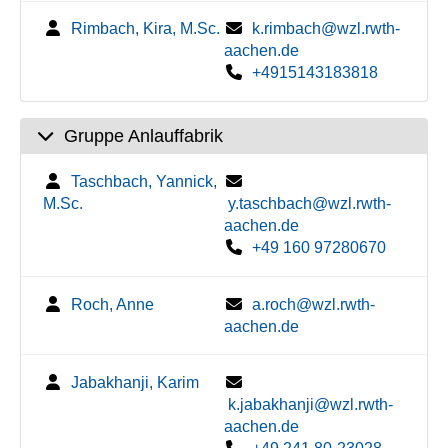
Rimbach, Kira, M.Sc.
k.rimbach@wzl.rwth-
aachen.de
+4915143183818
Gruppe Anlauffabrik
Taschbach, Yannick,
M.Sc.
y.taschbach@wzl.rwth-
aachen.de
+49 160 97280670
Roch, Anne
a.roch@wzl.rwth-
aachen.de
Jabakhanji, Karim
k.jabakhanji@wzl.rwth-
aachen.de