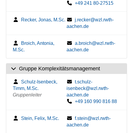
+49 241 80-27515
Recker, Jonas, M.Sc.
j.recker@wzl.rwth-
aachen.de
Broich, Antonia,
a.broich@wzl.rwth-
M.Sc.
aachen.de
Gruppe Komplexitätsmanagement
Schulz-Isenbeck,
t.schulz-
Timm, M.Sc.
isenbeck@wzl.rwth-
Gruppenleiter
aachen.de
+49 160 990 816 88
Stein, Felix, M.Sc.
f.stein@wzl.rwth-
aachen.de