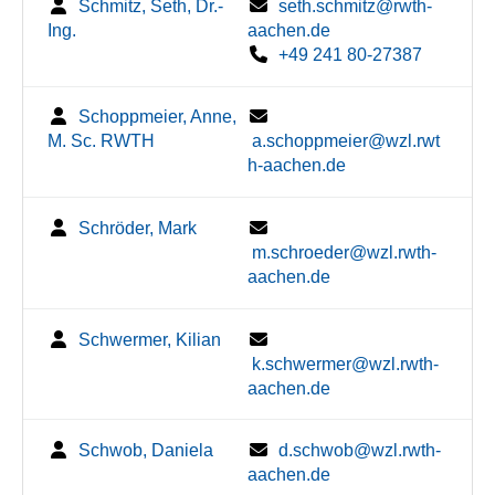
Schmitz, Seth, Dr.-
seth.schmitz@rwth-
Ing.
aachen.de
+49 241 80-27387
Schoppmeier, Anne,
M. Sc. RWTH
a.schoppmeier@wzl.rwt
h-aachen.de
Schröder, Mark
m.schroeder@wzl.rwth-
aachen.de
Schwermer, Kilian
k.schwermer@wzl.rwth-
aachen.de
Schwob, Daniela
d.schwob@wzl.rwth-
aachen.de