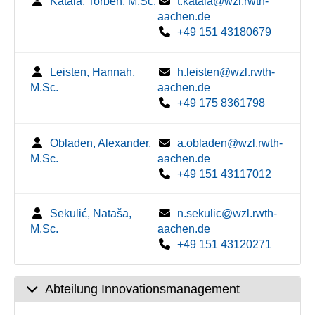
Katala, Torben, M.Sc.
t.katala@wzl.rwth-
aachen.de
+49 151 43180679
Leisten, Hannah,
h.leisten@wzl.rwth-
M.Sc.
aachen.de
+49 175 8361798
Obladen, Alexander,
a.obladen@wzl.rwth-
M.Sc.
aachen.de
+49 151 43117012
Sekulić, Nataša,
n.sekulic@wzl.rwth-
M.Sc.
aachen.de
+49 151 43120271
Abteilung Innovationsmanagement