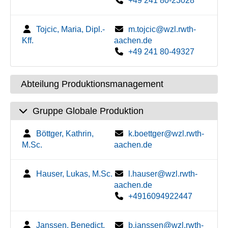
+49 241 80-23028
Tojcic, Maria, Dipl.-
m.tojcic@wzl.rwth-
Kff.
aachen.de
+49 241 80-49327
Abteilung Produktionsmanagement
Gruppe Globale Produktion
Böttger, Kathrin,
k.boettger@wzl.rwth-
M.Sc.
aachen.de
Hauser, Lukas, M.Sc.
l.hauser@wzl.rwth-
aachen.de
+4916094922447
Janssen, Benedict,
b.janssen@wzl.rwth-