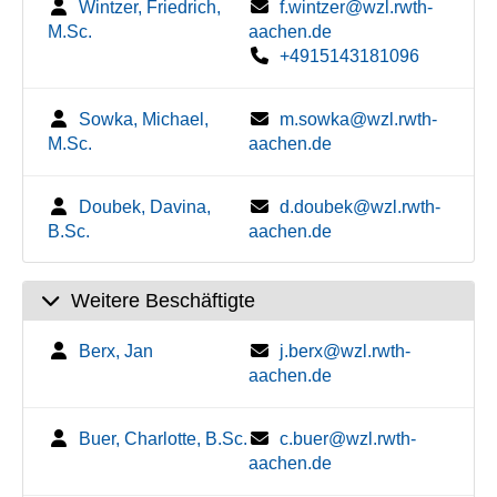
Wintzer, Friedrich,
f.wintzer@wzl.rwth-
M.Sc.
aachen.de
+4915143181096
Sowka, Michael,
m.sowka@wzl.rwth-
M.Sc.
aachen.de
Doubek, Davina,
d.doubek@wzl.rwth-
B.Sc.
aachen.de
Weitere Beschäftigte
Berx, Jan
j.berx@wzl.rwth-
aachen.de
Buer, Charlotte, B.Sc.
c.buer@wzl.rwth-
aachen.de