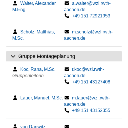
Walter, Alexander,
a.walter@wzl.rwth-
M.Eng.
aachen.de
+49 151 72921953
Scholz, Matthias,
m.scholz@wzl.rwth-
M.Sc.
aachen.de
Gruppe Montageplanung
Koc, Rana, M.Sc.
r.koc@wzl.rwth-
Gruppenleiterin
aachen.de
+49 151 43127408
Lauer, Manuel, M.Sc.
m.lauer@wzl.rwth-
aachen.de
+49 151 43152355
von Danwitz,