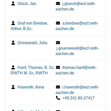
Glück, Jan
j.glueck@wzl.rwth-
aachen.de
Graf von Bredow,
a.bredow@wzl.rwth-
Arthur, B.Sc.
aachen.de
Grünewald, Julia
j.gruenewald@wzl.rwth-
aachen.de
Hanf, Thomas, B. Sc.
thomas.hanf@rwth-
RWTH M. Sc. RWTH
aachen.de
Havenith, Ilona
i.havenith@wzl.rwth-
aachen.de
+49 241 80-27417