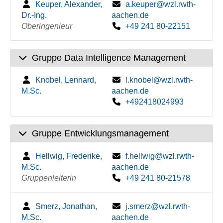
Keuper, Alexander,
a.keuper@wzl.rwth-
Dr.-Ing.
aachen.de
Oberingenieur
+49 241 80-22151
Gruppe Data Intelligence Management
Knobel, Lennard,
l.knobel@wzl.rwth-
M.Sc.
aachen.de
+492418024993
Gruppe Entwicklungsmanagement
Hellwig, Frederike,
f.hellwig@wzl.rwth-
M.Sc.
aachen.de
Gruppenleiterin
+49 241 80-21578
Smerz, Jonathan,
j.smerz@wzl.rwth-
M.Sc.
aachen.de