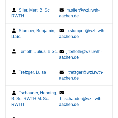
Siler, Mert, B. Sc.
m.siler@wzl.rwth-
RWTH
aachen.de
Stumper, Benjamin,
b.stumper@wzl.rwth-
B.Sc.
aachen.de
Terfloth, Julius, B.Sc.
j.terfloth@wzl.rwth-
aachen.de
Trefzger, Luisa
l.trefzger@wzl.rwth-
aachen.de
Tschauder, Henning,
B. Sc. RWTH M. Sc.
h.tschauder@wzl.rwth-
RWTH
aachen.de