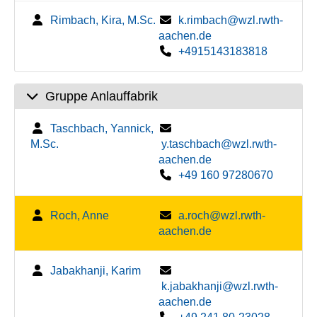
Rimbach, Kira, M.Sc.
k.rimbach@wzl.rwth-
aachen.de
+4915143183818
Gruppe Anlauffabrik
Taschbach, Yannick,
M.Sc.
y.taschbach@wzl.rwth-
aachen.de
+49 160 97280670
Roch, Anne
a.roch@wzl.rwth-
aachen.de
Jabakhanji, Karim
k.jabakhanji@wzl.rwth-
aachen.de