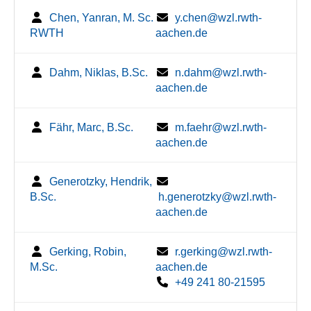
Chen, Yanran, M. Sc.
y.chen@wzl.rwth-
RWTH
aachen.de
Dahm, Niklas, B.Sc.
n.dahm@wzl.rwth-
aachen.de
Fähr, Marc, B.Sc.
m.faehr@wzl.rwth-
aachen.de
Generotzky, Hendrik,
B.Sc.
h.generotzky@wzl.rwth-
aachen.de
Gerking, Robin,
r.gerking@wzl.rwth-
M.Sc.
aachen.de
+49 241 80-21595