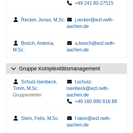
+49 241 80-27515
Recker, Jonas, M.Sc.
j.recker@wzl.rwth-
aachen.de
Broich, Antonia,
a.broich@wzl.rwth-
M.Sc.
aachen.de
Gruppe Komplexitätsmanagement
Schulz-Isenbeck,
t.schulz-
Timm, M.Sc.
isenbeck@wzl.rwth-
Gruppenleiter
aachen.de
+49 160 990 816 88
Stein, Felix, M.Sc.
f.stein@wzl.rwth-
aachen.de