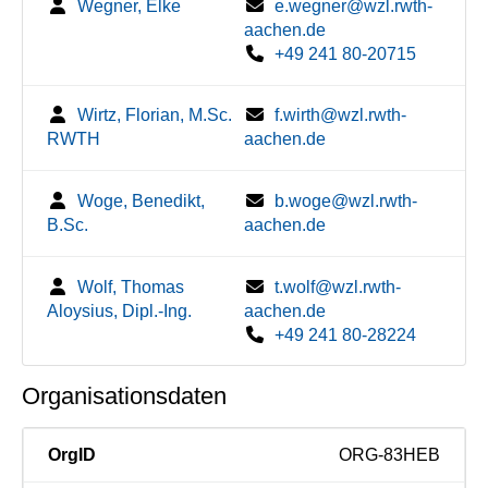
Wegner, Elke
e.wegner@wzl.rwth-
aachen.de
+49 241 80-20715
Wirtz, Florian, M.Sc.
f.wirth@wzl.rwth-
RWTH
aachen.de
Woge, Benedikt,
b.woge@wzl.rwth-
B.Sc.
aachen.de
Wolf, Thomas
t.wolf@wzl.rwth-
Aloysius, Dipl.-Ing.
aachen.de
+49 241 80-28224
Organisationsdaten
OrgID
ORG-83HEB