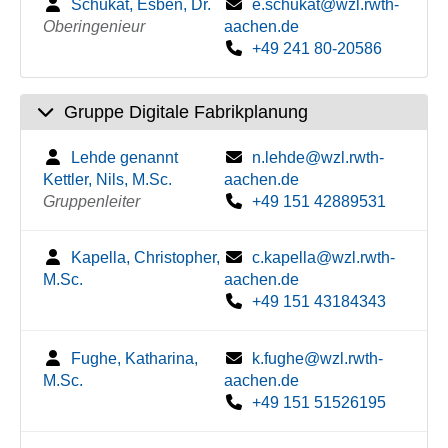
Schukat, Esben, Dr.
e.schukat@wzl.rwth-
Oberingenieur
aachen.de
+49 241 80-20586
Gruppe Digitale Fabrikplanung
Lehde genannt
n.lehde@wzl.rwth-
Kettler, Nils, M.Sc.
aachen.de
Gruppenleiter
+49 151 42889531
Kapella, Christopher,
c.kapella@wzl.rwth-
M.Sc.
aachen.de
+49 151 43184343
Fughe, Katharina,
k.fughe@wzl.rwth-
M.Sc.
aachen.de
+49 151 51526195