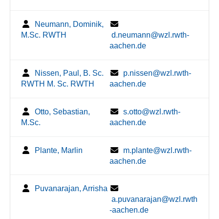
Neumann, Dominik,
M.Sc. RWTH
d.neumann@wzl.rwth-
aachen.de
Nissen, Paul, B. Sc.
p.nissen@wzl.rwth-
RWTH M. Sc. RWTH
aachen.de
Otto, Sebastian,
s.otto@wzl.rwth-
M.Sc.
aachen.de
Plante, Marlin
m.plante@wzl.rwth-
aachen.de
Puvanarajan, Arrisha
a.puvanarajan@wzl.rwth
-aachen.de