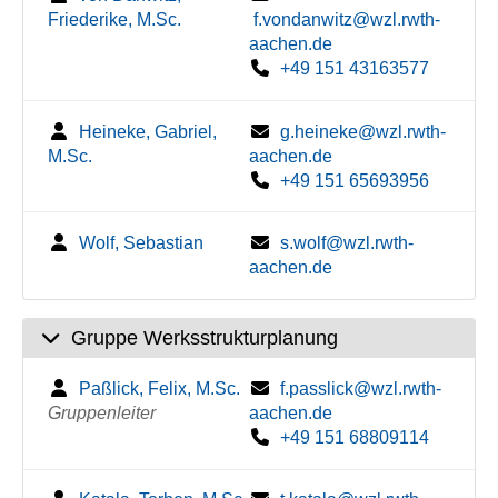
Friederike, M.Sc.
f.vondanwitz@wzl.rwth-
aachen.de
+49 151 43163577
Heineke, Gabriel,
g.heineke@wzl.rwth-
M.Sc.
aachen.de
+49 151 65693956
Wolf, Sebastian
s.wolf@wzl.rwth-
aachen.de
Gruppe Werksstrukturplanung
Paßlick, Felix, M.Sc.
f.passlick@wzl.rwth-
Gruppenleiter
aachen.de
+49 151 68809114