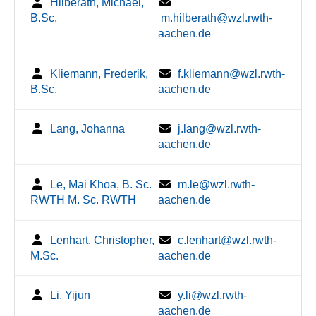
Hilberath, Michael,
B.Sc.
m.hilberath@wzl.rwth-
aachen.de
Kliemann, Frederik,
f.kliemann@wzl.rwth-
B.Sc.
aachen.de
Lang, Johanna
j.lang@wzl.rwth-
aachen.de
Le, Mai Khoa, B. Sc.
m.le@wzl.rwth-
RWTH M. Sc. RWTH
aachen.de
Lenhart, Christopher,
c.lenhart@wzl.rwth-
M.Sc.
aachen.de
Li, Yijun
y.li@wzl.rwth-
aachen.de