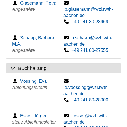
Glasemann, Petra
Angestellte
p.glasemann@wzl.rwth-
aachen.de
+49 241 80-28469
Schaap, Barbara,
b.schaap@wzl.rwth-
M.A.
aachen.de
Angestellte
+49 241 80-27555
Buchhaltung
Vössing, Eva
Abteilungsleiterin
e.voessing@wzl.rwth-
aachen.de
+49 241 80-28900
Esser, Jürgen
j.esser@wzl.rwth-
stellv. Abteilungsleiter
aachen.de