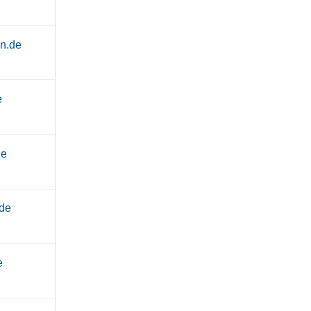
n.de
e
de
.de
e