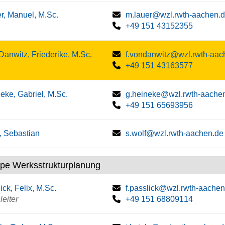
r, Manuel, M.Sc.
m.lauer@wzl.rwth-aachen.
+49 151 43152355
Danwitz, Friederike, M.Sc.
f.vondanwitz@wzl.rwth-aac
+49 151 43163577
eke, Gabriel, M.Sc.
g.heineke@wzl.rwth-aache
+49 151 65693956
, Sebastian
s.wolf@wzl.rwth-aachen.de
pe Werksstrukturplanung
ick, Felix, M.Sc.
f.passlick@wzl.rwth-aachen
eiter
+49 151 68809114