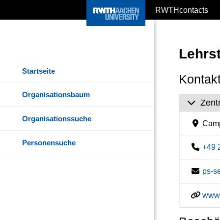
RWTHcontacts
Lehrs
Startseite
Kontakt
Organisationsbaum
Zent
Organisationssuche
Camp
Personensuche
+49 
ps-s
www.