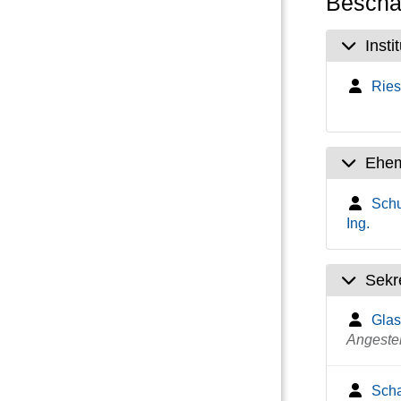
Beschäf
Insti
Ries
Ehem
Schu
Ing.
Sekre
Glas
Angestel
Scha