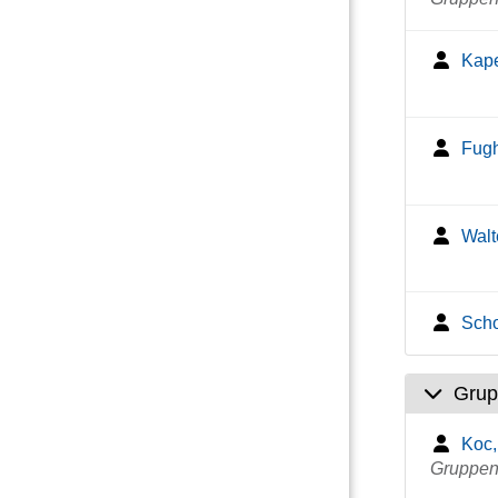
Kape
Fugh
Walt
Scho
Grup
Koc,
Gruppenl