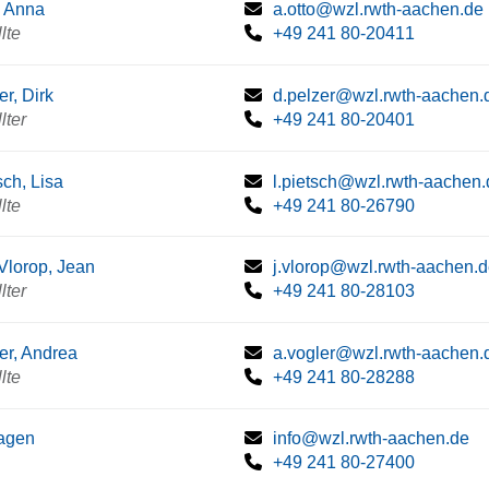
, Anna
a.otto@wzl.rwth-aachen.de
lte
+49 241 80-20411
er, Dirk
d.pelzer@wzl.rwth-aachen.
lter
+49 241 80-20401
sch, Lisa
l.pietsch@wzl.rwth-aachen.
lte
+49 241 80-26790
Vlorop, Jean
j.vlorop@wzl.rwth-aachen.
lter
+49 241 80-28103
er, Andrea
a.vogler@wzl.rwth-aachen.
lte
+49 241 80-28288
agen
info@wzl.rwth-aachen.de
+49 241 80-27400