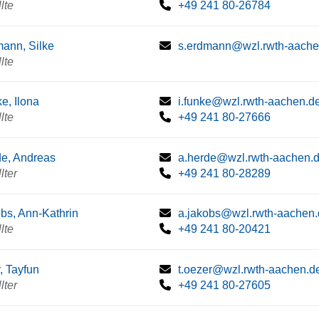
lte
+49 241 80-26784
ann, Silke
s.erdmann@wzl.rwth-aache
lte
e, Ilona
i.funke@wzl.rwth-aachen.d
lte
+49 241 80-27666
e, Andreas
a.herde@wzl.rwth-aachen.
lter
+49 241 80-28289
bs, Ann-Kathrin
a.jakobs@wzl.rwth-aachen
lte
+49 241 80-20421
, Tayfun
t.oezer@wzl.rwth-aachen.d
lter
+49 241 80-27605