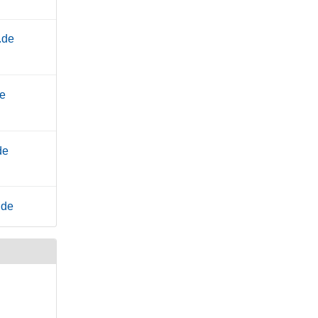
.de
de
de
.de