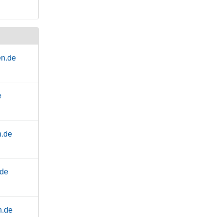
en.de
e
n.de
.de
n.de