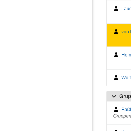
Laue
von 
Hein
Wolf
Grup
Paßl
Gruppenl