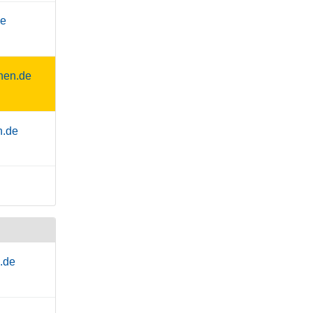
de
hen.de
n.de
.de