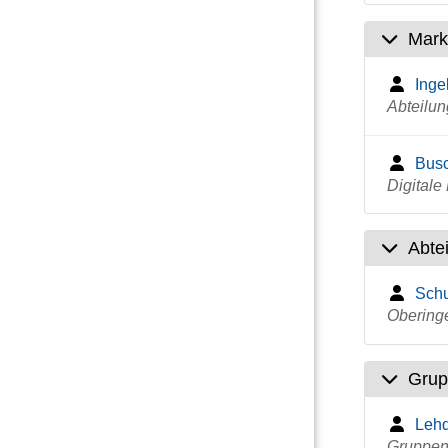
Marke
Inge
Abteilun
Busc
Digital
Abte
Schu
Obering
Grup
Lehd
Gruppenl