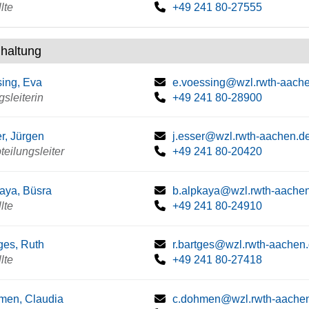
lte
+49 241 80-27555
haltung
ing, Eva
e.voessing@wzl.rwth-aach
gsleiterin
+49 241 80-28900
r, Jürgen
j.esser@wzl.rwth-aachen.d
bteilungsleiter
+49 241 80-20420
aya, Büsra
b.alpkaya@wzl.rwth-aache
lte
+49 241 80-24910
ges, Ruth
r.bartges@wzl.rwth-aachen
lte
+49 241 80-27418
men, Claudia
c.dohmen@wzl.rwth-aache