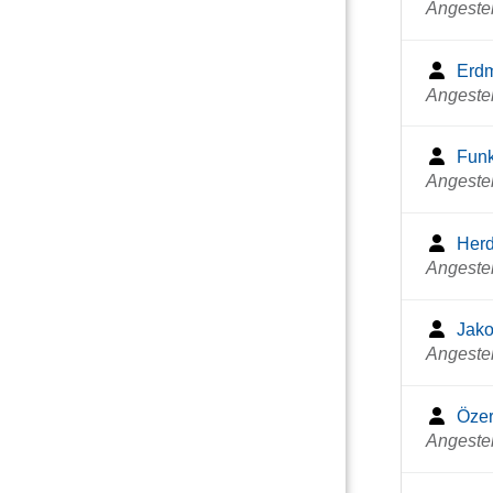
Angestel
Erdm
Angestel
Funk
Angestel
Herd
Angestel
Jako
Angestel
Özer
Angestel