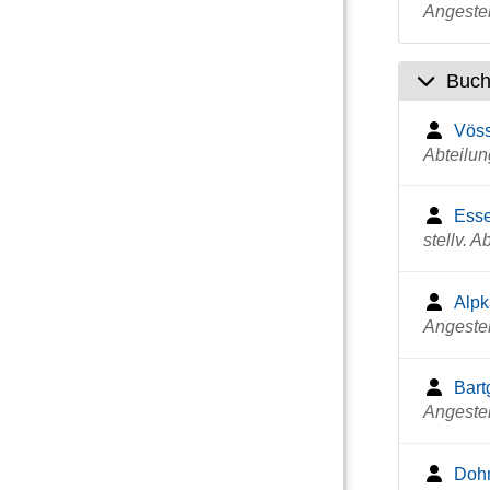
Angestel
Buch
Vöss
Abteilun
Esse
stellv. A
Alpk
Angestel
Bart
Angestel
Doh