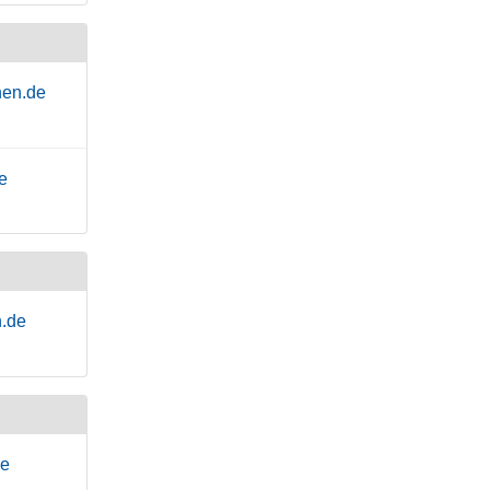
hen.de
e
n.de
de