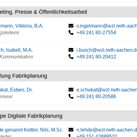
ting, Presse & Öffentlichkeitsarbeit
lmann, Viktoria, B.A.
v.ingelmann@wzl.rwth-aac
gsleiterin
+49 241 80-27554
h, Isabell, M.A.
i.busch@wzl.rwth-aachen.d
e Kommunikation
+49 241 80-20412
ilung Fabrikplanung
kat, Esben, Dr.
e.schukat@wzl.rwth-aache
enieur
+49 241 80-20586
pe Digitale Fabrikplanung
e genannt Kettler, Nils, M.Sc.
n.lehde@wzl.rwth-aachen.
eiter
+49 151 42889531