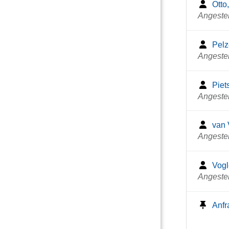
Otto
Angestel
Pelz
Angestel
Piet
Angestel
van 
Angestel
Vogl
Angestel
Anfr