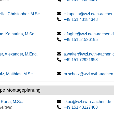
lla, Christopher, M.Sc.
c.kapella@wzl.rwth-aachen
+49 151 43184343
e, Katharina, M.Sc.
k.fughe@wzl.rwth-aachen.
+49 151 51526195
er, Alexander, M.Eng.
a.walter@wzl.rwth-aachen.
+49 151 72921953
lz, Matthias, M.Sc.
m.scholz@wzl.rwth-aachen
pe Montageplanung
 Rana, M.Sc.
r.koc@wzl.rwth-aachen.de
eiterin
+49 151 43127408