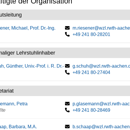
tigte der Organisation
tutsleitung
ener, Michael, Prof. Dr.-Ing.
m.riesener@wzl.rwth-aache
+49 241 80-28201
aliger Lehrstuhlinhaber
h, Günther, Univ.-Prof. i. R. Dr.-
g.schuh@wzl.rwth-aachen.
+49 241 80-27404
tariat
emann, Petra
p.glasemann@wzl.rwth-aac
lte
+49 241 80-28469
ap, Barbara, M.A.
b.schaap@wzl.rwth-aachen