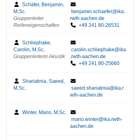
Schäfer, Benjamin,
M.Sc.
benjamin.schaefer@ika.
Gruppenleiter
rwth-aachen.de
Reifeneigenschaften
+49 241 80-26531
Schliephake,
Carolin, M.Sc.
carolin.schliephake@ika
Gruppenleiterin Akustik
.rwth-aachen.de
+49 241 80-25660
Shariatinia, Saeed,
M.Sc.
saeed.shariatinia@ika.r
wth-aachen.de
Winter, Mario, M.Sc.
mario.winter@ika.rwth-
aachen.de