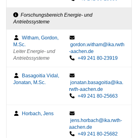
Forschungsbereich Energie- und
Antriebssysteme
Witham, Gordon,
M.Sc.
gordon.witham@ika.rwth
Leiter Energie- und
-aachen.de
Antriebssysteme
+49 241 80-23919
Basagoitia Vidal,
Jonatan, M.Sc.
jonatan.basagoitia@ika.
rwth-aachen.de
+49 241 80-25663
Horbach, Jens
jens.horbach@ika.rwth-
aachen.de
+49 241 80-25682