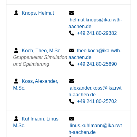
Knops, Helmut
helmut.knops@ika.rwth-
aachen.de
+49 241 80-29382
Koch, Theo, M.Sc.
theo.koch@ika.rwth-
Gruppenleiter Simulation
aachen.de
und Optimierung
+49 241 80-25690
Koss, Alexander,
M.Sc.
alexander.koss@ika.rwt
h-aachen.de
+49 241 80-25702
Kuhlmann, Linus,
M.Sc.
linus.kuhlmann@ika.rwt
h-aachen.de