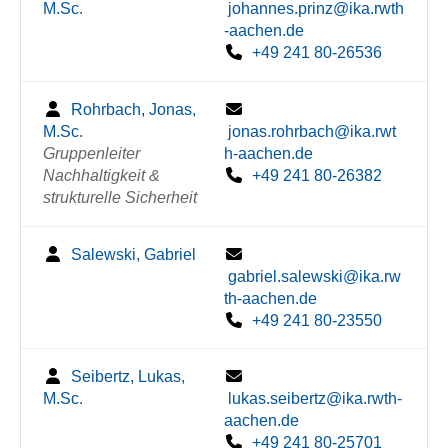
M.Sc.
johannes.prinz@ika.rwth
-aachen.de
+49 241 80-26536
Rohrbach, Jonas,
M.Sc.
jonas.rohrbach@ika.rwt
Gruppenleiter
h-aachen.de
Nachhaltigkeit &
+49 241 80-26382
strukturelle Sicherheit
Salewski, Gabriel
gabriel.salewski@ika.rw
th-aachen.de
+49 241 80-23550
Seibertz, Lukas,
M.Sc.
lukas.seibertz@ika.rwth-
aachen.de
+49 241 80-25701