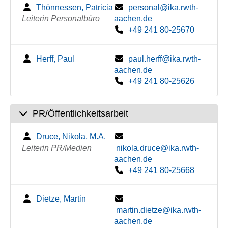
Thönnessen, Patricia
personal@ika.rwth-
Leiterin Personalbüro
aachen.de
+49 241 80-25670
Herff, Paul
paul.herff@ika.rwth-
aachen.de
+49 241 80-25626
PR/Öffentlichkeitsarbeit
Druce, Nikola, M.A.
Leiterin PR/Medien
nikola.druce@ika.rwth-
aachen.de
+49 241 80-25668
Dietze, Martin
martin.dietze@ika.rwth-
aachen.de