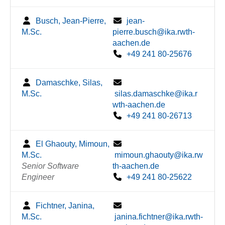
Busch, Jean-Pierre,
jean-
M.Sc.
pierre.busch@ika.rwth-
aachen.de
+49 241 80-25676
Damaschke, Silas,
M.Sc.
silas.damaschke@ika.r
wth-aachen.de
+49 241 80-26713
El Ghaouty, Mimoun,
M.Sc.
mimoun.ghaouty@ika.rw
Senior Software
th-aachen.de
Engineer
+49 241 80-25622
Fichtner, Janina,
M.Sc.
janina.fichtner@ika.rwth-