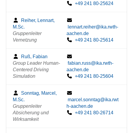
+49 241 80-25624
Reiher, Lennart,
M.Sc.
lennart.reiher@ika.rwth-
Gruppenleiter
aachen.de
Vernetzung
+49 241 80-25614
Ruß, Fabian
Group Leader Human-
fabian.russ@ika.rwth-
Centered Driving
aachen.de
Simulation
+49 241 80-25604
Sonntag, Marcel,
M.Sc.
marcel.sonntag@ika.rwt
Gruppenleiter
h-aachen.de
Absicherung und
+49 241 80-26714
Wirksamkeit