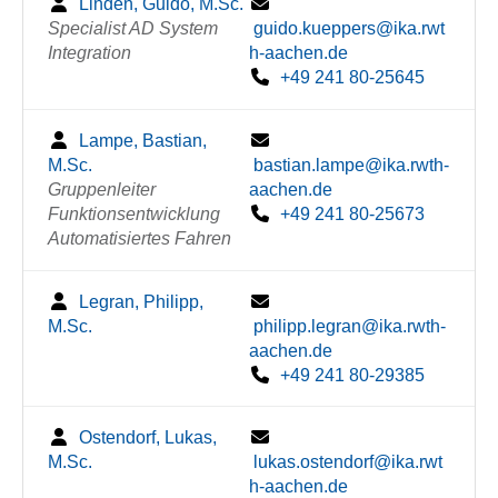
Linden, Guido, M.Sc.
Specialist AD System
guido.kueppers@ika.rwt
Integration
h-aachen.de
+49 241 80-25645
Lampe, Bastian,
M.Sc.
bastian.lampe@ika.rwth-
Gruppenleiter
aachen.de
Funktionsentwicklung
+49 241 80-25673
Automatisiertes Fahren
Legran, Philipp,
M.Sc.
philipp.legran@ika.rwth-
aachen.de
+49 241 80-29385
Ostendorf, Lukas,
M.Sc.
lukas.ostendorf@ika.rwt
h-aachen.de