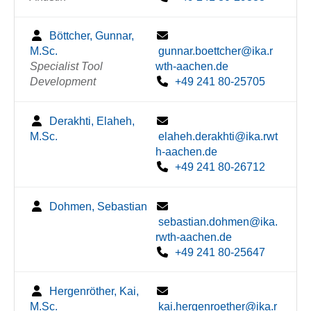
Böttcher, Gunnar,
M.Sc.
gunnar.boettcher@ika.r
Specialist Tool
wth-aachen.de
Development
+49 241 80-25705
Derakhti, Elaheh,
M.Sc.
elaheh.derakhti@ika.rwt
h-aachen.de
+49 241 80-26712
Dohmen, Sebastian
sebastian.dohmen@ika.
rwth-aachen.de
+49 241 80-25647
Hergenröther, Kai,
M.Sc.
kai.hergenroether@ika.r