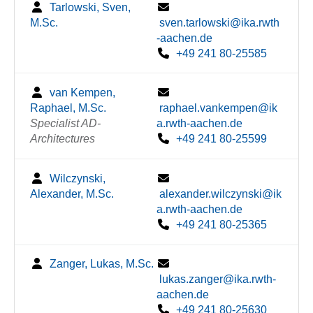
Tarlowski, Sven,
M.Sc.
sven.tarlowski@ika.rwth
-aachen.de
+49 241 80-25585
van Kempen,
Raphael, M.Sc.
raphael.vankempen@ik
Specialist AD-
a.rwth-aachen.de
Architectures
+49 241 80-25599
Wilczynski,
Alexander, M.Sc.
alexander.wilczynski@ik
a.rwth-aachen.de
+49 241 80-25365
Zanger, Lukas, M.Sc.
lukas.zanger@ika.rwth-
aachen.de
+49 241 80-25630