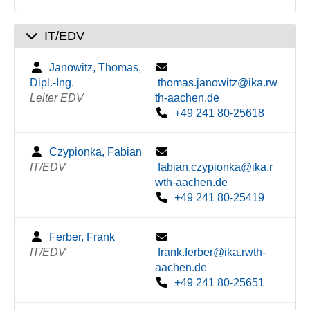
IT/EDV
Janowitz, Thomas,
Dipl.-Ing.
thomas.janowitz@ika.rw
Leiter EDV
th-aachen.de
+49 241 80-25618
Czypionka, Fabian
IT/EDV
fabian.czypionka@ika.r
wth-aachen.de
+49 241 80-25419
Ferber, Frank
IT/EDV
frank.ferber@ika.rwth-
aachen.de
+49 241 80-25651