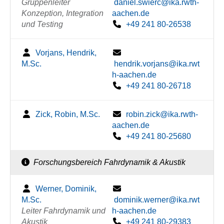
Gruppenleiter
daniel.swierc@ika.rwth-
Konzeption, Integration
aachen.de
und Testing
+49 241 80-26538
Vorjans, Hendrik,
M.Sc.
hendrik.vorjans@ika.rwt
h-aachen.de
+49 241 80-26718
Zick, Robin, M.Sc.
robin.zick@ika.rwth-
aachen.de
+49 241 80-25680
Forschungsbereich Fahrdynamik & Akustik
Werner, Dominik,
M.Sc.
dominik.werner@ika.rwt
Leiter Fahrdynamik und
h-aachen.de
Akustik
+49 241 80-29383