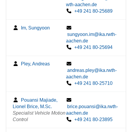
wth-aachen.de
+49 241 80-25689
Im, Sungyoon
sungyoon.im@ika.rwth-
aachen.de
+49 241 80-25694
Pley, Andreas
andreas.pley@ika.rwth-
aachen.de
+49 241 80-25710
Pouansi Majiade,
Lionel Brice, M.Sc.
brice.pouansi@ika.rwth-
Specialist Vehicle Motion
aachen.de
Control
+49 241 80-23895