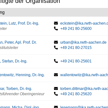
tigte der Organisation
ung
ein, Lutz, Prof. Dr.-Ing.
eckstein@ika.rwth-aachen.
eiter
+49 241 80-25600
n, Peter, Apl. Prof. Dr.
urban@ika.rwth-aachen.de
stitutsleiter
+49 241 80-27015
, Stefan, Dr.-Ing.
+49 241 80-25601
entowitz, Henning, Dr.-Ing.
wallentowitz@ika.rwth-aac
mar, Torben, Dr.-Ing.
torben.dittmar@ika.rwth-aa
tsführender Oberingenieur
+49 241 80-25620
mann, Micha, Dipl.-Ing.
lesemann@ika.rwth-aachen