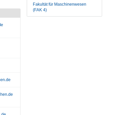
Fakultät für Maschinenwesen
(FAK 4)
de
hen.de
chen.de
.de