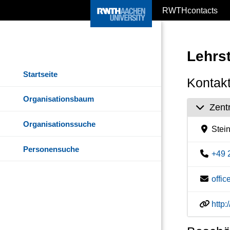
RWTHcontacts
Lehrst
Startseite
Kontakt
Organisationsbaum
Zent
Organisationssuche
Stein
Personensuche
+49 
offi
http