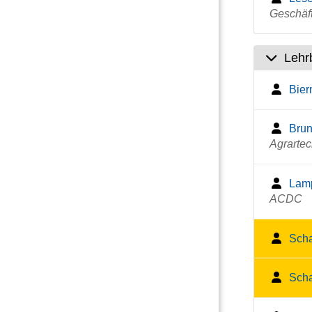
Geschäf
Lehr
Bier
Brun
Agrartec
Lamp
ACDC
Scha
Scha