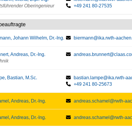
tsführender Oberingenieur
+49 241 80-27535
beauftragte
mann, Johann Wilhelm, Dr.-Ing.
biermann@ika.rwth-aachen
nert, Andreas, Dr.-Ing.
andreas.brunnert@claas.c
hnik
e, Bastian, M.Sc.
bastian.lampe@ika.rwth-aa
+49 241 80-25673
mel, Andreas, Dr.-Ing.
andreas.schamel@rwth-aa
mel, Andreas, Dr.-Ing.
andreas.schamel@rwth-aa