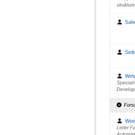
strukture
Sale
Seib
Wirt
Speciali
Develop
Fors
Woop
Leiter F
Automati