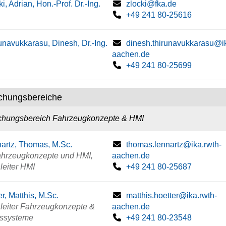
ki, Adrian, Hon.-Prof. Dr.-Ing.
zlocki@fka.de
+49 241 80-25616
unavukkarasu, Dinesh, Dr.-Ing.
dinesh.thirunavukkarasu@ik
aachen.de
+49 241 80-25699
chungsbereiche
chungsbereich Fahrzeugkonzepte & HMI
artz, Thomas, M.Sc.
thomas.lennartz@ika.rwth-
Fahrzeugkonzepte und HMI,
aachen.de
leiter HMI
+49 241 80-25687
er, Matthis, M.Sc.
matthis.hoetter@ika.rwth-
leiter Fahrzeugkonzepte &
aachen.de
tssysteme
+49 241 80-23548