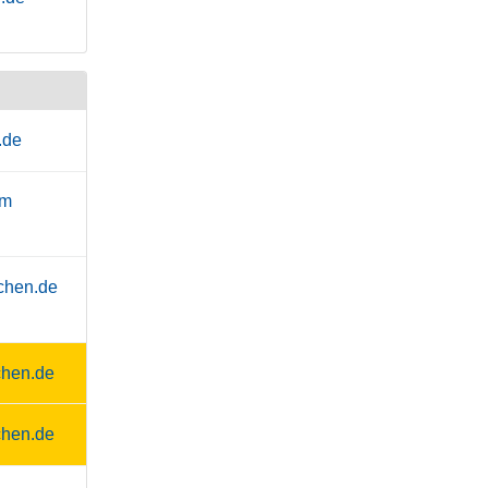
.de
om
chen.de
chen.de
chen.de