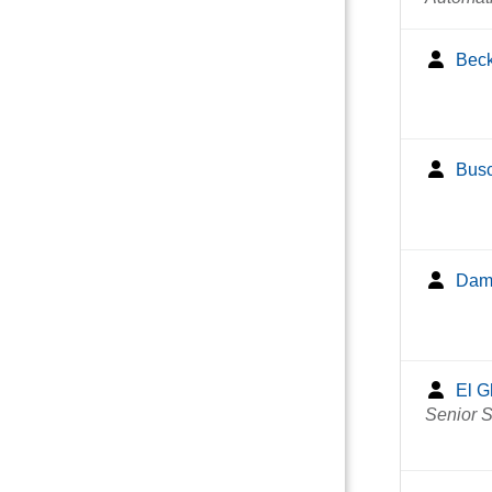
Beck
Busc
Dama
El G
Senior 