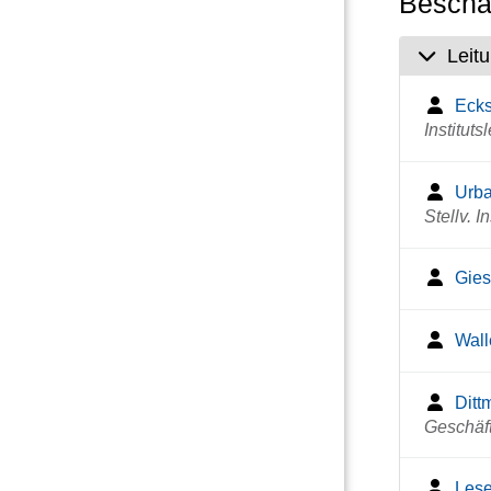
Beschäf
Leit
Eckst
Institutsl
Urba
Stellv. In
Gies
Wall
Ditt
Geschäf
Lese