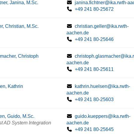
tner, Janina, M.Sc.
janina.fichtner@ika.rwth-a
+49 241 80-25672
er, Christian, M.Sc.
christian.geller@ika.rwth-
aachen.de
+49 241 80-25646
macher, Christoph
christoph.glasmacher@ika.r
aachen.de
+49 241 80-25611
en, Kathrin
kathrin.huelsen@ika.rwth-
aachen.de
+49 241 80-25603
en, Guido, M.Sc.
guido.kueppers@ika.rwth-
st AD System Integration
aachen.de
+49 241 80-25645