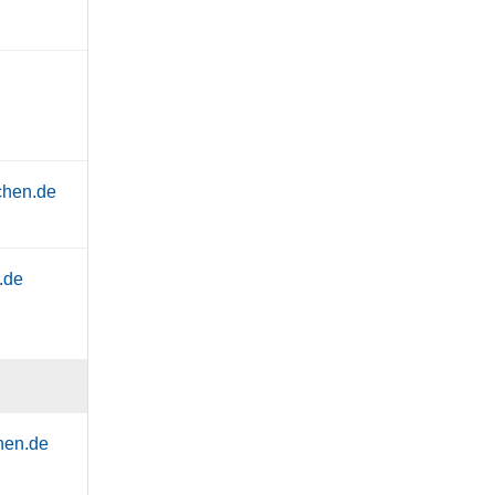
chen.de
.de
hen.de