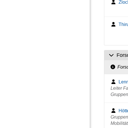
Zloc
Thir
Fors
Fors
Lenn
Leiter 
Gruppen
Hött
Gruppen
Mobilitä