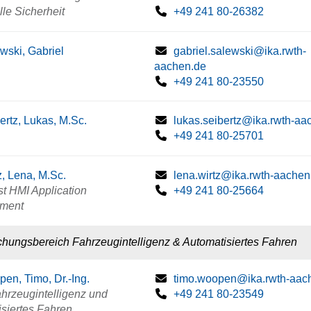
lle Sicherheit
+49 241 80-26382
wski, Gabriel
gabriel.salewski@ika.rwth-
aachen.de
+49 241 80-23550
ertz, Lukas, M.Sc.
lukas.seibertz@ika.rwth-aa
+49 241 80-25701
z, Lena, M.Sc.
lena.wirtz@ika.rwth-aachen
st HMI Application
+49 241 80-25664
ment
chungsbereich Fahrzeugintelligenz & Automatisiertes Fahren
en, Timo, Dr.-Ing.
timo.woopen@ika.rwth-aac
ahrzeugintelligenz und
+49 241 80-23549
siertes Fahren