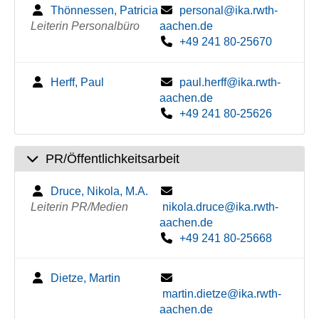
Thönnessen, Patricia
personal@ika.rwth-
Leiterin Personalbüro
aachen.de
+49 241 80-25670
Herff, Paul
paul.herff@ika.rwth-
aachen.de
+49 241 80-25626
PR/Öffentlichkeitsarbeit
Druce, Nikola, M.A.
Leiterin PR/Medien
nikola.druce@ika.rwth-
aachen.de
+49 241 80-25668
Dietze, Martin
martin.dietze@ika.rwth-
aachen.de