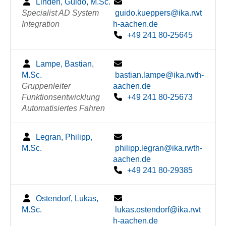
Linden, Guido, M.Sc.
Specialist AD System
guido.kueppers@ika.rwt
Integration
h-aachen.de
+49 241 80-25645
Lampe, Bastian,
M.Sc.
bastian.lampe@ika.rwth-
Gruppenleiter
aachen.de
Funktionsentwicklung
+49 241 80-25673
Automatisiertes Fahren
Legran, Philipp,
M.Sc.
philipp.legran@ika.rwth-
aachen.de
+49 241 80-29385
Ostendorf, Lukas,
M.Sc.
lukas.ostendorf@ika.rwt
h-aachen.de