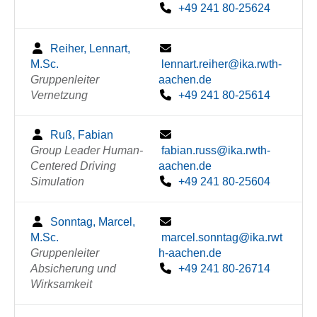
+49 241 80-25624
Reiher, Lennart,
M.Sc.
lennart.reiher@ika.rwth-
Gruppenleiter
aachen.de
Vernetzung
+49 241 80-25614
Ruß, Fabian
Group Leader Human-
fabian.russ@ika.rwth-
Centered Driving
aachen.de
Simulation
+49 241 80-25604
Sonntag, Marcel,
M.Sc.
marcel.sonntag@ika.rwt
Gruppenleiter
h-aachen.de
Absicherung und
+49 241 80-26714
Wirksamkeit