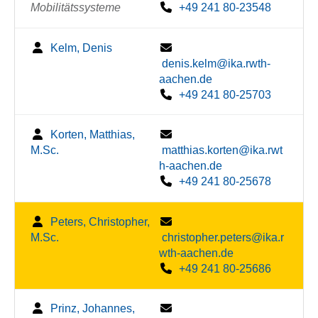
Mobilitätssysteme
+49 241 80-23548
Kelm, Denis
denis.kelm@ika.rwth-
aachen.de
+49 241 80-25703
Korten, Matthias,
M.Sc.
matthias.korten@ika.rwt
h-aachen.de
+49 241 80-25678
Peters, Christopher,
M.Sc.
christopher.peters@ika.r
wth-aachen.de
+49 241 80-25686
Prinz, Johannes,