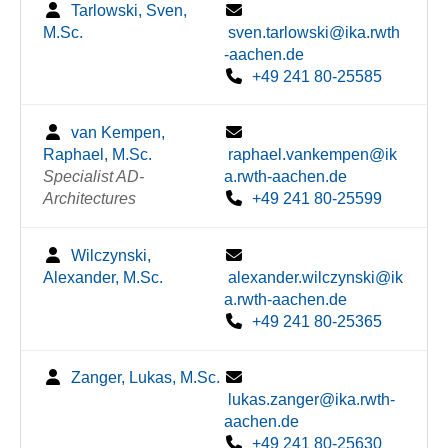
Tarlowski, Sven,
M.Sc.
sven.tarlowski@ika.rwth
-aachen.de
+49 241 80-25585
van Kempen,
Raphael, M.Sc.
raphael.vankempen@ik
Specialist AD-
a.rwth-aachen.de
Architectures
+49 241 80-25599
Wilczynski,
Alexander, M.Sc.
alexander.wilczynski@ik
a.rwth-aachen.de
+49 241 80-25365
Zanger, Lukas, M.Sc.
lukas.zanger@ika.rwth-
aachen.de
+49 241 80-25630