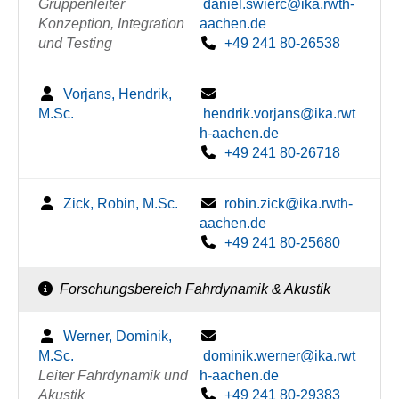
Gruppenleiter
daniel.swierc@ika.rwth-
Konzeption, Integration
aachen.de
und Testing
+49 241 80-26538
Vorjans, Hendrik,
M.Sc.
hendrik.vorjans@ika.rwt
h-aachen.de
+49 241 80-26718
Zick, Robin, M.Sc.
robin.zick@ika.rwth-
aachen.de
+49 241 80-25680
Forschungsbereich Fahrdynamik & Akustik
Werner, Dominik,
M.Sc.
dominik.werner@ika.rwt
Leiter Fahrdynamik und
h-aachen.de
Akustik
+49 241 80-29383