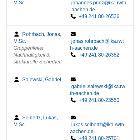
M.Sc.
johannes.prinz@ika.rwth
-aachen.de
+49 241 80-26536
Rohrbach, Jonas,
M.Sc.
jonas.rohrbach@ika.rwt
Gruppenleiter
h-aachen.de
Nachhaltigkeit &
+49 241 80-26382
strukturelle Sicherheit
Salewski, Gabriel
gabriel.salewski@ika.rw
th-aachen.de
+49 241 80-23550
Seibertz, Lukas,
M.Sc.
lukas.seibertz@ika.rwth-
aachen.de
+49 241 80-25701