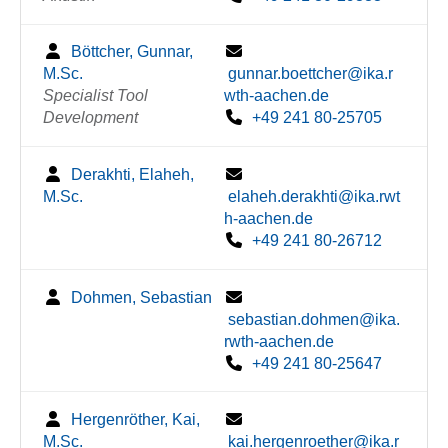
Böttcher, Gunnar,
M.Sc.
gunnar.boettcher@ika.r
Specialist Tool
wth-aachen.de
Development
+49 241 80-25705
Derakhti, Elaheh,
M.Sc.
elaheh.derakhti@ika.rwt
h-aachen.de
+49 241 80-26712
Dohmen, Sebastian
sebastian.dohmen@ika.
rwth-aachen.de
+49 241 80-25647
Hergenröther, Kai,
M.Sc.
kai.hergenroether@ika.r