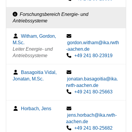
Forschungsbereich Energie- und
Antriebssysteme
Witham, Gordon,
M.Sc.
gordon.witham@ika.rwth
Leiter Energie- und
-aachen.de
Antriebssysteme
+49 241 80-23919
Basagoitia Vidal,
Jonatan, M.Sc.
jonatan.basagoitia@ika.
rwth-aachen.de
+49 241 80-25663
Horbach, Jens
jens.horbach@ika.rwth-
aachen.de
+49 241 80-25682