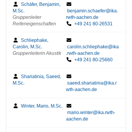
Schäfer, Benjamin,
M.Sc.
benjamin.schaefer@ika.
Gruppenleiter
rwth-aachen.de
Reifeneigenschaften
+49 241 80-26531
Schliephake,
Carolin, M.Sc.
carolin.schliephake@ika
Gruppenleiterin Akustik
.rwth-aachen.de
+49 241 80-25660
Shariatinia, Saeed,
M.Sc.
saeed.shariatinia@ika.r
wth-aachen.de
Winter, Mario, M.Sc.
mario.winter@ika.rwth-
aachen.de