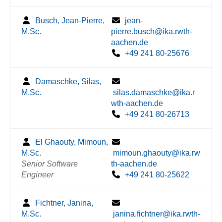
Busch, Jean-Pierre,
jean-
M.Sc.
pierre.busch@ika.rwth-
aachen.de
+49 241 80-25676
Damaschke, Silas,
M.Sc.
silas.damaschke@ika.r
wth-aachen.de
+49 241 80-26713
El Ghaouty, Mimoun,
M.Sc.
mimoun.ghaouty@ika.rw
Senior Software
th-aachen.de
Engineer
+49 241 80-25622
Fichtner, Janina,
M.Sc.
janina.fichtner@ika.rwth-