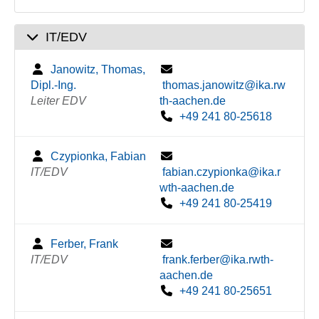
IT/EDV
Janowitz, Thomas,
Dipl.-Ing.
thomas.janowitz@ika.rw
Leiter EDV
th-aachen.de
+49 241 80-25618
Czypionka, Fabian
IT/EDV
fabian.czypionka@ika.r
wth-aachen.de
+49 241 80-25419
Ferber, Frank
IT/EDV
frank.ferber@ika.rwth-
aachen.de
+49 241 80-25651