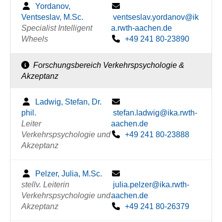
Yordanov,
Ventseslav, M.Sc.
ventseslav.yordanov@ik
Specialist Intelligent
a.rwth-aachen.de
Wheels
+49 241 80-23890
Forschungsbereich Verkehrspsychologie &
Akzeptanz
Ladwig, Stefan, Dr.
phil.
stefan.ladwig@ika.rwth-
Leiter
aachen.de
Verkehrspsychologie und
+49 241 80-23888
Akzeptanz
Pelzer, Julia, M.Sc.
stellv. Leiterin
julia.pelzer@ika.rwth-
Verkehrspsychologie und
aachen.de
Akzeptanz
+49 241 80-26379