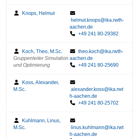
Knops, Helmut
helmut.knops@ika.rwth-
aachen.de
+49 241 80-29382
Koch, Theo, M.Sc.
theo.koch@ika.rwth-
Gruppenleiter Simulation
aachen.de
und Optimierung
+49 241 80-25690
Koss, Alexander,
M.Sc.
alexander.koss@ika.rwt
h-aachen.de
+49 241 80-25702
Kuhlmann, Linus,
M.Sc.
linus.kuhlmann@ika.rwt
h-aachen.de