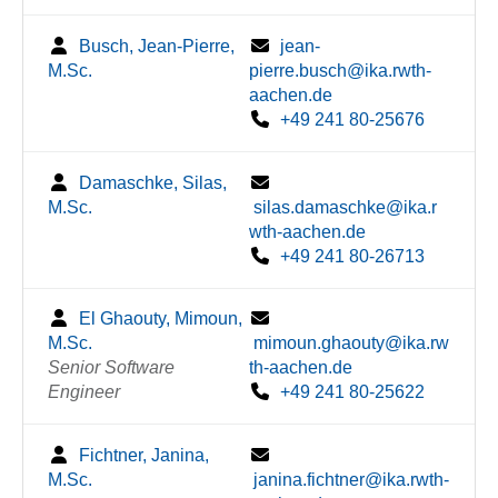
Busch, Jean-Pierre,
jean-
M.Sc.
pierre.busch@ika.rwth-
aachen.de
+49 241 80-25676
Damaschke, Silas,
M.Sc.
silas.damaschke@ika.r
wth-aachen.de
+49 241 80-26713
El Ghaouty, Mimoun,
M.Sc.
mimoun.ghaouty@ika.rw
Senior Software
th-aachen.de
Engineer
+49 241 80-25622
Fichtner, Janina,
M.Sc.
janina.fichtner@ika.rwth-