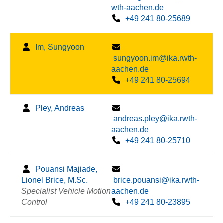
wth-aachen.de
+49 241 80-25689
Im, Sungyoon
sungyoon.im@ika.rwth-
aachen.de
+49 241 80-25694
Pley, Andreas
andreas.pley@ika.rwth-
aachen.de
+49 241 80-25710
Pouansi Majiade,
Lionel Brice, M.Sc.
brice.pouansi@ika.rwth-
Specialist Vehicle Motion
aachen.de
Control
+49 241 80-23895