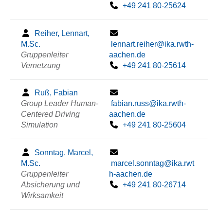
+49 241 80-25624
Reiher, Lennart,
M.Sc.
lennart.reiher@ika.rwth-
Gruppenleiter
aachen.de
Vernetzung
+49 241 80-25614
Ruß, Fabian
Group Leader Human-
fabian.russ@ika.rwth-
Centered Driving
aachen.de
Simulation
+49 241 80-25604
Sonntag, Marcel,
M.Sc.
marcel.sonntag@ika.rwt
Gruppenleiter
h-aachen.de
Absicherung und
+49 241 80-26714
Wirksamkeit