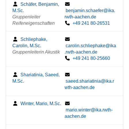
Schäfer, Benjamin,
M.Sc.
benjamin.schaefer@ika.
Gruppenleiter
rwth-aachen.de
Reifeneigenschaften
+49 241 80-26531
Schliephake,
Carolin, M.Sc.
carolin.schliephake@ika
Gruppenleiterin Akustik
.rwth-aachen.de
+49 241 80-25660
Shariatinia, Saeed,
M.Sc.
saeed.shariatinia@ika.r
wth-aachen.de
Winter, Mario, M.Sc.
mario.winter@ika.rwth-
aachen.de