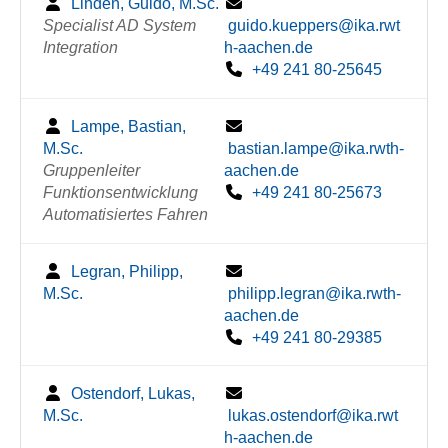
Linden, Guido, M.Sc.
Specialist AD System
guido.kueppers@ika.rwt
Integration
h-aachen.de
+49 241 80-25645
Lampe, Bastian,
M.Sc.
bastian.lampe@ika.rwth-
Gruppenleiter
aachen.de
Funktionsentwicklung
+49 241 80-25673
Automatisiertes Fahren
Legran, Philipp,
M.Sc.
philipp.legran@ika.rwth-
aachen.de
+49 241 80-29385
Ostendorf, Lukas,
M.Sc.
lukas.ostendorf@ika.rwt
h-aachen.de