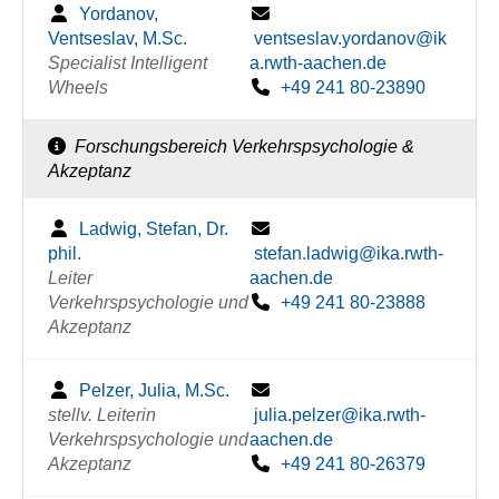
Yordanov,
Ventseslav, M.Sc.
ventseslav.yordanov@ik
Specialist Intelligent
a.rwth-aachen.de
Wheels
+49 241 80-23890
Forschungsbereich Verkehrspsychologie &
Akzeptanz
Ladwig, Stefan, Dr.
phil.
stefan.ladwig@ika.rwth-
Leiter
aachen.de
Verkehrspsychologie und
+49 241 80-23888
Akzeptanz
Pelzer, Julia, M.Sc.
stellv. Leiterin
julia.pelzer@ika.rwth-
Verkehrspsychologie und
aachen.de
Akzeptanz
+49 241 80-26379