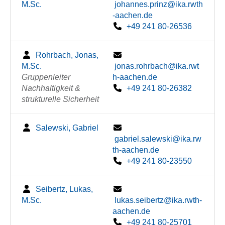
M.Sc.
johannes.prinz@ika.rwth
-aachen.de
+49 241 80-26536
Rohrbach, Jonas,
M.Sc.
jonas.rohrbach@ika.rwt
Gruppenleiter
h-aachen.de
Nachhaltigkeit &
+49 241 80-26382
strukturelle Sicherheit
Salewski, Gabriel
gabriel.salewski@ika.rw
th-aachen.de
+49 241 80-23550
Seibertz, Lukas,
M.Sc.
lukas.seibertz@ika.rwth-
aachen.de
+49 241 80-25701