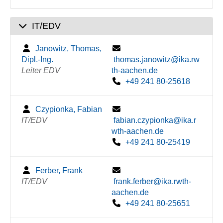
IT/EDV
Janowitz, Thomas,
Dipl.-Ing.
thomas.janowitz@ika.rw
Leiter EDV
th-aachen.de
+49 241 80-25618
Czypionka, Fabian
IT/EDV
fabian.czypionka@ika.r
wth-aachen.de
+49 241 80-25419
Ferber, Frank
IT/EDV
frank.ferber@ika.rwth-
aachen.de
+49 241 80-25651