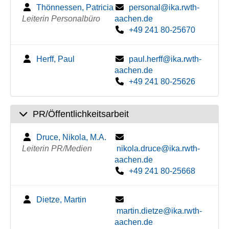
Thönnessen, Patricia
personal@ika.rwth-
Leiterin Personalbüro
aachen.de
+49 241 80-25670
Herff, Paul
paul.herff@ika.rwth-
aachen.de
+49 241 80-25626
PR/Öffentlichkeitsarbeit
Druce, Nikola, M.A.
Leiterin PR/Medien
nikola.druce@ika.rwth-
aachen.de
+49 241 80-25668
Dietze, Martin
martin.dietze@ika.rwth-
aachen.de