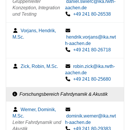
Gruppenleiter
daniel.swierc@ika.rwth-
Konzeption, Integration
aachen.de
und Testing
+49 241 80-26538
Vorjans, Hendrik,
M.Sc.
hendrik.vorjans@ika.rwt
h-aachen.de
+49 241 80-26718
Zick, Robin, M.Sc.
robin.zick@ika.rwth-
aachen.de
+49 241 80-25680
Forschungsbereich Fahrdynamik & Akustik
Werner, Dominik,
M.Sc.
dominik.werner@ika.rwt
Leiter Fahrdynamik und
h-aachen.de
Akustik
+49 241 80-29383