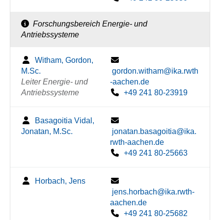
Forschungsbereich Energie- und
Antriebssysteme
Witham, Gordon,
M.Sc.
gordon.witham@ika.rwth
Leiter Energie- und
-aachen.de
Antriebssysteme
+49 241 80-23919
Basagoitia Vidal,
Jonatan, M.Sc.
jonatan.basagoitia@ika.
rwth-aachen.de
+49 241 80-25663
Horbach, Jens
jens.horbach@ika.rwth-
aachen.de
+49 241 80-25682