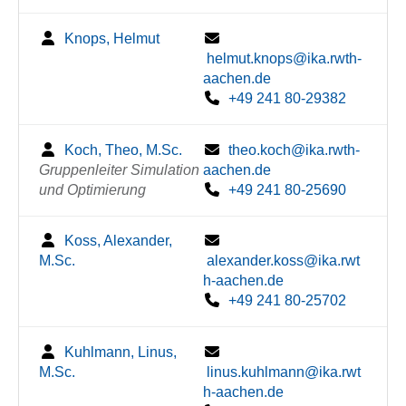
Knops, Helmut
helmut.knops@ika.rwth-
aachen.de
+49 241 80-29382
Koch, Theo, M.Sc.
theo.koch@ika.rwth-
Gruppenleiter Simulation
aachen.de
und Optimierung
+49 241 80-25690
Koss, Alexander,
M.Sc.
alexander.koss@ika.rwt
h-aachen.de
+49 241 80-25702
Kuhlmann, Linus,
M.Sc.
linus.kuhlmann@ika.rwt
h-aachen.de