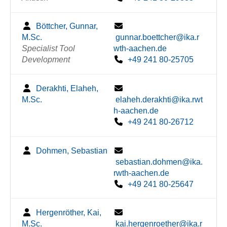
Böttcher, Gunnar,
M.Sc.
gunnar.boettcher@ika.r
Specialist Tool
wth-aachen.de
Development
+49 241 80-25705
Derakhti, Elaheh,
M.Sc.
elaheh.derakhti@ika.rwt
h-aachen.de
+49 241 80-26712
Dohmen, Sebastian
sebastian.dohmen@ika.
rwth-aachen.de
+49 241 80-25647
Hergenröther, Kai,
M.Sc.
kai.hergenroether@ika.r