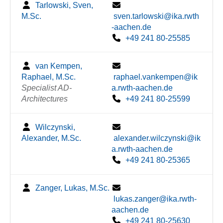
Tarlowski, Sven,
M.Sc.
sven.tarlowski@ika.rwth
-aachen.de
+49 241 80-25585
van Kempen,
Raphael, M.Sc.
raphael.vankempen@ik
Specialist AD-
a.rwth-aachen.de
Architectures
+49 241 80-25599
Wilczynski,
Alexander, M.Sc.
alexander.wilczynski@ik
a.rwth-aachen.de
+49 241 80-25365
Zanger, Lukas, M.Sc.
lukas.zanger@ika.rwth-
aachen.de
+49 241 80-25630