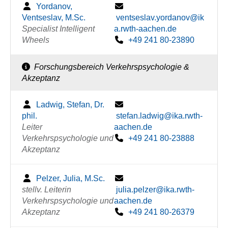
Yordanov,
Ventseslav, M.Sc.
ventseslav.yordanov@ik
Specialist Intelligent
a.rwth-aachen.de
Wheels
+49 241 80-23890
Forschungsbereich Verkehrspsychologie &
Akzeptanz
Ladwig, Stefan, Dr.
phil.
stefan.ladwig@ika.rwth-
Leiter
aachen.de
Verkehrspsychologie und
+49 241 80-23888
Akzeptanz
Pelzer, Julia, M.Sc.
stellv. Leiterin
julia.pelzer@ika.rwth-
Verkehrspsychologie und
aachen.de
Akzeptanz
+49 241 80-26379