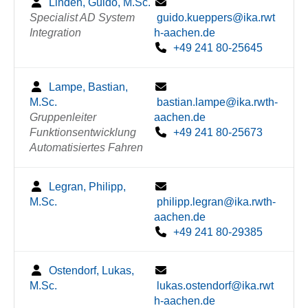
Linden, Guido, M.Sc.
Specialist AD System
guido.kueppers@ika.rwt
Integration
h-aachen.de
+49 241 80-25645
Lampe, Bastian,
M.Sc.
bastian.lampe@ika.rwth-
Gruppenleiter
aachen.de
Funktionsentwicklung
+49 241 80-25673
Automatisiertes Fahren
Legran, Philipp,
M.Sc.
philipp.legran@ika.rwth-
aachen.de
+49 241 80-29385
Ostendorf, Lukas,
M.Sc.
lukas.ostendorf@ika.rwt
h-aachen.de