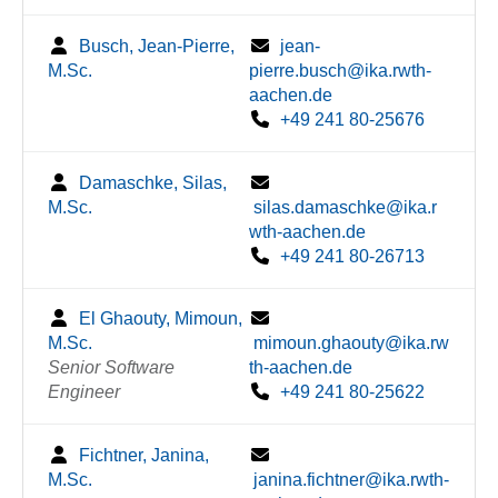
Busch, Jean-Pierre,
jean-
M.Sc.
pierre.busch@ika.rwth-
aachen.de
+49 241 80-25676
Damaschke, Silas,
M.Sc.
silas.damaschke@ika.r
wth-aachen.de
+49 241 80-26713
El Ghaouty, Mimoun,
M.Sc.
mimoun.ghaouty@ika.rw
Senior Software
th-aachen.de
Engineer
+49 241 80-25622
Fichtner, Janina,
M.Sc.
janina.fichtner@ika.rwth-