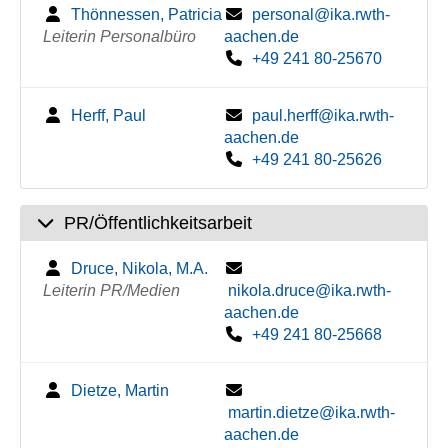
Thönnessen, Patricia
personal@ika.rwth-
Leiterin Personalbüro
aachen.de
+49 241 80-25670
Herff, Paul
paul.herff@ika.rwth-
aachen.de
+49 241 80-25626
PR/Öffentlichkeitsarbeit
Druce, Nikola, M.A.
Leiterin PR/Medien
nikola.druce@ika.rwth-
aachen.de
+49 241 80-25668
Dietze, Martin
martin.dietze@ika.rwth-
aachen.de