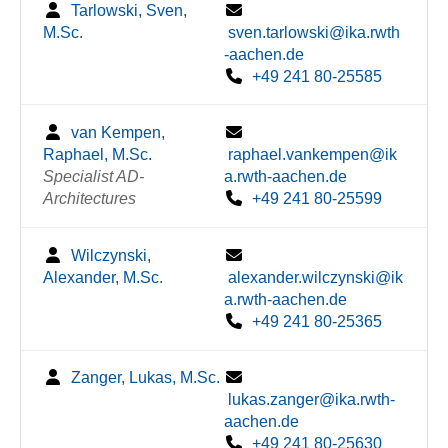
Tarlowski, Sven,
M.Sc.
sven.tarlowski@ika.rwth
-aachen.de
+49 241 80-25585
van Kempen,
Raphael, M.Sc.
raphael.vankempen@ik
Specialist AD-
a.rwth-aachen.de
Architectures
+49 241 80-25599
Wilczynski,
Alexander, M.Sc.
alexander.wilczynski@ik
a.rwth-aachen.de
+49 241 80-25365
Zanger, Lukas, M.Sc.
lukas.zanger@ika.rwth-
aachen.de
+49 241 80-25630