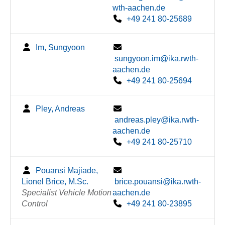
wth-aachen.de
+49 241 80-25689
Im, Sungyoon
sungyoon.im@ika.rwth-
aachen.de
+49 241 80-25694
Pley, Andreas
andreas.pley@ika.rwth-
aachen.de
+49 241 80-25710
Pouansi Majiade,
Lionel Brice, M.Sc.
brice.pouansi@ika.rwth-
Specialist Vehicle Motion
aachen.de
Control
+49 241 80-23895