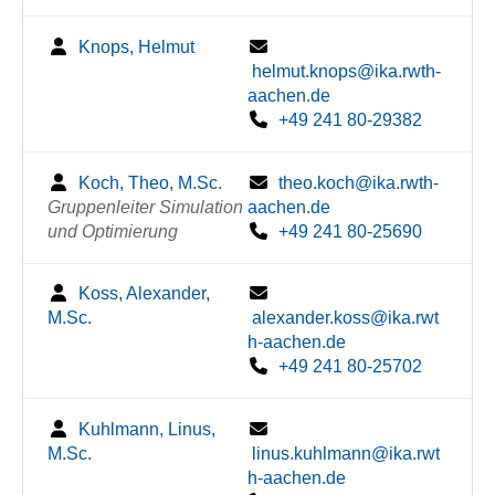
Knops, Helmut
helmut.knops@ika.rwth-
aachen.de
+49 241 80-29382
Koch, Theo, M.Sc.
theo.koch@ika.rwth-
Gruppenleiter Simulation
aachen.de
und Optimierung
+49 241 80-25690
Koss, Alexander,
M.Sc.
alexander.koss@ika.rwt
h-aachen.de
+49 241 80-25702
Kuhlmann, Linus,
M.Sc.
linus.kuhlmann@ika.rwt
h-aachen.de