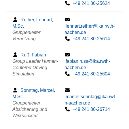
+49 241 80-25624
Reiher, Lennart,
M.Sc.
lennart.reiher@ika.rwth-
Gruppenleiter
aachen.de
Vernetzung
+49 241 80-25614
Ruß, Fabian
Group Leader Human-
fabian.russ@ika.rwth-
Centered Driving
aachen.de
Simulation
+49 241 80-25604
Sonntag, Marcel,
M.Sc.
marcel.sonntag@ika.rwt
Gruppenleiter
h-aachen.de
Absicherung und
+49 241 80-26714
Wirksamkeit