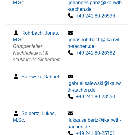
M.Sc.
johannes.prinz@ika.rwth
-aachen.de
+49 241 80-26536
Rohrbach, Jonas,
M.Sc.
jonas.rohrbach@ika.rwt
Gruppenleiter
h-aachen.de
Nachhaltigkeit &
+49 241 80-26382
strukturelle Sicherheit
Salewski, Gabriel
gabriel.salewski@ika.rw
th-aachen.de
+49 241 80-23550
Seibertz, Lukas,
M.Sc.
lukas.seibertz@ika.rwth-
aachen.de
+49 241 80-25701