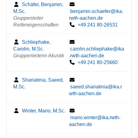
Schäfer, Benjamin,
M.Sc.
benjamin.schaefer@ika.
Gruppenleiter
rwth-aachen.de
Reifeneigenschaften
+49 241 80-26531
Schliephake,
Carolin, M.Sc.
carolin.schliephake@ika
Gruppenleiterin Akustik
.rwth-aachen.de
+49 241 80-25660
Shariatinia, Saeed,
M.Sc.
saeed.shariatinia@ika.r
wth-aachen.de
Winter, Mario, M.Sc.
mario.winter@ika.rwth-
aachen.de