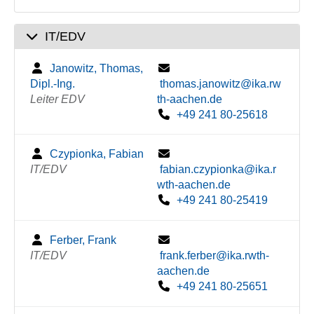
IT/EDV
Janowitz, Thomas,
Dipl.-Ing.
thomas.janowitz@ika.rw
Leiter EDV
th-aachen.de
+49 241 80-25618
Czypionka, Fabian
IT/EDV
fabian.czypionka@ika.r
wth-aachen.de
+49 241 80-25419
Ferber, Frank
IT/EDV
frank.ferber@ika.rwth-
aachen.de
+49 241 80-25651