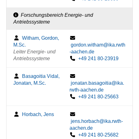
Forschungsbereich Energie- und
Antriebssysteme
Witham, Gordon,
M.Sc.
gordon.witham@ika.rwth
Leiter Energie- und
-aachen.de
Antriebssysteme
+49 241 80-23919
Basagoitia Vidal,
Jonatan, M.Sc.
jonatan.basagoitia@ika.
rwth-aachen.de
+49 241 80-25663
Horbach, Jens
jens.horbach@ika.rwth-
aachen.de
+49 241 80-25682