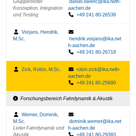
Gruppenleiter
daniel.swierc@ika.rwth-
Konzeption, Integration
aachen.de
und Testing
+49 241 80-26538
Vorjans, Hendrik,
M.Sc.
hendrik.vorjans@ika.rwt
h-aachen.de
+49 241 80-26718
Zick, Robin, M.Sc.
robin.zick@ika.rwth-
aachen.de
+49 241 80-25680
Forschungsbereich Fahrdynamik & Akustik
Werner, Dominik,
M.Sc.
dominik.werner@ika.rwt
Leiter Fahrdynamik und
h-aachen.de
Akustik
+49 241 80-29383