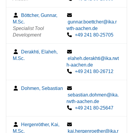
Böttcher, Gunnar,
M.Sc.
gunnar.boettcher@ika.r
Specialist Tool
wth-aachen.de
Development
+49 241 80-25705
Derakhti, Elaheh,
M.Sc.
elaheh.derakhti@ika.rwt
h-aachen.de
+49 241 80-26712
Dohmen, Sebastian
sebastian.dohmen@ika.
rwth-aachen.de
+49 241 80-25647
Hergenröther, Kai,
M.Sc.
kai.hergenroether@ika.r