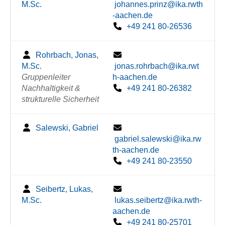
M.Sc.
johannes.prinz@ika.rwth
-aachen.de
+49 241 80-26536
Rohrbach, Jonas,
M.Sc.
jonas.rohrbach@ika.rwt
Gruppenleiter
h-aachen.de
Nachhaltigkeit &
+49 241 80-26382
strukturelle Sicherheit
Salewski, Gabriel
gabriel.salewski@ika.rw
th-aachen.de
+49 241 80-23550
Seibertz, Lukas,
M.Sc.
lukas.seibertz@ika.rwth-
aachen.de
+49 241 80-25701