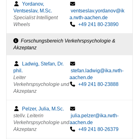
Yordanov,
Ventseslav, M.Sc.
ventseslav.yordanov@ik
Specialist Intelligent
a.rwth-aachen.de
Wheels
+49 241 80-23890
Forschungsbereich Verkehrspsychologie &
Akzeptanz
Ladwig, Stefan, Dr.
phil.
stefan.ladwig@ika.rwth-
Leiter
aachen.de
Verkehrspsychologie und
+49 241 80-23888
Akzeptanz
Pelzer, Julia, M.Sc.
stellv. Leiterin
julia.pelzer@ika.rwth-
Verkehrspsychologie und
aachen.de
Akzeptanz
+49 241 80-26379