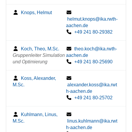
Knops, Helmut
helmut.knops@ika.rwth-
aachen.de
+49 241 80-29382
Koch, Theo, M.Sc.
theo.koch@ika.rwth-
Gruppenleiter Simulation
aachen.de
und Optimierung
+49 241 80-25690
Koss, Alexander,
M.Sc.
alexander.koss@ika.rwt
h-aachen.de
+49 241 80-25702
Kuhlmann, Linus,
M.Sc.
linus.kuhlmann@ika.rwt
h-aachen.de