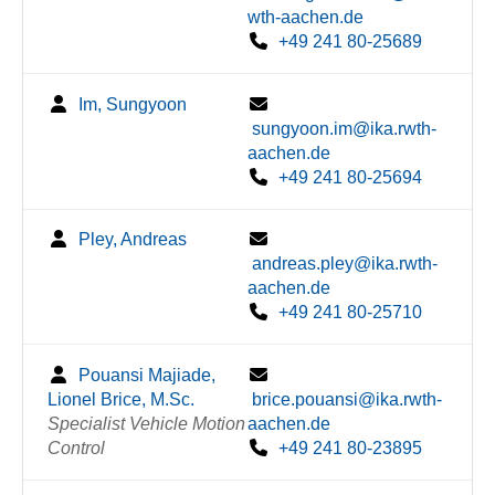
wth-aachen.de
+49 241 80-25689
Im, Sungyoon
sungyoon.im@ika.rwth-
aachen.de
+49 241 80-25694
Pley, Andreas
andreas.pley@ika.rwth-
aachen.de
+49 241 80-25710
Pouansi Majiade,
Lionel Brice, M.Sc.
brice.pouansi@ika.rwth-
Specialist Vehicle Motion
aachen.de
Control
+49 241 80-23895