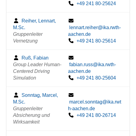
+49 241 80-25624
Reiher, Lennart,
M.Sc.
lennart.reiher@ika.rwth-
Gruppenleiter
aachen.de
Vernetzung
+49 241 80-25614
Ruß, Fabian
Group Leader Human-
fabian.russ@ika.rwth-
Centered Driving
aachen.de
Simulation
+49 241 80-25604
Sonntag, Marcel,
M.Sc.
marcel.sonntag@ika.rwt
Gruppenleiter
h-aachen.de
Absicherung und
+49 241 80-26714
Wirksamkeit