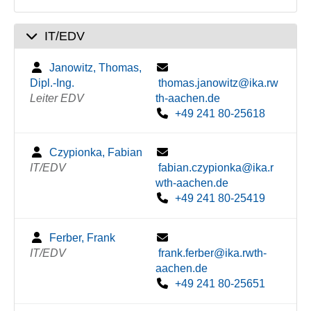
IT/EDV
Janowitz, Thomas,
Dipl.-Ing.
thomas.janowitz@ika.rw
Leiter EDV
th-aachen.de
+49 241 80-25618
Czypionka, Fabian
IT/EDV
fabian.czypionka@ika.r
wth-aachen.de
+49 241 80-25419
Ferber, Frank
IT/EDV
frank.ferber@ika.rwth-
aachen.de
+49 241 80-25651