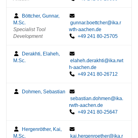
Böttcher, Gunnar,
M.Sc.
gunnar.boettcher@ika.r
Specialist Tool
wth-aachen.de
Development
+49 241 80-25705
Derakhti, Elaheh,
M.Sc.
elaheh.derakhti@ika.rwt
h-aachen.de
+49 241 80-26712
Dohmen, Sebastian
sebastian.dohmen@ika.
rwth-aachen.de
+49 241 80-25647
Hergenröther, Kai,
M.Sc.
kai.hergenroether@ika.r