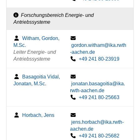
Forschungsbereich Energie- und
Antriebssysteme
Witham, Gordon,
M.Sc.
gordon.witham@ika.rwth
Leiter Energie- und
-aachen.de
Antriebssysteme
+49 241 80-23919
Basagoitia Vidal,
Jonatan, M.Sc.
jonatan.basagoitia@ika.
rwth-aachen.de
+49 241 80-25663
Horbach, Jens
jens.horbach@ika.rwth-
aachen.de
+49 241 80-25682