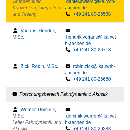
Gruppenleiter
daniel.swierc@ika.rwth-
Konzeption, Integration
aachen.de
und Testing
+49 241 80-26538
Vorjans, Hendrik,
M.Sc.
hendrik.vorjans@ika.rwt
h-aachen.de
+49 241 80-26718
Zick, Robin, M.Sc.
robin.zick@ika.rwth-
aachen.de
+49 241 80-25680
Forschungsbereich Fahrdynamik & Akustik
Werner, Dominik,
M.Sc.
dominik.werner@ika.rwt
Leiter Fahrdynamik und
h-aachen.de
Akustik
+49 241 80-29383