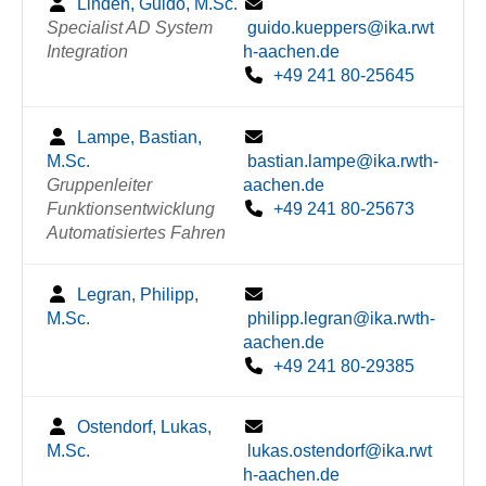
Linden, Guido, M.Sc.
Specialist AD System
guido.kueppers@ika.rwt
Integration
h-aachen.de
+49 241 80-25645
Lampe, Bastian,
M.Sc.
bastian.lampe@ika.rwth-
Gruppenleiter
aachen.de
Funktionsentwicklung
+49 241 80-25673
Automatisiertes Fahren
Legran, Philipp,
M.Sc.
philipp.legran@ika.rwth-
aachen.de
+49 241 80-29385
Ostendorf, Lukas,
M.Sc.
lukas.ostendorf@ika.rwt
h-aachen.de