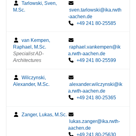
Tarlowski, Sven,
M.Sc.
sven.tarlowski@ika.rwth
-aachen.de
+49 241 80-25585
van Kempen,
Raphael, M.Sc.
raphael.vankempen@ik
Specialist AD-
a.rwth-aachen.de
Architectures
+49 241 80-25599
Wilczynski,
Alexander, M.Sc.
alexander.wilczynski@ik
a.rwth-aachen.de
+49 241 80-25365
Zanger, Lukas, M.Sc.
lukas.zanger@ika.rwth-
aachen.de
+49 241 80-25630