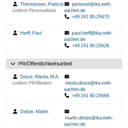
Thönnessen, Patricia
personal@ika.rwth-
Leiterin Personalbüro
aachen.de
+49 241 80-25670
Herff, Paul
paul.herff@ika.rwth-
aachen.de
+49 241 80-25626
PR/Öffentlichkeitsarbeit
Druce, Nikola, M.A.
Leiterin PR/Medien
nikola.druce@ika.rwth-
aachen.de
+49 241 80-25668
Dietze, Martin
martin.dietze@ika.rwth-
aachen.de