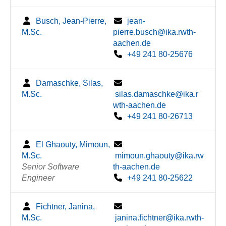
Busch, Jean-Pierre,
jean-
M.Sc.
pierre.busch@ika.rwth-
aachen.de
+49 241 80-25676
Damaschke, Silas,
M.Sc.
silas.damaschke@ika.r
wth-aachen.de
+49 241 80-26713
El Ghaouty, Mimoun,
M.Sc.
mimoun.ghaouty@ika.rw
Senior Software
th-aachen.de
Engineer
+49 241 80-25622
Fichtner, Janina,
M.Sc.
janina.fichtner@ika.rwth-