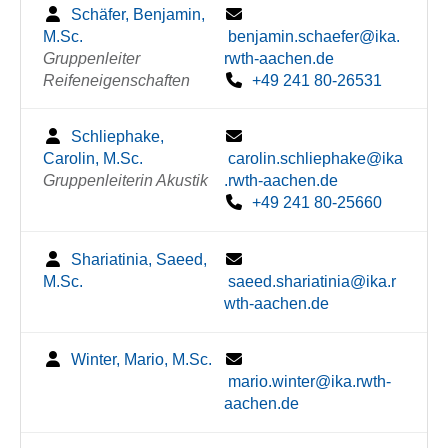
Schäfer, Benjamin,
M.Sc.
benjamin.schaefer@ika.
Gruppenleiter
rwth-aachen.de
Reifeneigenschaften
+49 241 80-26531
Schliephake,
Carolin, M.Sc.
carolin.schliephake@ika
Gruppenleiterin Akustik
.rwth-aachen.de
+49 241 80-25660
Shariatinia, Saeed,
M.Sc.
saeed.shariatinia@ika.r
wth-aachen.de
Winter, Mario, M.Sc.
mario.winter@ika.rwth-
aachen.de