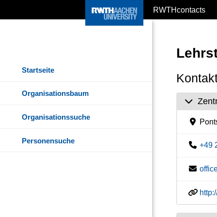
RWTHcontacts
Lehrst
Startseite
Kontakt
Organisationsbaum
Zent
Organisationssuche
Pont
Personensuche
+49 
offi
http: