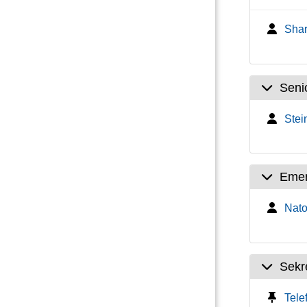
Shar
Seni
Stein
Emer
Natou
Sekre
Tele