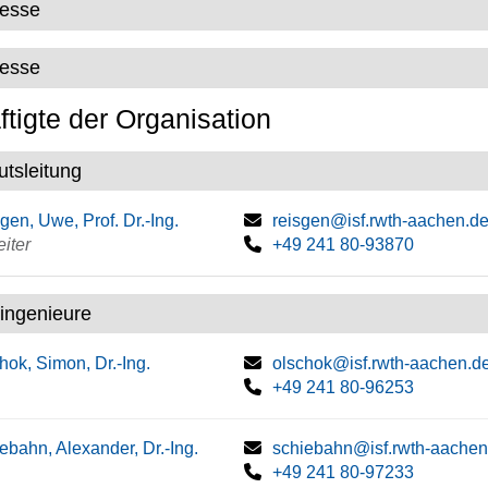
resse
resse
tigte der Organisation
tutsleitung
gen, Uwe, Prof. Dr.-Ing.
reisgen@isf.rwth-aachen.d
eiter
+49 241 80-93870
ingenieure
hok, Simon, Dr.-Ing.
olschok@isf.rwth-aachen.d
+49 241 80-96253
ebahn, Alexander, Dr.-Ing.
schiebahn@isf.rwth-aachen
+49 241 80-97233