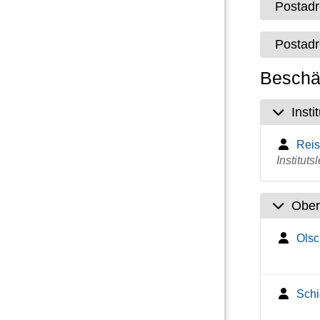
Postad
Postad
Beschäf
Insti
Reis
Institutsl
Ober
Olsc
Schi