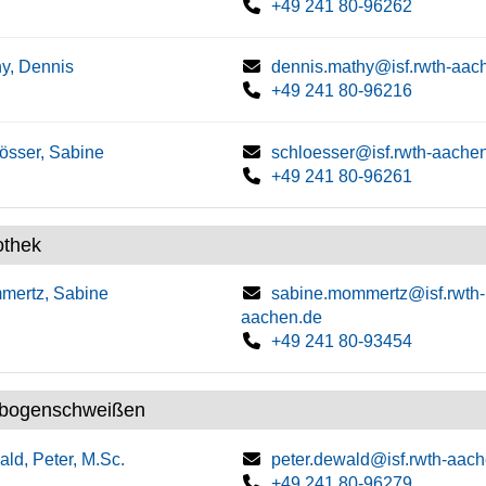
+49 241 80-96262
y, Dennis
dennis.mathy@isf.rwth-aac
+49 241 80-96216
össer, Sabine
schloesser@isf.rwth-aache
+49 241 80-96261
othek
mertz, Sabine
sabine.mommertz@isf.rwth-
aachen.de
+49 241 80-93454
tbogenschweißen
ld, Peter, M.Sc.
peter.dewald@isf.rwth-aac
+49 241 80-96279