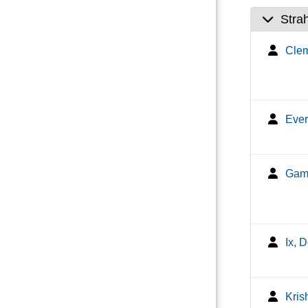
Stra
Clem
Ever
Game
Ix, 
Kris