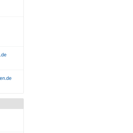
.de
hen.de