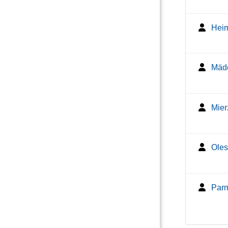
Heim
Mäde
Mier
Oles
Parm