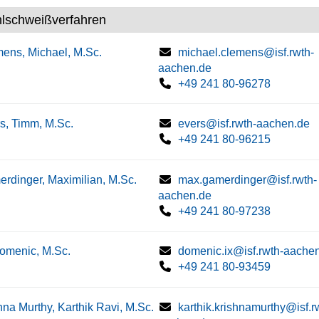
hlschweißverfahren
ens, Michael, M.Sc.
michael.clemens@isf.rwth-
aachen.de
+49 241 80-96278
s, Timm, M.Sc.
evers@isf.rwth-aachen.de
+49 241 80-96215
rdinger, Maximilian, M.Sc.
max.gamerdinger@isf.rwth-
aachen.de
+49 241 80-97238
Domenic, M.Sc.
domenic.ix@isf.rwth-aache
+49 241 80-93459
hna Murthy, Karthik Ravi, M.Sc.
karthik.krishnamurthy@isf.r