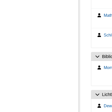
Math
Schl
Bibli
Mom
Lich
Dewa