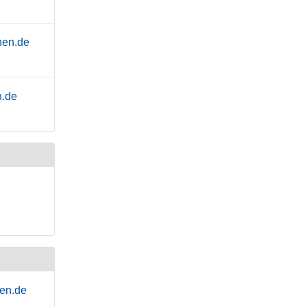
hen.de
n.de
hen.de