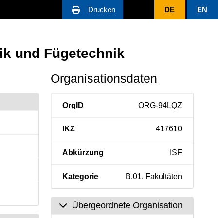
Drucken
DE
EN
nik und Fügetechnik
Organisationsdaten
OrgID
ORG-94LQZ
IKZ
417610
Abkürzung
ISF
Kategorie
B.01. Fakultäten
Übergeordnete Organisation