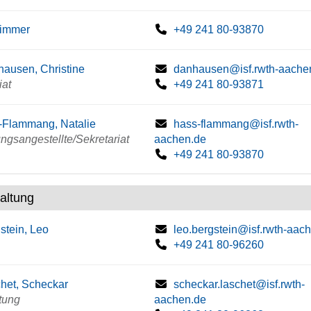
zimmer
+49 241 80-93870
ausen, Christine
danhausen@isf.rwth-aache
iat
+49 241 80-93871
Flammang, Natalie
hass-flammang@isf.rwth-
ngsangestellte/Sekretariat
aachen.de
+49 241 80-93870
altung
stein, Leo
leo.bergstein@isf.rwth-aac
+49 241 80-96260
het, Scheckar
scheckar.laschet@isf.rwth-
tung
aachen.de