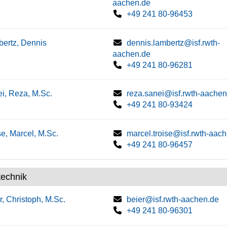
aachen.de
+49 241 80-96453
ertz, Dennis
dennis.lambertz@isf.rwth-
aachen.de
+49 241 80-96281
i, Reza, M.Sc.
reza.sanei@isf.rwth-aachen
+49 241 80-93424
se, Marcel, M.Sc.
marcel.troise@isf.rwth-aac
+49 241 80-96457
technik
r, Christoph, M.Sc.
beier@isf.rwth-aachen.de
+49 241 80-96301