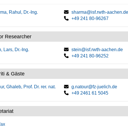
ma, Rahul, Dr.-Ing.
sharma@isf.rwth-aachen.d
+49 241 80-96267
or Researcher
, Lars, Dr.-Ing.
stein@isf.rwth-aachen.de
+49 241 80-96252
iti & Gäste
r, Ghaleb, Prof. Dr. rer. nat.
g.natour@fz-juelich.de
+49 2461 61 5045
tariat
fax