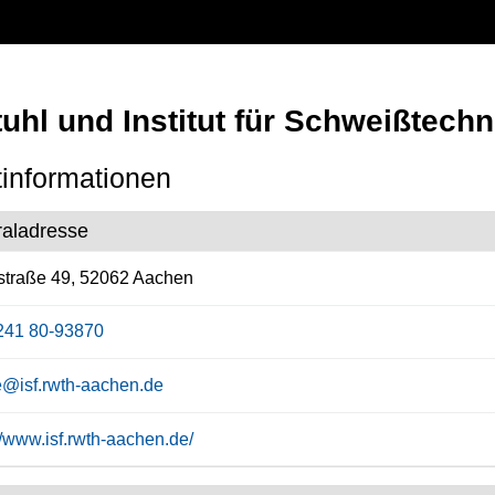
uhl und Institut für Schweißtech
informationen
raladresse
straße 49, 52062 Aachen
241 80-93870
ce@isf.rwth-aachen.de
//www.isf.rwth-aachen.de/