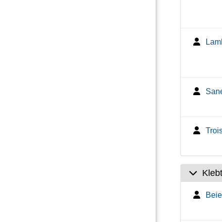
Lamb
Sane
Troi
Kleb
Beie