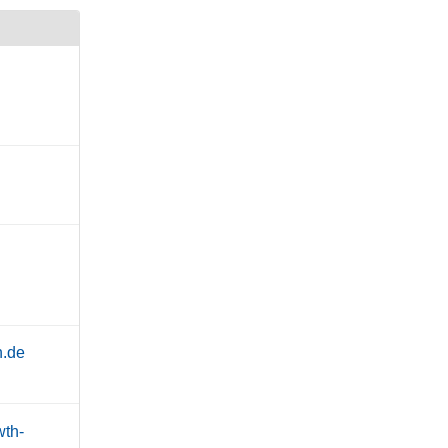
n.de
wth-