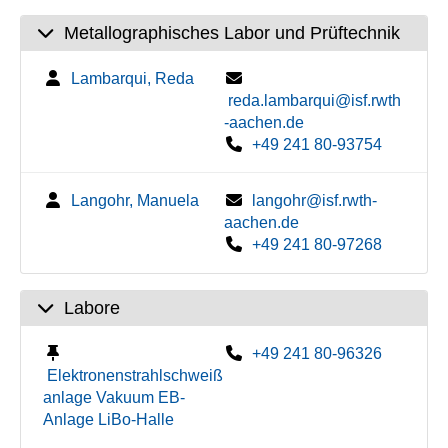
Metallographisches Labor und Prüftechnik
Lambarqui, Reda
reda.lambarqui@isf.rwth
-aachen.de
+49 241 80-93754
Langohr, Manuela
langohr@isf.rwth-
aachen.de
+49 241 80-97268
Labore
+49 241 80-96326
Elektronenstrahlschweiß
anlage Vakuum EB-
Anlage LiBo-Halle