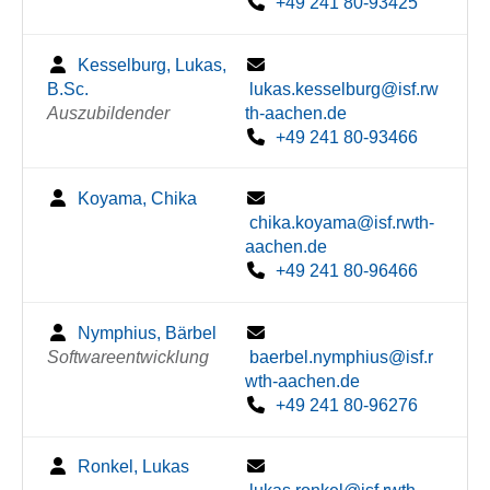
+49 241 80-93425
Kesselburg, Lukas,
B.Sc.
lukas.kesselburg@isf.rw
Auszubildender
th-aachen.de
+49 241 80-93466
Koyama, Chika
chika.koyama@isf.rwth-
aachen.de
+49 241 80-96466
Nymphius, Bärbel
Softwareentwicklung
baerbel.nymphius@isf.r
wth-aachen.de
+49 241 80-96276
Ronkel, Lukas