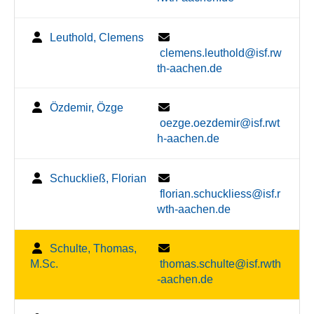
Leuthold, Clemens
clemens.leuthold@isf.rw
th-aachen.de
Özdemir, Özge
oezge.oezdemir@isf.rwt
h-aachen.de
Schuckließ, Florian
florian.schuckliess@isf.r
wth-aachen.de
Schulte, Thomas,
M.Sc.
thomas.schulte@isf.rwth
-aachen.de