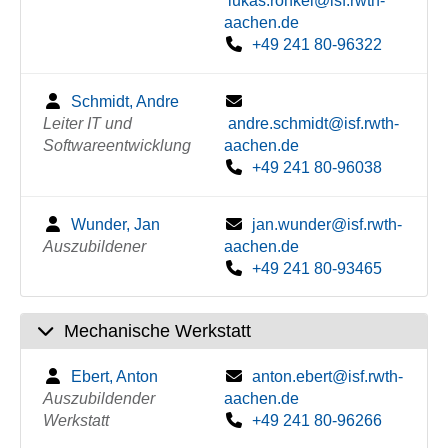
lukas.ronkel@isf.rwth-
aachen.de
+49 241 80-96322
Schmidt, Andre
Leiter IT und
andre.schmidt@isf.rwth-
Softwareentwicklung
aachen.de
+49 241 80-96038
Wunder, Jan
jan.wunder@isf.rwth-
Auszubildener
aachen.de
+49 241 80-93465
Mechanische Werkstatt
Ebert, Anton
anton.ebert@isf.rwth-
Auszubildender
aachen.de
Werkstatt
+49 241 80-96266