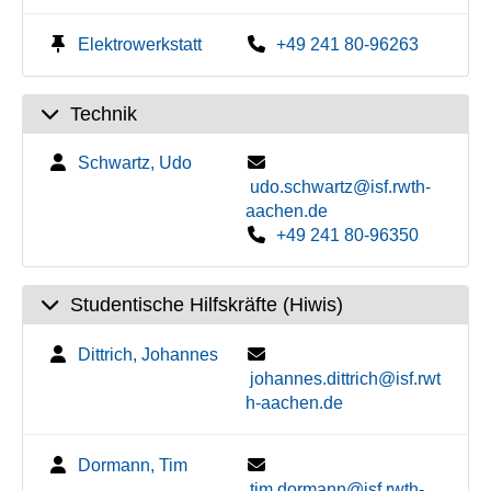
Elektrowerkstatt
+49 241 80-96263
Technik
Schwartz, Udo
udo.schwartz@isf.rwth-
aachen.de
+49 241 80-96350
Studentische Hilfskräfte (Hiwis)
Dittrich, Johannes
johannes.dittrich@isf.rwt
h-aachen.de
Dormann, Tim
tim.dormann@isf.rwth-