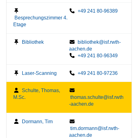
+49 241 80-96389
Besprechungszimmer 4.
Etage
Bibliothek
bibliothek@isf.rwth-
aachen.de
+49 241 80-96349
Laser-Scanning
+49 241 80-97236
Schulte, Thomas,
M.Sc.
thomas.schulte@isf.rwth
-aachen.de
Dormann, Tim
tim.dormann@isf.rwth-
aachen.de