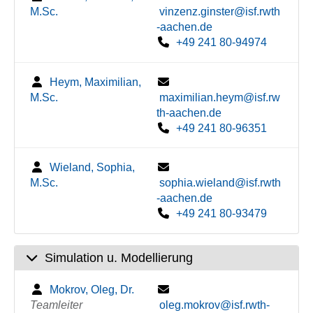
M.Sc.
vinzenz.ginster@isf.rwth
-aachen.de
+49 241 80-94974
Heym, Maximilian,
M.Sc.
maximilian.heym@isf.rw
th-aachen.de
+49 241 80-96351
Wieland, Sophia,
M.Sc.
sophia.wieland@isf.rwth
-aachen.de
+49 241 80-93479
Simulation u. Modellierung
Mokrov, Oleg, Dr.
Teamleiter
oleg.mokrov@isf.rwth-