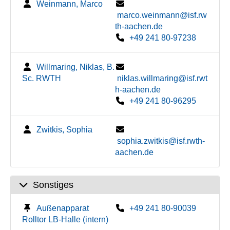
Weinmann, Marco
marco.weinmann@isf.rw
th-aachen.de
+49 241 80-97238
Willmaring, Niklas, B.
Sc. RWTH
niklas.willmaring@isf.rwt
h-aachen.de
+49 241 80-96295
Zwitkis, Sophia
sophia.zwitkis@isf.rwth-
aachen.de
Sonstiges
Außenapparat
+49 241 80-90039
Rolltor LB-Halle (intern)