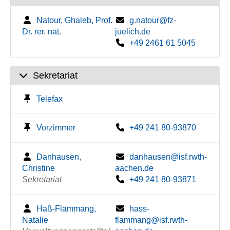
Natour, Ghaleb, Prof.
g.natour@fz-
Dr. rer. nat.
juelich.de
+49 2461 61 5045
Sekretariat
Telefax
Vorzimmer
+49 241 80-93870
Danhausen,
danhausen@isf.rwth-
Christine
aachen.de
Sekretariat
+49 241 80-93871
Haß-Flammang,
hass-
Natalie
flammang@isf.rwth-