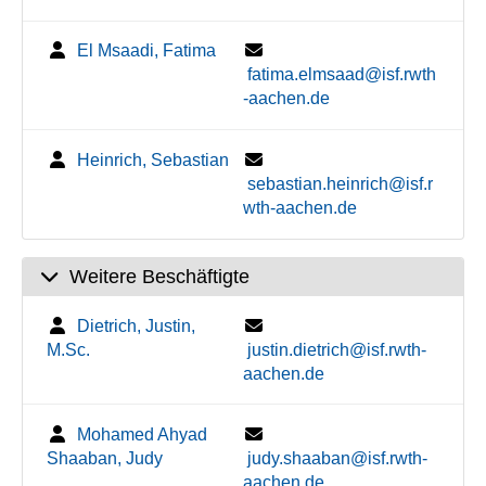
El Msaadi, Fatima
fatima.elmsaad@isf.rwth
-aachen.de
Heinrich, Sebastian
sebastian.heinrich@isf.r
wth-aachen.de
Weitere Beschäftigte
Dietrich, Justin,
M.Sc.
justin.dietrich@isf.rwth-
aachen.de
Mohamed Ahyad
Shaaban, Judy
judy.shaaban@isf.rwth-
aachen.de