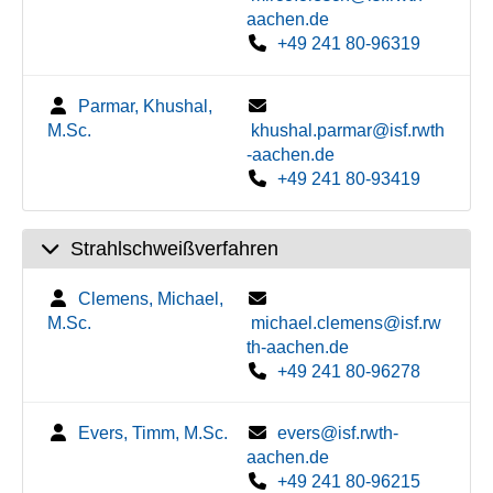
aachen.de
+49 241 80-96319
Parmar, Khushal,
M.Sc.
khushal.parmar@isf.rwth
-aachen.de
+49 241 80-93419
Strahlschweißverfahren
Clemens, Michael,
M.Sc.
michael.clemens@isf.rw
th-aachen.de
+49 241 80-96278
Evers, Timm, M.Sc.
evers@isf.rwth-
aachen.de
+49 241 80-96215