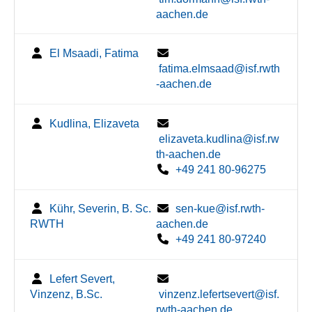
aachen.de
El Msaadi, Fatima
fatima.elmsaad@isf.rwth
-aachen.de
Kudlina, Elizaveta
elizaveta.kudlina@isf.rw
th-aachen.de
+49 241 80-96275
Kühr, Severin, B. Sc.
sen-kue@isf.rwth-
RWTH
aachen.de
+49 241 80-97240
Lefert Severt,
Vinzenz, B.Sc.
vinzenz.lefertsevert@isf.
rwth-aachen.de