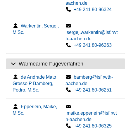
aachen.de
+49 241 80-96324
Warkentin, Sergej,
M.Sc.
sergej.warkentin@isf.rwt
h-aachen.de
+49 241 80-96263
Wärmearme Fügeverfahren
de Andrade Mato
bamberg@isf.rwth-
Grosso P Bamberg,
aachen.de
Pedro, M.Sc.
+49 241 80-96251
Epperlein, Maike,
M.Sc.
maike.epperlein@isf.rwt
h-aachen.de
+49 241 80-96325