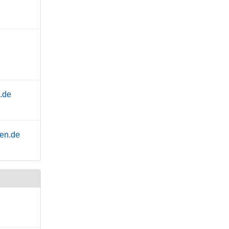
.de
hen.de