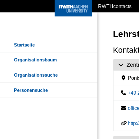
RWTHcontacts
Lehrst
Startseite
Kontakt
Organisationsbaum
Zent
Organisationssuche
Pont
Personensuche
+49 
offi
http: