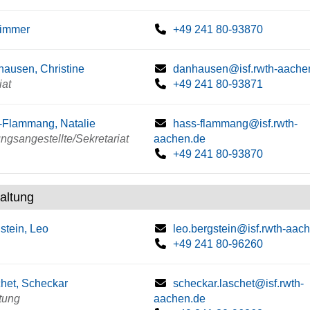
zimmer
+49 241 80-93870
ausen, Christine
danhausen@isf.rwth-aache
iat
+49 241 80-93871
Flammang, Natalie
hass-flammang@isf.rwth-
ngsangestellte/Sekretariat
aachen.de
+49 241 80-93870
altung
stein, Leo
leo.bergstein@isf.rwth-aac
+49 241 80-96260
het, Scheckar
scheckar.laschet@isf.rwth-
tung
aachen.de