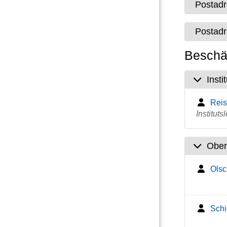
Postad
Postad
Beschäf
Insti
Reis
Institutsl
Ober
Olsc
Schi