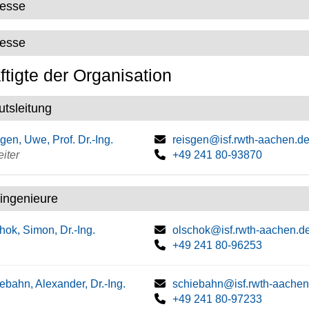
resse
resse
tigte der Organisation
tutsleitung
gen, Uwe, Prof. Dr.-Ing.
reisgen@isf.rwth-aachen.d
eiter
+49 241 80-93870
ingenieure
hok, Simon, Dr.-Ing.
olschok@isf.rwth-aachen.d
+49 241 80-96253
ebahn, Alexander, Dr.-Ing.
schiebahn@isf.rwth-aachen
+49 241 80-97233