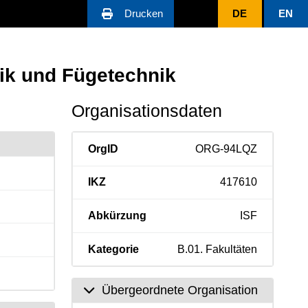
Drucken
DE
EN
nik und Fügetechnik
Organisationsdaten
OrgID
ORG-94LQZ
IKZ
417610
Abkürzung
ISF
Kategorie
B.01. Fakultäten
Übergeordnete Organisation