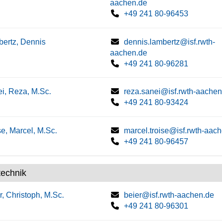
aachen.de
+49 241 80-96453
ertz, Dennis
dennis.lambertz@isf.rwth-
aachen.de
+49 241 80-96281
i, Reza, M.Sc.
reza.sanei@isf.rwth-aachen
+49 241 80-93424
se, Marcel, M.Sc.
marcel.troise@isf.rwth-aac
+49 241 80-96457
technik
r, Christoph, M.Sc.
beier@isf.rwth-aachen.de
+49 241 80-96301