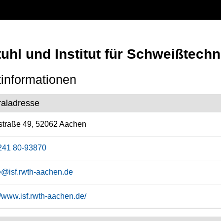
uhl und Institut für Schweißtech
informationen
raladresse
straße 49, 52062 Aachen
241 80-93870
ce@isf.rwth-aachen.de
//www.isf.rwth-aachen.de/