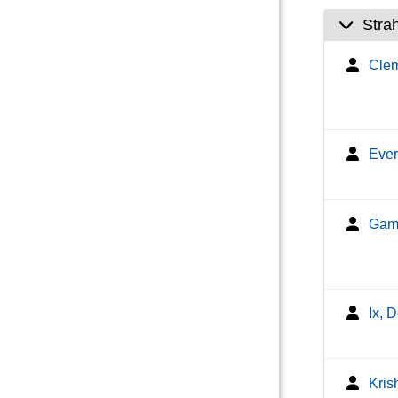
Stra
Clem
Ever
Game
Ix, 
Kris