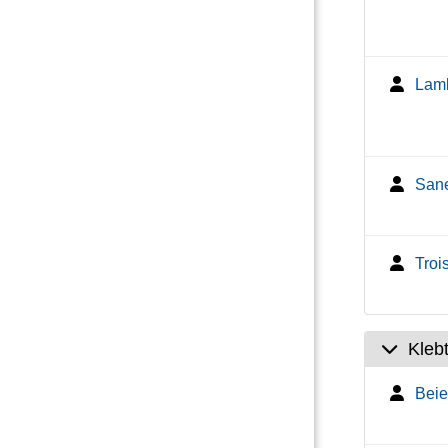
Lamb
Sane
Troi
Kleb
Beie