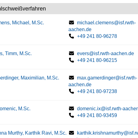
hlschweißverfahren
ens, Michael, M.Sc.
michael.clemens@isf.rwth-
aachen.de
+49 241 80-96278
s, Timm, M.Sc.
evers@isf.rwth-aachen.de
+49 241 80-96215
rdinger, Maximilian, M.Sc.
max.gamerdinger@isf.rwth-
aachen.de
+49 241 80-97238
Domenic, M.Sc.
domenic.ix@isf.rwth-aache
+49 241 80-93459
hna Murthy, Karthik Ravi, M.Sc.
karthik.krishnamurthy@isf.r