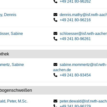
+49 241 80-96262
y, Dennis
dennis.mathy@isf.rwth-aac
+49 241 80-96216
össer, Sabine
schloesser@isf.rwth-aache
+49 241 80-96261
othek
mertz, Sabine
sabine.mommertz@isf.rwth-
aachen.de
+49 241 80-93454
tbogenschweißen
ld, Peter, M.Sc.
peter.dewald@isf.rwth-aac
+49 241 80-96279