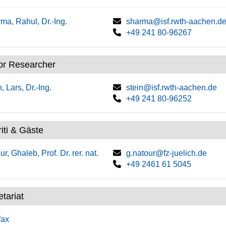
ma, Rahul, Dr.-Ing.
sharma@isf.rwth-aachen.d
+49 241 80-96267
or Researcher
, Lars, Dr.-Ing.
stein@isf.rwth-aachen.de
+49 241 80-96252
iti & Gäste
r, Ghaleb, Prof. Dr. rer. nat.
g.natour@fz-juelich.de
+49 2461 61 5045
tariat
fax