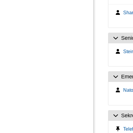
Shar
Seni
Stein
Emer
Natou
Sekre
Tele