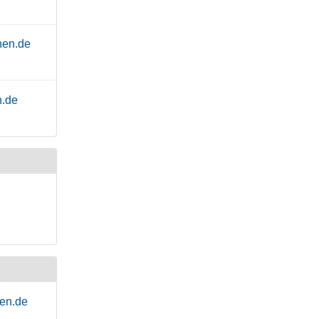
hen.de
n.de
hen.de