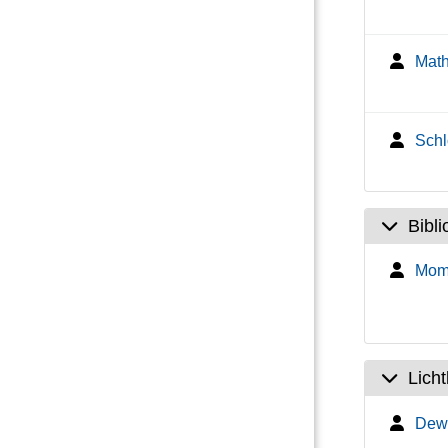
Math
Schl
Bibli
Mom
Lich
Dewa