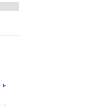
n.de
wth-