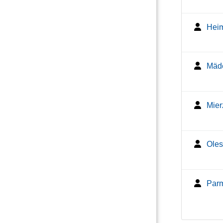
Heim
Mäde
Mier
Oles
Parm