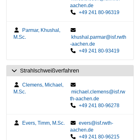
aachen.de
+49 241 80-96319
Parmar, Khushal,
M.Sc.
khushal.parmar@isf.rwth
-aachen.de
+49 241 80-93419
Strahlschweißverfahren
Clemens, Michael,
M.Sc.
michael.clemens@isf.rw
th-aachen.de
+49 241 80-96278
Evers, Timm, M.Sc.
evers@isf.rwth-
aachen.de
+49 241 80-96215