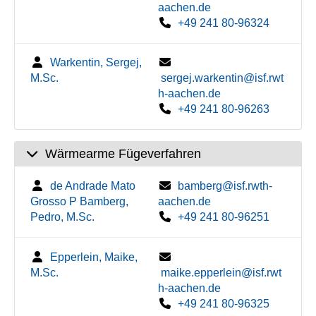
aachen.de
+49 241 80-96324
Warkentin, Sergej,
M.Sc.
sergej.warkentin@isf.rwt
h-aachen.de
+49 241 80-96263
Wärmearme Fügeverfahren
de Andrade Mato
bamberg@isf.rwth-
Grosso P Bamberg,
aachen.de
Pedro, M.Sc.
+49 241 80-96251
Epperlein, Maike,
M.Sc.
maike.epperlein@isf.rwt
h-aachen.de
+49 241 80-96325