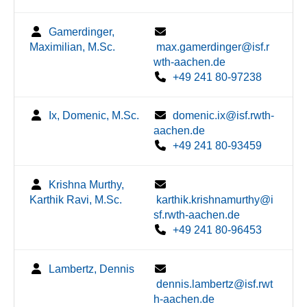
Gamerdinger,
Maximilian, M.Sc.
max.gamerdinger@isf.r
wth-aachen.de
+49 241 80-97238
Ix, Domenic, M.Sc.
domenic.ix@isf.rwth-
aachen.de
+49 241 80-93459
Krishna Murthy,
Karthik Ravi, M.Sc.
karthik.krishnamurthy@i
sf.rwth-aachen.de
+49 241 80-96453
Lambertz, Dennis
dennis.lambertz@isf.rwt
h-aachen.de