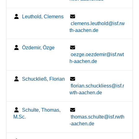
Leuthold, Clemens
clemens.leuthold@isf.rw
th-aachen.de
Özdemir, Özge
oezge.oezdemir@isf.rwt
h-aachen.de
Schuckließ, Florian
florian.schuckliess@isf.r
wth-aachen.de
Schulte, Thomas,
M.Sc.
thomas.schulte@isf.rwth
-aachen.de