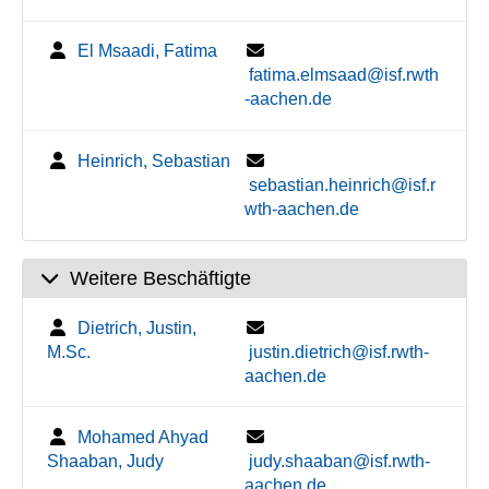
El Msaadi, Fatima
fatima.elmsaad@isf.rwth
-aachen.de
Heinrich, Sebastian
sebastian.heinrich@isf.r
wth-aachen.de
Weitere Beschäftigte
Dietrich, Justin,
M.Sc.
justin.dietrich@isf.rwth-
aachen.de
Mohamed Ahyad
Shaaban, Judy
judy.shaaban@isf.rwth-
aachen.de