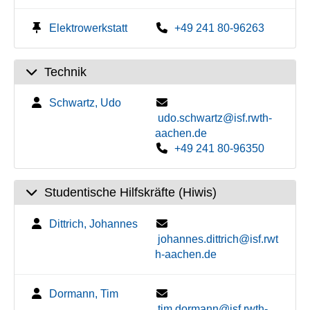
Elektrowerkstatt
+49 241 80-96263
Technik
Schwartz, Udo
udo.schwartz@isf.rwth-
aachen.de
+49 241 80-96350
Studentische Hilfskräfte (Hiwis)
Dittrich, Johannes
johannes.dittrich@isf.rwt
h-aachen.de
Dormann, Tim
tim.dormann@isf.rwth-