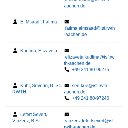
aachen.de
El Msaadi, Fatima
fatima.elmsaad@isf.rwth
-aachen.de
Kudlina, Elizaveta
elizaveta.kudlina@isf.rw
th-aachen.de
+49 241 80-96275
Kühr, Severin, B. Sc.
sen-kue@isf.rwth-
RWTH
aachen.de
+49 241 80-97240
Lefert Severt,
Vinzenz, B.Sc.
vinzenz.lefertsevert@isf.
rwth-aachen.de