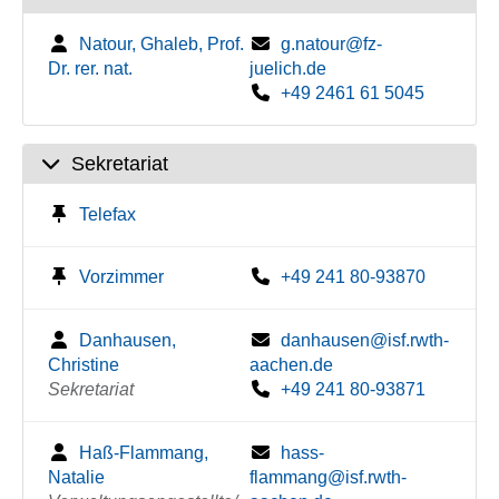
Natour, Ghaleb, Prof.
g.natour@fz-
Dr. rer. nat.
juelich.de
+49 2461 61 5045
Sekretariat
Telefax
Vorzimmer
+49 241 80-93870
Danhausen,
danhausen@isf.rwth-
Christine
aachen.de
Sekretariat
+49 241 80-93871
Haß-Flammang,
hass-
Natalie
flammang@isf.rwth-