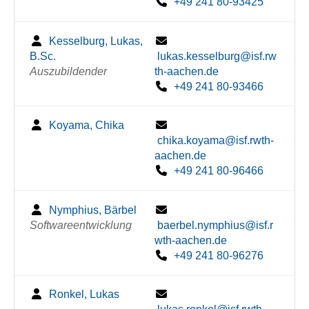
+49 241 80-93425
Kesselburg, Lukas,
B.Sc.
lukas.kesselburg@isf.rw
Auszubildender
th-aachen.de
+49 241 80-93466
Koyama, Chika
chika.koyama@isf.rwth-
aachen.de
+49 241 80-96466
Nymphius, Bärbel
Softwareentwicklung
baerbel.nymphius@isf.r
wth-aachen.de
+49 241 80-96276
Ronkel, Lukas