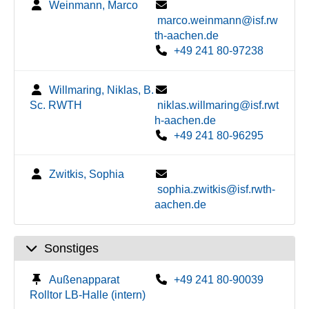
Weinmann, Marco
marco.weinmann@isf.rw
th-aachen.de
+49 241 80-97238
Willmaring, Niklas, B.
Sc. RWTH
niklas.willmaring@isf.rwt
h-aachen.de
+49 241 80-96295
Zwitkis, Sophia
sophia.zwitkis@isf.rwth-
aachen.de
Sonstiges
Außenapparat
+49 241 80-90039
Rolltor LB-Halle (intern)