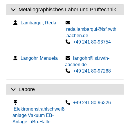
Metallographisches Labor und Prüftechnik
Lambarqui, Reda
reda.lambarqui@isf.rwth
-aachen.de
+49 241 80-93754
Langohr, Manuela
langohr@isf.rwth-
aachen.de
+49 241 80-97268
Labore
+49 241 80-96326
Elektronenstrahlschweiß
anlage Vakuum EB-
Anlage LiBo-Halle