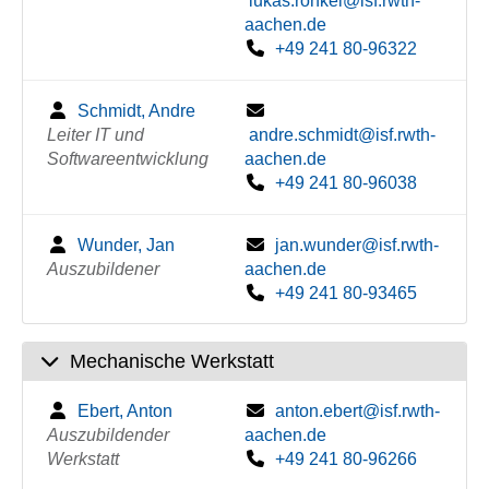
lukas.ronkel@isf.rwth-
aachen.de
+49 241 80-96322
Schmidt, Andre
Leiter IT und
andre.schmidt@isf.rwth-
Softwareentwicklung
aachen.de
+49 241 80-96038
Wunder, Jan
jan.wunder@isf.rwth-
Auszubildener
aachen.de
+49 241 80-93465
Mechanische Werkstatt
Ebert, Anton
anton.ebert@isf.rwth-
Auszubildender
aachen.de
Werkstatt
+49 241 80-96266