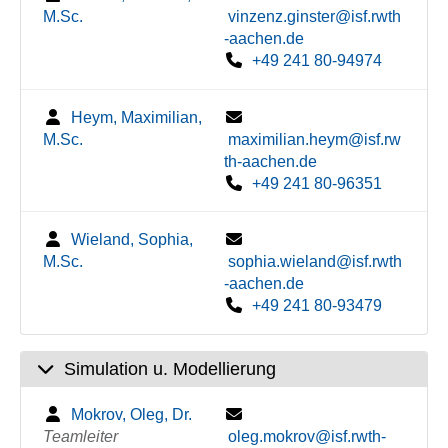
M.Sc.
vinzenz.ginster@isf.rwth
-aachen.de
+49 241 80-94974
Heym, Maximilian,
M.Sc.
maximilian.heym@isf.rw
th-aachen.de
+49 241 80-96351
Wieland, Sophia,
M.Sc.
sophia.wieland@isf.rwth
-aachen.de
+49 241 80-93479
Simulation u. Modellierung
Mokrov, Oleg, Dr.
Teamleiter
oleg.mokrov@isf.rwth-