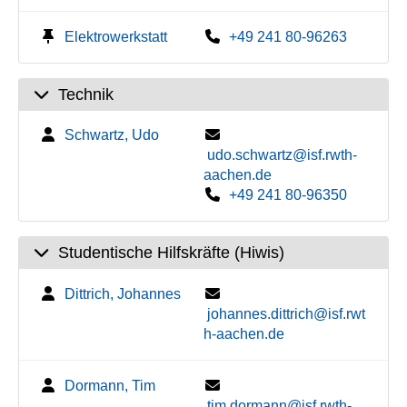
Elektrowerkstatt
+49 241 80-96263
Technik
Schwartz, Udo
udo.schwartz@isf.rwth-
aachen.de
+49 241 80-96350
Studentische Hilfskräfte (Hiwis)
Dittrich, Johannes
johannes.dittrich@isf.rwt
h-aachen.de
Dormann, Tim
tim.dormann@isf.rwth-