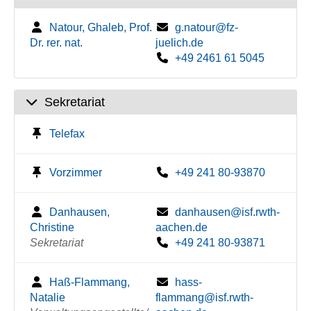
Natour, Ghaleb, Prof.
g.natour@fz-
Dr. rer. nat.
juelich.de
+49 2461 61 5045
Sekretariat
Telefax
Vorzimmer
+49 241 80-93870
Danhausen,
danhausen@isf.rwth-
Christine
aachen.de
Sekretariat
+49 241 80-93871
Haß-Flammang,
hass-
Natalie
flammang@isf.rwth-