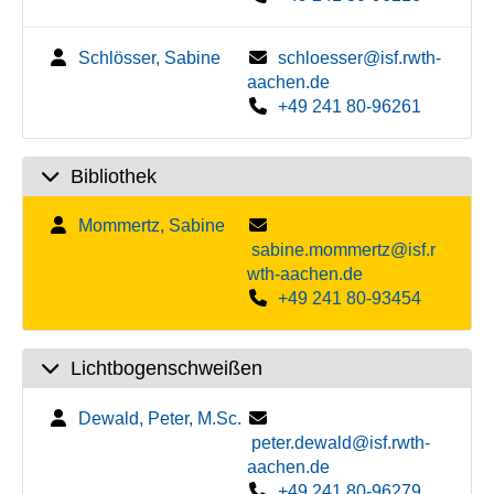
Schlösser, Sabine
schloesser@isf.rwth-
aachen.de
+49 241 80-96261
Bibliothek
Mommertz, Sabine
sabine.mommertz@isf.r
wth-aachen.de
+49 241 80-93454
Lichtbogenschweißen
Dewald, Peter, M.Sc.
peter.dewald@isf.rwth-
aachen.de
+49 241 80-96279