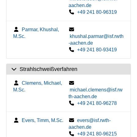
aachen.de
+49 241 80-96319
Parmar, Khushal,
M.Sc.
khushal.parmar@isf.rwth
-aachen.de
+49 241 80-93419
Strahlschweißverfahren
Clemens, Michael,
M.Sc.
michael.clemens@isf.rw
th-aachen.de
+49 241 80-96278
Evers, Timm, M.Sc.
evers@isf.rwth-
aachen.de
+49 241 80-96215