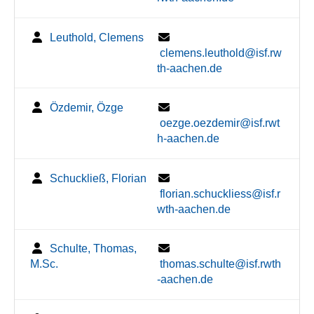
Leuthold, Clemens
clemens.leuthold@isf.rw
th-aachen.de
Özdemir, Özge
oezge.oezdemir@isf.rwt
h-aachen.de
Schuckließ, Florian
florian.schuckliess@isf.r
wth-aachen.de
Schulte, Thomas,
M.Sc.
thomas.schulte@isf.rwth
-aachen.de