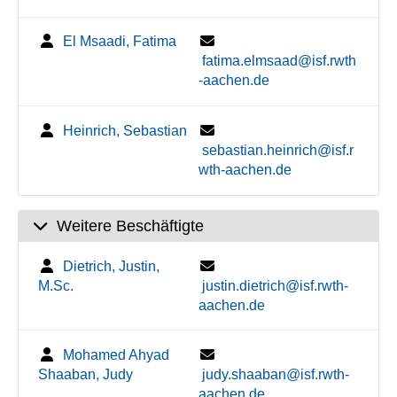
El Msaadi, Fatima
fatima.elmsaad@isf.rwth
-aachen.de
Heinrich, Sebastian
sebastian.heinrich@isf.r
wth-aachen.de
Weitere Beschäftigte
Dietrich, Justin,
M.Sc.
justin.dietrich@isf.rwth-
aachen.de
Mohamed Ahyad
Shaaban, Judy
judy.shaaban@isf.rwth-
aachen.de