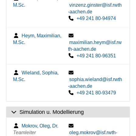
M.Sc.
vinzenz.ginster@isf.rwth
-aachen.de
+49 241 80-94974
Heym, Maximilian,
M.Sc.
maximilian.heym@isf.rw
th-aachen.de
+49 241 80-96351
Wieland, Sophia,
M.Sc.
sophia.wieland@isf.rwth
-aachen.de
+49 241 80-93479
Simulation u. Modellierung
Mokrov, Oleg, Dr.
Teamleiter
oleg.mokrov@isf.rwth-