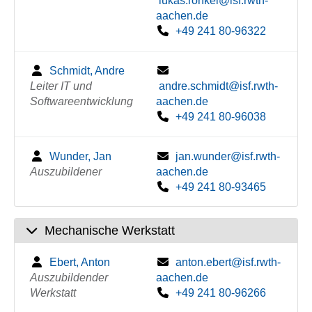
lukas.ronkel@isf.rwth-
aachen.de
+49 241 80-96322
Schmidt, Andre
Leiter IT und
andre.schmidt@isf.rwth-
Softwareentwicklung
aachen.de
+49 241 80-96038
Wunder, Jan
jan.wunder@isf.rwth-
Auszubildener
aachen.de
+49 241 80-93465
Mechanische Werkstatt
Ebert, Anton
anton.ebert@isf.rwth-
Auszubildender
aachen.de
Werkstatt
+49 241 80-96266