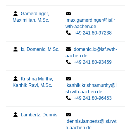
Gamerdinger,
Maximilian, M.Sc.
max.gamerdinger@isf.r
wth-aachen.de
+49 241 80-97238
Ix, Domenic, M.Sc.
domenic.ix@isf.rwth-
aachen.de
+49 241 80-93459
Krishna Murthy,
Karthik Ravi, M.Sc.
karthik.krishnamurthy@i
sf.rwth-aachen.de
+49 241 80-96453
Lambertz, Dennis
dennis.lambertz@isf.rwt
h-aachen.de