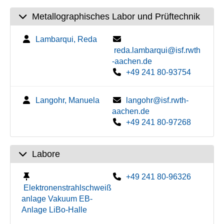
Metallographisches Labor und Prüftechnik
Lambarqui, Reda
reda.lambarqui@isf.rwth
-aachen.de
+49 241 80-93754
Langohr, Manuela
langohr@isf.rwth-
aachen.de
+49 241 80-97268
Labore
+49 241 80-96326
Elektronenstrahlschweiß
anlage Vakuum EB-
Anlage LiBo-Halle