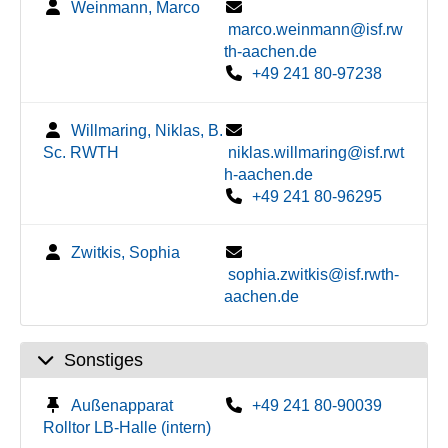
Weinmann, Marco
marco.weinmann@isf.rw
th-aachen.de
+49 241 80-97238
Willmaring, Niklas, B.
Sc. RWTH
niklas.willmaring@isf.rwt
h-aachen.de
+49 241 80-96295
Zwitkis, Sophia
sophia.zwitkis@isf.rwth-
aachen.de
Sonstiges
Außenapparat
+49 241 80-90039
Rolltor LB-Halle (intern)