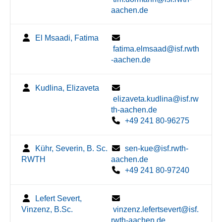
aachen.de
El Msaadi, Fatima
fatima.elmsaad@isf.rwth
-aachen.de
Kudlina, Elizaveta
elizaveta.kudlina@isf.rw
th-aachen.de
+49 241 80-96275
Kühr, Severin, B. Sc.
sen-kue@isf.rwth-
RWTH
aachen.de
+49 241 80-97240
Lefert Severt,
Vinzenz, B.Sc.
vinzenz.lefertsevert@isf.
rwth-aachen.de