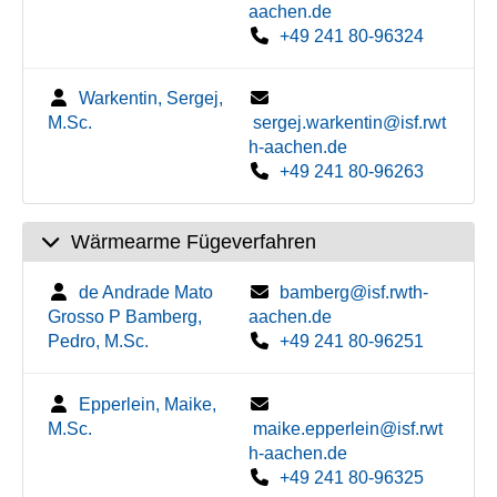
aachen.de
+49 241 80-96324
Warkentin, Sergej,
M.Sc.
sergej.warkentin@isf.rwt
h-aachen.de
+49 241 80-96263
Wärmearme Fügeverfahren
de Andrade Mato
bamberg@isf.rwth-
Grosso P Bamberg,
aachen.de
Pedro, M.Sc.
+49 241 80-96251
Epperlein, Maike,
M.Sc.
maike.epperlein@isf.rwt
h-aachen.de
+49 241 80-96325