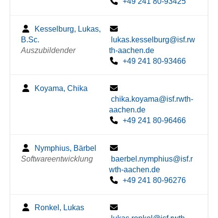
+49 241 80-93425
Kesselburg, Lukas,
B.Sc.
lukas.kesselburg@isf.rw
Auszubildender
th-aachen.de
+49 241 80-93466
Koyama, Chika
chika.koyama@isf.rwth-
aachen.de
+49 241 80-96466
Nymphius, Bärbel
Softwareentwicklung
baerbel.nymphius@isf.r
wth-aachen.de
+49 241 80-96276
Ronkel, Lukas