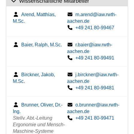
Wissenschaftliche Mitarbeiter
Arend, Matthias,
m.arend@iaw.rwth-
M.Sc.
aachen.de
+49 241 80-99467
Baier, Ralph, M.Sc.
r.baier@iaw.rwth-
aachen.de
+49 241 80-99491
Birckner, Jakob,
j.birckner@iaw.rwth-
M.Sc.
aachen.de
+49 241 80-99481
Brunner, Oliver, Dr.-
o.brunner@iaw.rwth-
Ing.
aachen.de
Stellv. Abt.-Leitung
+49 241 80-99471
Ergonomie und Mensch-
Maschine-Systeme