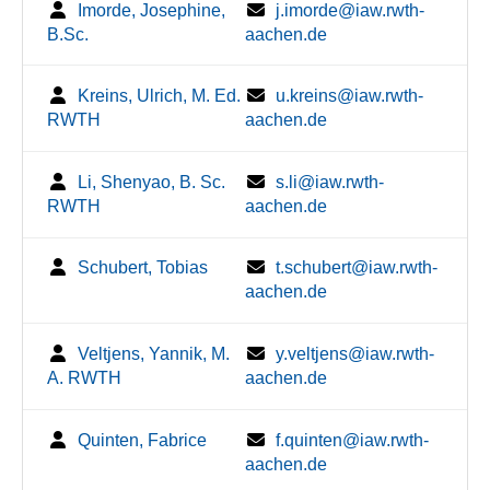
Imorde, Josephine,
j.imorde@iaw.rwth-
B.Sc.
aachen.de
Kreins, Ulrich, M. Ed.
u.kreins@iaw.rwth-
RWTH
aachen.de
Li, Shenyao, B. Sc.
s.li@iaw.rwth-
RWTH
aachen.de
Schubert, Tobias
t.schubert@iaw.rwth-
aachen.de
Veltjens, Yannik, M.
y.veltjens@iaw.rwth-
A. RWTH
aachen.de
Quinten, Fabrice
f.quinten@iaw.rwth-
aachen.de