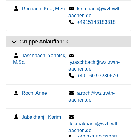
Rimbach, Kira, M.Sc.
k.rimbach@wzl.rwth-
aachen.de
+4915143183818
Gruppe Anlauffabrik
Taschbach, Yannick,
M.Sc.
y.taschbach@wzl.rwth-
aachen.de
+49 160 97280670
Roch, Anne
a.roch@wzl.rwth-
aachen.de
Jabakhanji, Karim
k.jabakhanji@wzl.rwth-
aachen.de