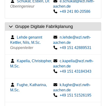
Schukat, Esben, Dr.
e.schukat@wzl.rwth-
Oberingenieur
aachen.de
+49 241 80-20586
Gruppe Digitale Fabrikplanung
Lehde genannt
n.lehde@wzl.rwth-
Kettler, Nils, M.Sc.
aachen.de
Gruppenleiter
+49 151 42889531
Kapella, Christopher,
c.kapella@wzl.rwth-
M.Sc.
aachen.de
+49 151 43184343
Fughe, Katharina,
k.fughe@wzl.rwth-
M.Sc.
aachen.de
+49 151 51526195