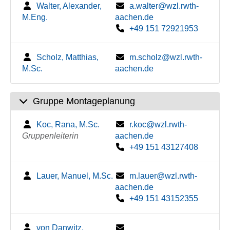
Walter, Alexander,
a.walter@wzl.rwth-
M.Eng.
aachen.de
+49 151 72921953
Scholz, Matthias,
m.scholz@wzl.rwth-
M.Sc.
aachen.de
Gruppe Montageplanung
Koc, Rana, M.Sc.
r.koc@wzl.rwth-
Gruppenleiterin
aachen.de
+49 151 43127408
Lauer, Manuel, M.Sc.
m.lauer@wzl.rwth-
aachen.de
+49 151 43152355
von Danwitz,