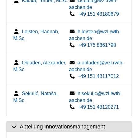
Katala, Torben, M.Sc.
t.katala@wzl.rwth-
aachen.de
+49 151 43180679
Leisten, Hannah,
h.leisten@wzl.rwth-
M.Sc.
aachen.de
+49 175 8361798
Obladen, Alexander,
a.obladen@wzl.rwth-
M.Sc.
aachen.de
+49 151 43117012
Sekulić, Nataša,
n.sekulic@wzl.rwth-
M.Sc.
aachen.de
+49 151 43120271
Abteilung Innovationsmanagement