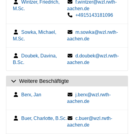
Wintzer, Friedrich,
f.wintzer@wzl.rwth-
M.Sc.
aachen.de
+4915143181096
Sowka, Michael,
m.sowka@wzl.rwth-
M.Sc.
aachen.de
Doubek, Davina,
d.doubek@wzl.rwth-
B.Sc.
aachen.de
Weitere Beschäftigte
Berx, Jan
j.berx@wzl.rwth-
aachen.de
Buer, Charlotte, B.Sc.
c.buer@wzl.rwth-
aachen.de