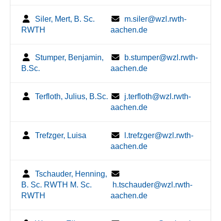
Siler, Mert, B. Sc.
m.siler@wzl.rwth-
RWTH
aachen.de
Stumper, Benjamin,
b.stumper@wzl.rwth-
B.Sc.
aachen.de
Terfloth, Julius, B.Sc.
j.terfloth@wzl.rwth-
aachen.de
Trefzger, Luisa
l.trefzger@wzl.rwth-
aachen.de
Tschauder, Henning,
B. Sc. RWTH M. Sc.
h.tschauder@wzl.rwth-
RWTH
aachen.de