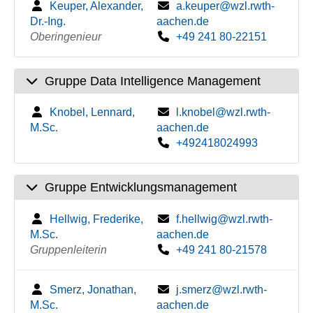
Keuper, Alexander,
a.keuper@wzl.rwth-
Dr.-Ing.
aachen.de
Oberingenieur
+49 241 80-22151
Gruppe Data Intelligence Management
Knobel, Lennard,
l.knobel@wzl.rwth-
M.Sc.
aachen.de
+492418024993
Gruppe Entwicklungsmanagement
Hellwig, Frederike,
f.hellwig@wzl.rwth-
M.Sc.
aachen.de
Gruppenleiterin
+49 241 80-21578
Smerz, Jonathan,
j.smerz@wzl.rwth-
M.Sc.
aachen.de