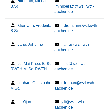
Hilberath, Michael,
B.Sc.
m.hilberath@wzl.rwth-
aachen.de
Kliemann, Frederik,
f.kliemann@wzl.rwth-
B.Sc.
aachen.de
Lang, Johanna
j.lang@wzl.rwth-
aachen.de
Le, Mai Khoa, B. Sc.
m.le@wzl.rwth-
RWTH M. Sc. RWTH
aachen.de
Lenhart, Christopher,
c.lenhart@wzl.rwth-
M.Sc.
aachen.de
Li, Yijun
y.li@wzl.rwth-
aachen.de