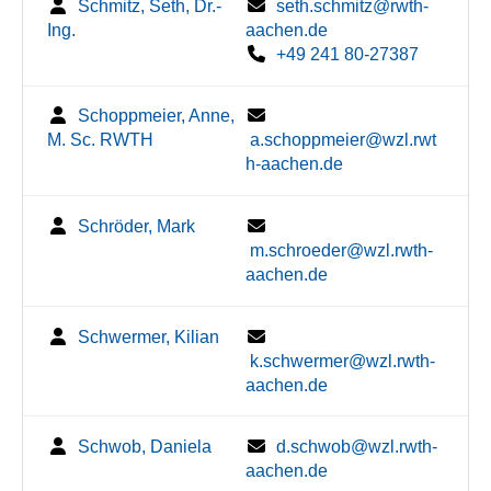
Schmitz, Seth, Dr.-
seth.schmitz@rwth-
Ing.
aachen.de
+49 241 80-27387
Schoppmeier, Anne,
M. Sc. RWTH
a.schoppmeier@wzl.rwt
h-aachen.de
Schröder, Mark
m.schroeder@wzl.rwth-
aachen.de
Schwermer, Kilian
k.schwermer@wzl.rwth-
aachen.de
Schwob, Daniela
d.schwob@wzl.rwth-
aachen.de