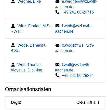
Wegner, Elke
e.wegner@wzl.rwth-
aachen.de
+49 241 80-20715
Wirtz, Florian, M.Sc.
f.wirth@wzl.rwth-
RWTH
aachen.de
Woge, Benedikt,
b.woge@wzl.rwth-
B.Sc.
aachen.de
Wolf, Thomas
t.wolf@wzl.rwth-
Aloysius, Dipl.-Ing.
aachen.de
+49 241 80-28224
Organisationsdaten
OrgID
ORG-83HEB