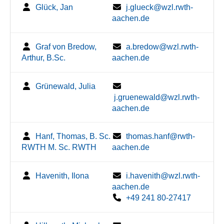
Glück, Jan
j.glueck@wzl.rwth-
aachen.de
Graf von Bredow,
a.bredow@wzl.rwth-
Arthur, B.Sc.
aachen.de
Grünewald, Julia
j.gruenewald@wzl.rwth-
aachen.de
Hanf, Thomas, B. Sc.
thomas.hanf@rwth-
RWTH M. Sc. RWTH
aachen.de
Havenith, Ilona
i.havenith@wzl.rwth-
aachen.de
+49 241 80-27417