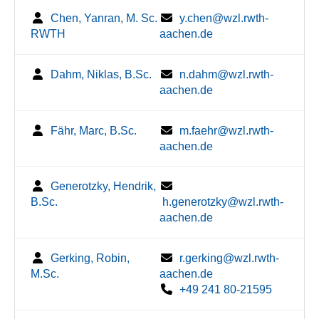
Chen, Yanran, M. Sc.
y.chen@wzl.rwth-
RWTH
aachen.de
Dahm, Niklas, B.Sc.
n.dahm@wzl.rwth-
aachen.de
Fähr, Marc, B.Sc.
m.faehr@wzl.rwth-
aachen.de
Generotzky, Hendrik,
B.Sc.
h.generotzky@wzl.rwth-
aachen.de
Gerking, Robin,
r.gerking@wzl.rwth-
M.Sc.
aachen.de
+49 241 80-21595