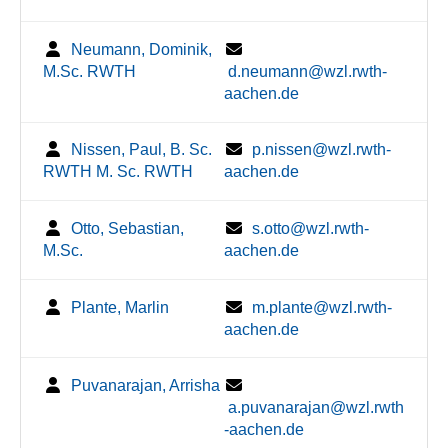
Neumann, Dominik,
M.Sc. RWTH
d.neumann@wzl.rwth-
aachen.de
Nissen, Paul, B. Sc.
p.nissen@wzl.rwth-
RWTH M. Sc. RWTH
aachen.de
Otto, Sebastian,
s.otto@wzl.rwth-
M.Sc.
aachen.de
Plante, Marlin
m.plante@wzl.rwth-
aachen.de
Puvanarajan, Arrisha
a.puvanarajan@wzl.rwth
-aachen.de