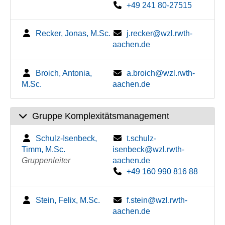
+49 241 80-27515
Recker, Jonas, M.Sc.
j.recker@wzl.rwth-
aachen.de
Broich, Antonia,
a.broich@wzl.rwth-
M.Sc.
aachen.de
Gruppe Komplexitätsmanagement
Schulz-Isenbeck,
t.schulz-
Timm, M.Sc.
isenbeck@wzl.rwth-
Gruppenleiter
aachen.de
+49 160 990 816 88
Stein, Felix, M.Sc.
f.stein@wzl.rwth-
aachen.de