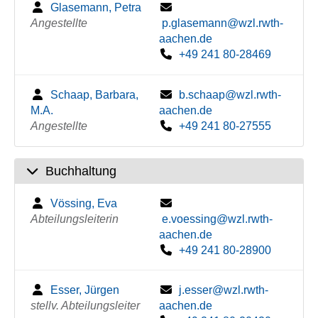
Glasemann, Petra
Angestellte
p.glasemann@wzl.rwth-
aachen.de
+49 241 80-28469
Schaap, Barbara,
b.schaap@wzl.rwth-
M.A.
aachen.de
Angestellte
+49 241 80-27555
Buchhaltung
Vössing, Eva
Abteilungsleiterin
e.voessing@wzl.rwth-
aachen.de
+49 241 80-28900
Esser, Jürgen
j.esser@wzl.rwth-
stellv. Abteilungsleiter
aachen.de