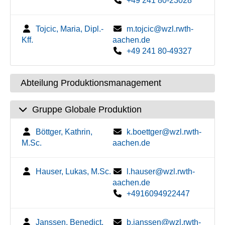
+49 241 80-23028
Tojcic, Maria, Dipl.-
m.tojcic@wzl.rwth-
Kff.
aachen.de
+49 241 80-49327
Abteilung Produktionsmanagement
Gruppe Globale Produktion
Böttger, Kathrin,
k.boettger@wzl.rwth-
M.Sc.
aachen.de
Hauser, Lukas, M.Sc.
l.hauser@wzl.rwth-
aachen.de
+4916094922447
Janssen, Benedict,
b.janssen@wzl.rwth-