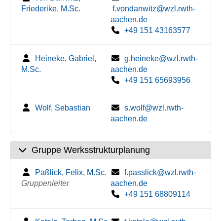
Friederike, M.Sc.
f.vondanwitz@wzl.rwth-
aachen.de
+49 151 43163577
Heineke, Gabriel,
g.heineke@wzl.rwth-
M.Sc.
aachen.de
+49 151 65693956
Wolf, Sebastian
s.wolf@wzl.rwth-
aachen.de
Gruppe Werksstrukturplanung
Paßlick, Felix, M.Sc.
f.passlick@wzl.rwth-
Gruppenleiter
aachen.de
+49 151 68809114